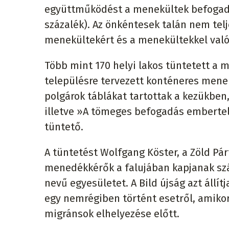
együttműködést a menekültek befogadása
százalék). Az önkéntesek talán nem tel
menekültekért és a menekültekkel való
Több mint 170 helyi lakos tüntetett a 
településre tervezett konténeres mene
polgárok táblákat tartottak a kezükben, 
illetve »A tömeges befogadás embertele
tüntető.
A tüntetést Wolfgang Köster, a Zöld Párt
menedékkérők a falujában kapjanak szál
nevű egyesületet. A Bild újság azt állí
egy nemrégiben történt esetről, amiko
migránsok elhelyezése előtt.