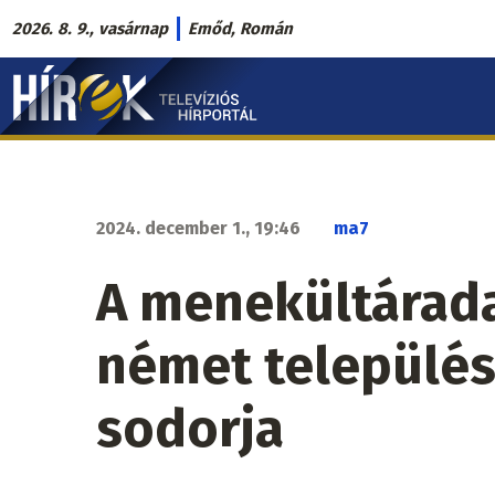
Ugrás
2026. 8. 9., vasárnap
Emőd, Román
a
Hírek.sk
tartalomra
fő
navigáció
2024. december 1., 19:46
ma7
A menekültárad
német település
sodorja