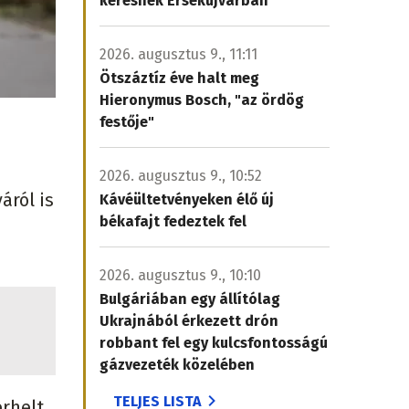
keresnek Érsekújvárban
2026. augusztus 9., 11:11
Ötszáztíz éve halt meg
Hieronymus Bosch, "az ördög
festője"
2026. augusztus 9., 10:52
áról is
Kávéültetvényeken élő új
békafajt fedeztek fel
2026. augusztus 9., 10:10
Bulgáriában egy állítólag
Ukrajnából érkezett drón
robbant fel egy kulcsfontosságú
gázvezeték közelében
TELJES LISTA
rhelt