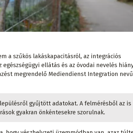
m a szűkös lakáskapacitásról, az integrációs
z egészségügyi ellátás és az óvodai nevelés hiány
emzést megrendelő Mediendienst Integration nevű
elepülésről gyűjtött adatokat. A felmérésből az is
járások gyakran önkéntesekre szorulnak.
, hogy vészhelyzeti üzemmódban van, azaz túlte