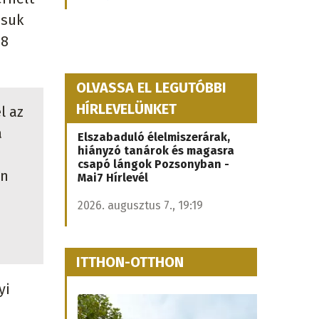
ásuk
,8
OLVASSA EL LEGUTÓBBI
HÍRLEVELÜNKET
l az
a
Elszabaduló élelmiszerárak,
hiányzó tanárok és magasra
csapó lángok Pozsonyban -
on
Mai7 Hírlevél
2026. augusztus 7., 19:19
ITTHON-OTTHON
yi