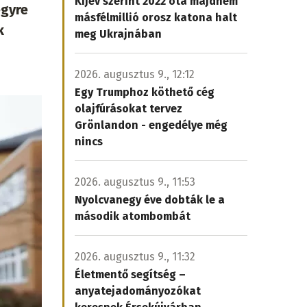
Kijev szerint 2022 óta majdnem
egyre
másfélmillió orosz katona halt
k
meg Ukrajnában
2026. augusztus 9., 12:12
Egy Trumphoz köthető cég
olajfúrásokat tervez
Grönlandon - engedélye még
nincs
2026. augusztus 9., 11:53
Nyolcvanegy éve dobták le a
második atombombát
2026. augusztus 9., 11:32
Életmentő segítség –
anyatejadományozókat