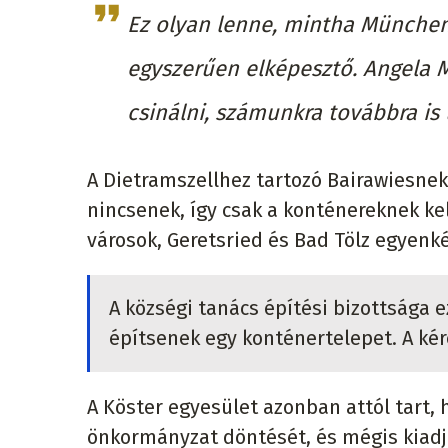
Ez olyan lenne, mintha München 
egyszerűen elképesztő. Angela M
csinálni, számunkra továbbra is
A Dietramszellhez tartozó Bairawiesne
nincsenek, így csak a konténereknek ke
városok, Geretsried és Bad Tölz egyenk
A községi tanács építési bizottsága e
építsenek egy konténertelepet. A kér
A Köster egyesület azonban attól tart, h
önkormányzat döntését, és mégis kiadja