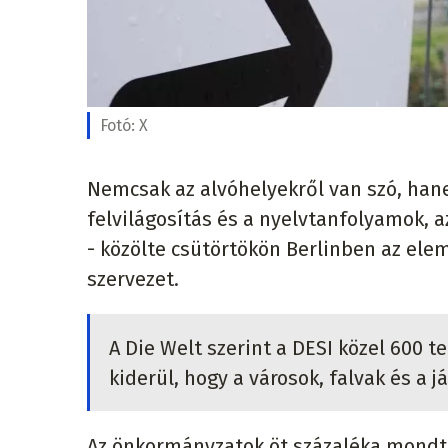
Fotó:
X
Nemcsak az alvóhelyekről van szó, hane
felvilágosítás és a nyelvtanfolyamok, a
- közölte csütörtökön Berlinben az el
szervezet.
A Die Welt szerint a DESI közel 600 t
kiderül, hogy a városok, falvak és a 
Az önkormányzatok öt százaléka mondta