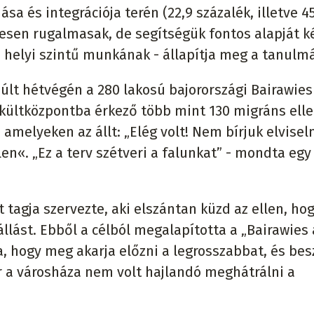
 és integrációja terén (22,9 százalék, illetve 45
jesen rugalmasak, de segítségük fontos alapját k
 helyi szintű munkának - állapítja meg a tanulm
múlt hétvégén a 280 lakosú bajorországi Bairawies
kültközpontba érkező több mint 130 migráns elle
amelyeken az állt: „Elég volt! Nem bírjuk elviseln
n«. „Ez a terv szétveri a falunkat” - mondta egy
 tagja szervezte, aki elszántan küzd az ellen, ho
lást. Ebből a célból megalapította a „Bairawies a
tja, hogy meg akarja előzni a legrosszabbat, és be
r a városháza nem volt hajlandó meghátrálni a