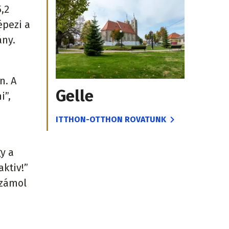
,2
épezi a
ány.
n. A
Gelle
i”,
ITTHON-OTTHON ROVATUNK
gy a
ktiv!”
számol