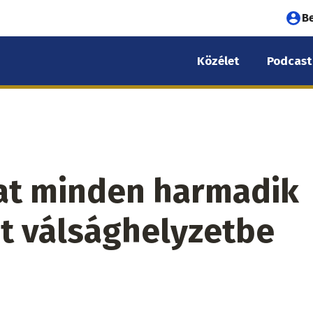
Fel
B
fió
Közélet
Podcast
me
at minden harmadik
t válsághelyzetbe