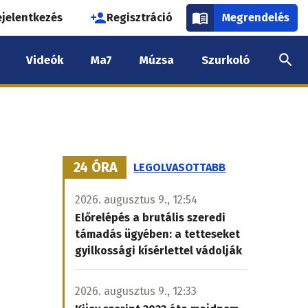
használói
ejelentkezés
Regisztráció
Megrendelés
k
Videók
Ma7
Múzsa
Szurkoló
nüje
24 ÓRA
LEGOLVASOTTABB
2026. augusztus 9., 12:54
Előrelépés a brutális szeredi
támadás ügyében: a tetteseket
gyilkossági kísérlettel vádolják
2026. augusztus 9., 12:33