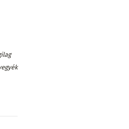
ilag
lvegyék