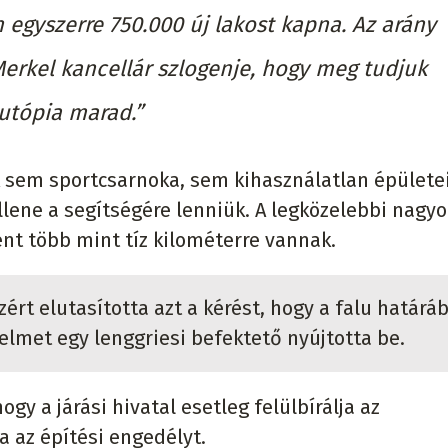
egyszerre 750.000 új lakost kapna. Az arány
erkel kancellár szlogenje, hogy meg tudjuk
 utópia marad.”
k sem sportcsarnoka, sem kihasználatlan épülete
llene a segítségére lenniük. A legközelebbi nagy
ént több mint tíz kilométerre vannak.
zért elutasította azt a kérést, hogy a falu határá
elmet egy lenggriesi befektető nyújtotta be.
ogy a járási hivatal esetleg felülbírálja az
 az építési engedélyt.