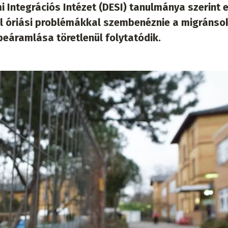
i Integrációs Intézet (DESI) tanulmánya szerint 
l óriási problémákkal szembenéznie a migránso
beáramlása töretlenül folytatódik.