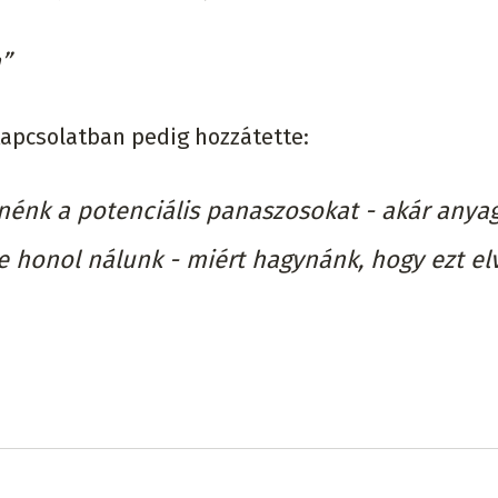
”
 kapcsolatban pedig hozzátette:
énk a potenciális panaszosokat - akár anyag
béke honol nálunk - miért hagynánk, hogy ezt e