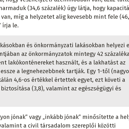
harmaduk (34,6 százalék) úgy látja, hogy kapacit
an, míg a helyzetet alig kevesebb mint fele (46
írja le.
ásokban és önkormányzati lakásokban helyezi e
ontjában az önkormányzatok mintegy 42 százalék
nt lakókonténereket használt, és a lakhatást az
ssze a legnehezebbnek tartják. Egy 1-től (nagy
álán 4,6-os értékkel értettek egyet, ezt követi a
biztosítása (3,8), valamint az egészségügyi és
on jónak” vagy „inkább jónak” minősítette a hel
alamint a civil társadalom szereplői közötti