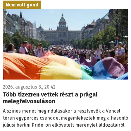
Nem volt gond
2026. augusztus 8., 20:42
Több tízezren vettek részt a prágai
melegfelvonuláson
A színes menet megindulásakor a résztvevők a Vencel
téren egyperces csenddel megemlékeztek meg a hasonló
júliusi berlini Pride-on elkövetett merénylet áldozatairól.