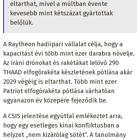
eltarthat, mivel a múltban évente
kevesebb mint kétszázat gyártottak
belőlük.
A Raytheon hadiipari vállalat célja, hogy a
kapacitást évi több mint ezer darabra növelje.
Az iráni drónokat és rakétákat lelövő 290
THAAD elfogórakéta készletének pótlása akár
2029 végéig is eltarthat. Több mint ezer
Patriot elfogórakéta pótlása várhatóan
ugyanazon év közepére fejeződik be.
A CSIS jelentése egyúttal emlékeztet arra,
hogy egy esetleges kínai konfliktusban a
helyzet „nem kizárólag sötét”. A tanulmány