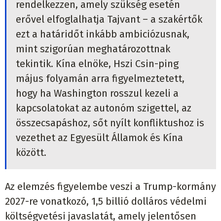
rendelkezzen, amely szükség esetén
erővel elfoglalhatja Tajvant – a szakértők
ezt a határidőt inkább ambiciózusnak,
mint szigorúan meghatározottnak
tekintik. Kína elnöke, Hszi Csin-ping
május folyamán arra figyelmeztetett,
hogy ha Washington rosszul kezeli a
kapcsolatokat az autonóm szigettel, az
összecsapáshoz, sőt nyílt konfliktushoz is
vezethet az Egyesült Államok és Kína
között.
Az elemzés figyelembe veszi a Trump-kormány
2027-re vonatkozó, 1,5 billió dolláros védelmi
költségvetési javaslatát, amely jelentősen