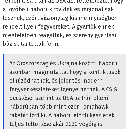
felbomlása után az USA azt feltételezte, hogy
a jövőbeli háborúk rövidek és regionálisak
lesznek, ezért viszonylag kis mennyiségben
rendelt ilyen fegyvereket. A gyártók ennek
megfelelően reagáltak, és szerény gyártási
bázist tartottak fenn.
Az Oroszország és Ukrajna közötti háború
azonban megmutatta, hogy a konfliktusok
elhúzódhatnak, és jelentős modern
fegyverkészleteket igényelhetnek. A CSIS
becslései szerint az USA az Irán elleni
háborúban több mint ezer Tomahawk
rakétát lőtt ki. A háború előtti készletek
teljes feltöltése akár 2030 végéig is