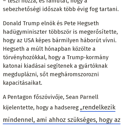
– teszi hozzá, és rámutat, hogy a
sebezhetőségi időszak több évig fog tartani.
Donald Trump elnök és Pete Hegseth
hadügyminiszter többször is megerősítette,
hogy az USA képes bármilyen háborút vívni.
Hegseth a múlt hónapban közölte a
törvényhozókkal, hogy a Trump-kormány
katonai kiadásai segítenek a gyártóknak
megduplázni, sőt megháromszorozni
kapacitásaikat.
A Pentagon főszóvivője, Sean Parnell
„rendelkezik
kijelentette, hogy a hadsereg
mindennel, ami ahhoz szükséges, hogy az