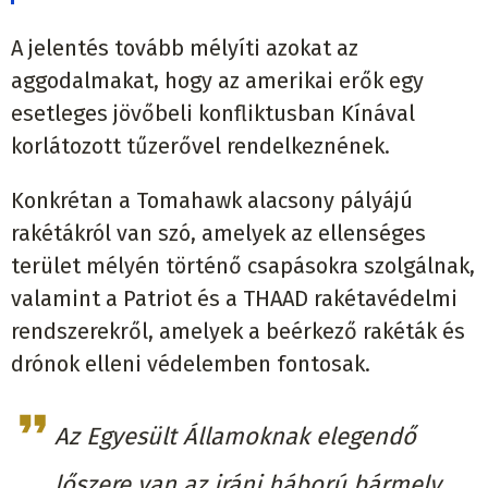
A jelentés tovább mélyíti azokat az
aggodalmakat, hogy az amerikai erők egy
esetleges jövőbeli konfliktusban Kínával
korlátozott tűzerővel rendelkeznének.
Konkrétan a Tomahawk alacsony pályájú
rakétákról van szó, amelyek az ellenséges
terület mélyén történő csapásokra szolgálnak,
valamint a Patriot és a THAAD rakétavédelmi
rendszerekről, amelyek a beérkező rakéták és
drónok elleni védelemben fontosak.
Az Egyesült Államoknak elegendő
lőszere van az iráni háború bármely