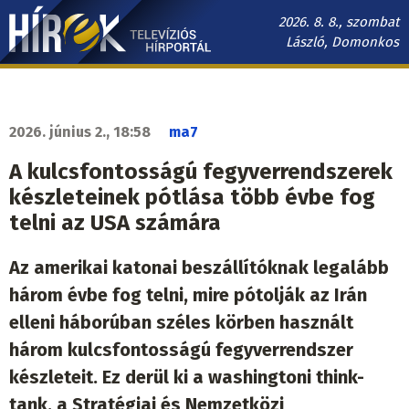
Ugrás
2026. 8. 8., szombat
a
László, Domonkos
tartalomra
Hírek.sk
fő
navigáció
2026. június 2., 18:58
ma7
A kulcsfontosságú fegyverrendszerek
készleteinek pótlása több évbe fog
telni az USA számára
Az amerikai katonai beszállítóknak legalább
három évbe fog telni, mire pótolják az Irán
elleni háborúban széles körben használt
három kulcsfontosságú fegyverrendszer
készleteit. Ez derül ki a washingtoni think-
tank, a Stratégiai és Nemzetközi