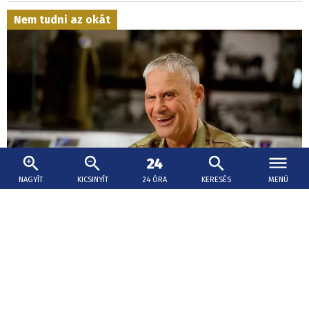
Nem tudni az okát
NAGYÍT
KICSINYÍT
24 ÓRA
KERESÉS
MENÜ
2026. augusztus 8., 20:29
Az amerikai hadsereg váratlanul menesztette
az egyik kulcsfontosságú európai tábornokát
A tábornok elbocsátása nem kapcsolódik Hegseth
szélesebb körű erőfeszítéseihez a felső katonai vezetés