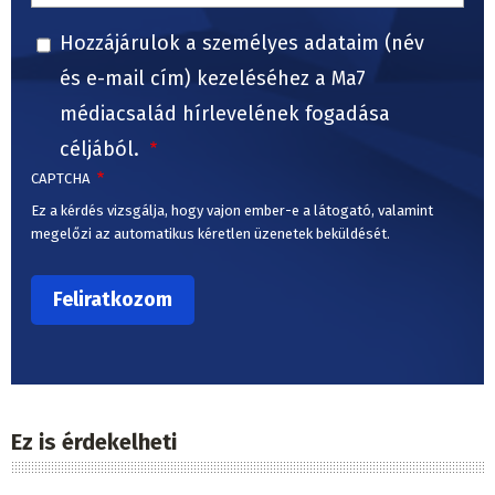
Hozzájárulok a személyes adataim (név
és e-mail cím) kezeléséhez a Ma7
médiacsalád hírlevelének fogadása
céljából.
CAPTCHA
Ez a kérdés vizsgálja, hogy vajon ember-e a látogató, valamint
megelőzi az automatikus kéretlen üzenetek beküldését.
Ez is érdekelheti