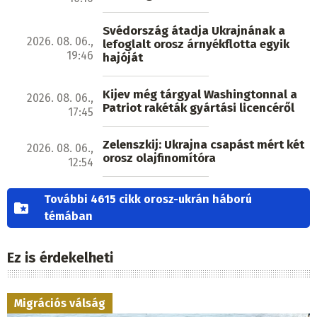
Svédország átadja Ukrajnának a
2026. 08. 06.,
lefoglalt orosz árnyékflotta egyik
19:46
hajóját
Kijev még tárgyal Washingtonnal a
2026. 08. 06.,
Patriot rakéták gyártási licencéről
17:45
Zelenszkij: Ukrajna csapást mért két
2026. 08. 06.,
orosz olajfinomítóra
12:54
További 4615 cikk orosz-ukrán háború
témában
Ez is érdekelheti
Migrációs válság