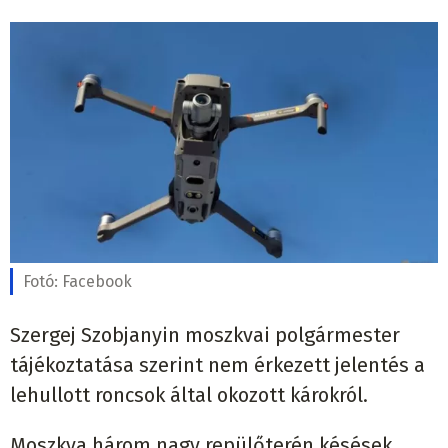
Fotó:
Facebook
Szergej Szobjanyin moszkvai polgármester
tájékoztatása szerint nem érkezett jelentés a
lehullott roncsok által okozott károkról.
Moszkva három nagy repülőterén késések