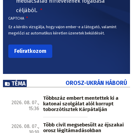
médiacsalád hírlevelének fogadása
céljából.
CAPTCHA
Ez a kérdés vizsgálja, hogy vajon ember-e a látogató, valamint
megelőzi az automatikus kéretlen üzenetek beküldését.
OROSZ-UKRÁN HÁBORÚ
TÉMA
Többszáz embert mentettek ki a
2026. 08. 07.,
katonai szolgálat alól korrupt
15:36
toborzótisztek Kárpátalján
Több civil megsebesült az éjszakai
2026. 08. 07.,
orosz légitámadásokban
10:10