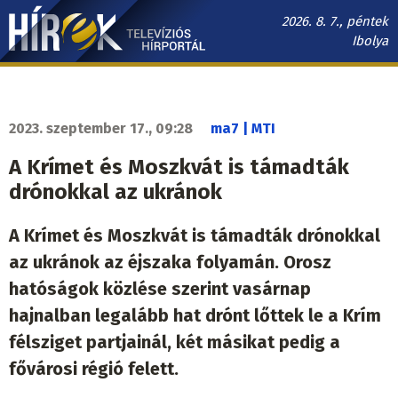
Ugrás
2026. 8. 7., péntek
a
Ibolya
tartalomra
Hírek.sk
fő
navigáció
2023. szeptember 17., 09:28
ma7 | MTI
A Krímet és Moszkvát is támadták
drónokkal az ukránok
A Krímet és Moszkvát is támadták drónokkal
az ukránok az éjszaka folyamán. Orosz
hatóságok közlése szerint vasárnap
hajnalban legalább hat drónt lőttek le a Krím
félsziget partjainál, két másikat pedig a
fővárosi régió felett.