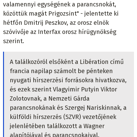
valamennyi egységének a parancsnokát,
közöttük magát Prigozsint" - jelentette ki
hétfőn Dmitrij Peszkov, az orosz elnök
szóvivője az Interfax orosz hírügynökség
szerint.
A találkozóról elsőként a Libération című
francia napilap számolt be pénteken
nyugati hírszerzési forrásokra hivatkozva,
és ezek szerint Vlagyimir Putyin Viktor
Zolotovnak, a Nemzeti Gárda
parancsnokának és Szergej Nariskinnak, a
külföldi hírszerzés (SZVR) vezetőjének
jelenlétében találkozott a Wagner
alapítójával és parancsnokaival.