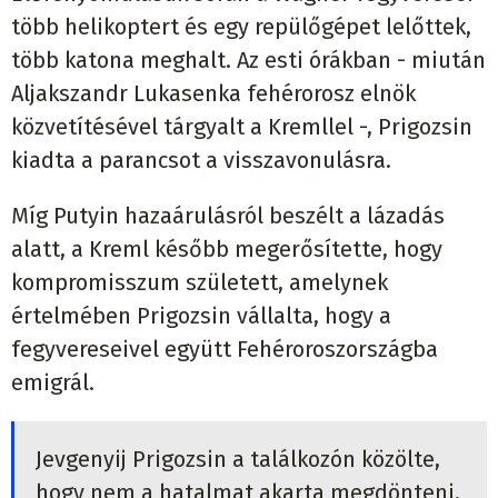
több helikoptert és egy repülőgépet lelőttek,
több katona meghalt. Az esti órákban - miután
Aljakszandr Lukasenka fehérorosz elnök
közvetítésével tárgyalt a Kremllel -, Prigozsin
kiadta a parancsot a visszavonulásra.
Míg Putyin hazaárulásról beszélt a lázadás
alatt, a Kreml később megerősítette, hogy
kompromisszum született, amelynek
értelmében Prigozsin vállalta, hogy a
fegyvereseivel együtt Fehéroroszországba
emigrál.
Jevgenyij Prigozsin a találkozón közölte,
hogy nem a hatalmat akarta megdönteni,