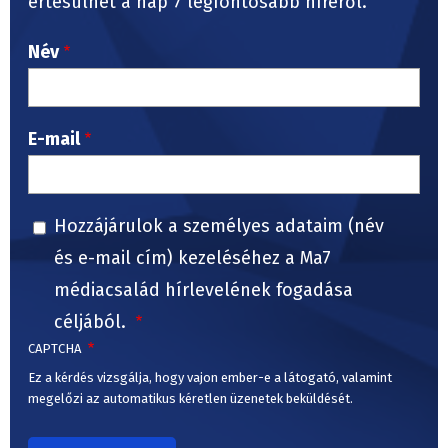
értesülhet a nap 7 legfontosabb híréről.
Név
E-mail
Hozzájárulok a személyes adataim (név
és e-mail cím) kezeléséhez a Ma7
médiacsalád hírlevelének fogadása
céljából.
CAPTCHA
Ez a kérdés vizsgálja, hogy vajon ember-e a látogató, valamint
megelőzi az automatikus kéretlen üzenetek beküldését.