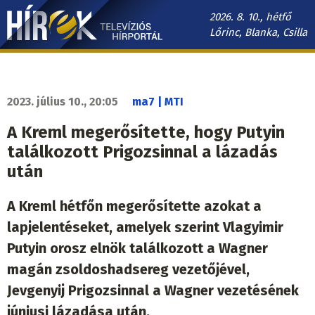
Ugrás
2026. 8. 10., hétfő
a
Lőrinc, Blanka, Csilla
tartalomra
Hírek.sk
fő
navigáció
2023. július 10., 20:05
ma7 | MTI
A Kreml megerősítette, hogy Putyin
találkozott Prigozsinnal a lázadás
után
A Kreml hétfőn megerősítette azokat a
lapjelentéseket, amelyek szerint Vlagyimir
Putyin orosz elnök találkozott a Wagner
magán zsoldoshadsereg vezetőjével,
Jevgenyij Prigozsinnal a Wagner vezetésének
júniusi lázadása után.