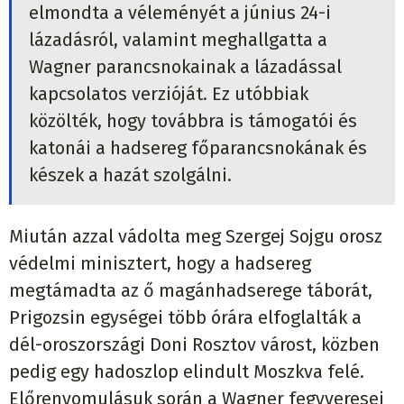
elmondta a véleményét a június 24-i
lázadásról, valamint meghallgatta a
Wagner parancsnokainak a lázadással
kapcsolatos verzióját. Ez utóbbiak
közölték, hogy továbbra is támogatói és
katonái a hadsereg főparancsnokának és
készek a hazát szolgálni.
Miután azzal vádolta meg Szergej Sojgu orosz
védelmi minisztert, hogy a hadsereg
megtámadta az ő magánhadserege táborát,
Prigozsin egységei több órára elfoglalták a
dél-oroszországi Doni Rosztov várost, közben
pedig egy hadoszlop elindult Moszkva felé.
Előrenyomulásuk során a Wagner fegyveresei