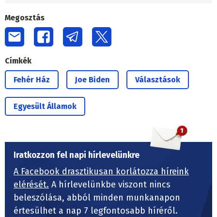
Megosztás
Címkék
Fehér Ház
Joe Biden
Választások
Egyesült Államok
Iratkozzon fel napi hírlevelünkre
A Facebook drasztikusan korlátozza híreink
elérését.
A hírlevelünkbe viszont nincs
beleszólása, abból minden munkanapon
értesülhet a nap 7 legfontosabb híréről.