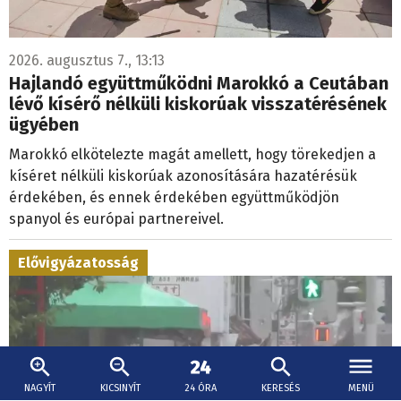
2026. augusztus 7., 13:13
Hajlandó együttműködni Marokkó a Ceutában
lévő kísérő nélküli kiskorúak visszatérésének
ügyében
Marokkó elkötelezte magát amellett, hogy törekedjen a
kíséret nélküli kiskorúak azonosítására hazatérésük
érdekében, és ennek érdekében együttműködjön
spanyol és európai partnereivel.
Elővigyázatosság
NAGYÍT
KICSINYÍT
24 ÓRA
KERESÉS
MENÜ