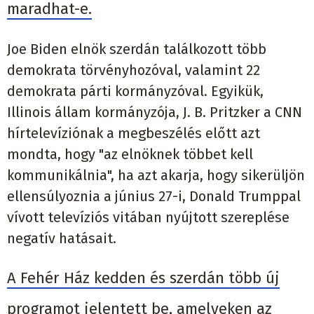
maradhat-e.
Joe Biden elnök szerdán találkozott több
demokrata törvényhozóval, valamint 22
demokrata párti kormányzóval. Egyikük,
Illinois állam kormányzója, J. B. Pritzker a CNN
hírtelevíziónak a megbeszélés előtt azt
mondta, hogy "az elnöknek többet kell
kommunikálnia", ha azt akarja, hogy sikerüljön
ellensúlyoznia a június 27-i, Donald Trumppal
vívott televíziós vitában nyújtott szereplése
negatív hatásait.
A Fehér Ház kedden és szerdán több új
programot jelentett be, amelyeken az