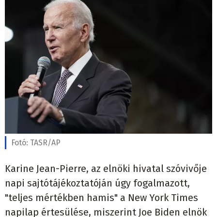
Fotó:
TASR/AP
Karine Jean-Pierre, az elnöki hivatal szóvivője
napi sajtótájékoztatóján úgy fogalmazott,
"teljes mértékben hamis" a New York Times
napilap értesülése, miszerint Joe Biden elnök