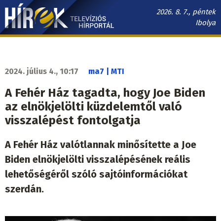
Ugrás
2026. 8. 7., péntek
a
Ibolya
tartalomra
Hírek.sk
fő
navigáció
2024. július 4., 10:17
ma7 | MTI
A Fehér Ház tagadta, hogy Joe Biden
az elnökjelölti küzdelemtől való
visszalépést fontolgatja
A Fehér Ház valótlannak minősítette a Joe
Biden elnökjelölti visszalépésének reális
lehetőségéről szóló sajtóinformációkat
szerdán.