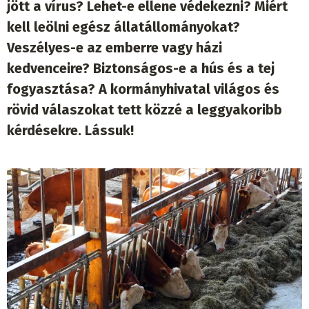
jött a vírus? Lehet-e ellene védekezni? Miért
kell leölni egész állatállományokat?
Veszélyes-e az emberre vagy házi
kedvenceire? Biztonságos-e a hús és a tej
fogyasztása? A kormányhivatal világos és
rövid válaszokat tett közzé a leggyakoribb
kérdésekre. Lássuk!