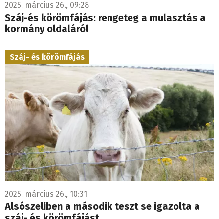
2025. március 26., 09:28
Száj-és körömfájás: rengeteg a mulasztás a
kormány oldaláról
Száj- és körömfájás
2025. március 26., 10:31
Alsószeliben a második teszt se igazolta a
száj- és körömfájást