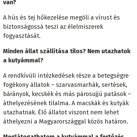
van?
A hús és tej hőkezelése megöli a vírust és
biztonságossá teszi az élelmiszerek
fogyasztását.
Minden állat szállítása tilos? Nem utazhatok
a kutyámmal?
A rendkívüli intézkedések része a betegségre
fogékony állatok – szarvasmarhák, sertések,
bárányok, kecskék és más párosujjú patások –
áthelyezésének tilalma. A macskák és kutyák
utazhatnak. Élő állatot viszont nem lehet
áthelyezni a Magyarországgal közös határon.
Meglátogathatom a kutyámmal a fertőzés