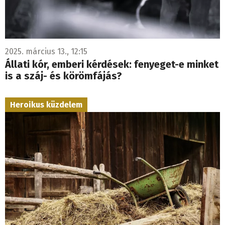
2025. március 13., 12:15
Állati kór, emberi kérdések: fenyeget-e minket
is a száj- és körömfájás?
Heroikus küzdelem