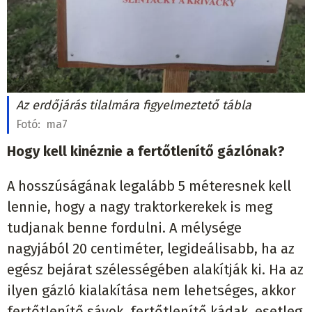
Az erdőjárás tilalmára figyelmeztető tábla
Fotó:
ma7
Hogy kell kinéznie a fertőtlenítő gázlónak?
A hosszúságának legalább 5 méteresnek kell
lennie, hogy a nagy traktorkerekek is meg
tudjanak benne fordulni. A mélysége
nagyjából 20 centiméter, legideálisabb, ha az
egész bejárat szélességében alakítják ki. Ha az
ilyen gázló kialakítása nem lehetséges, akkor
fertőtlenítő sávok, fertőtlenítő kádak, esetleg