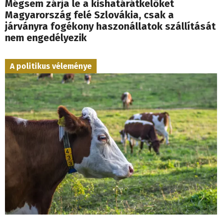
Mégsem zárja le a kishatárátkelőket
Magyarország felé Szlovákia, csak a
járványra fogékony haszonállatok szállítását
nem engedélyezik
A politikus véleménye