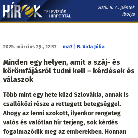
Ugrás
2026. 8. 7., péntek
a
Ibolya
tartalomra
Hírek.sk
fő
navigáció
|
2025. március 29., 12:37
ma7
B. Vida Júlia
Minden egy helyen, amit a száj- és
körömfájásról tudni kell – kérdések és
válaszok
Több mint egy hete küzd Szlovákia, annak is
csallóközi része a rettegett betegséggel.
Ahogy az lenni szokott, ilyenkor rengeteg
valós és valótlan hír terjeng, sok kérdés
fogalmazódik meg az emberekben. Honnan