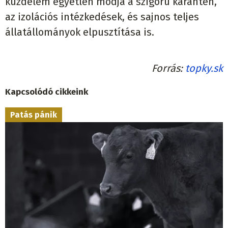
küzdelem egyetlen módja a szigorú karantén,
az izolációs intézkedések, és sajnos teljes
állatállományok elpusztítása is.
Forrás
topky.sk
Kapcsolódó cikkeink
Patás pánik