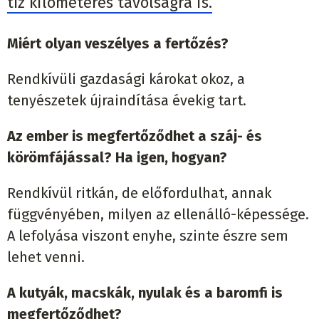
tíz kilométeres távolságra is.
Miért olyan veszélyes a fertőzés?
Rendkívüli gazdasági károkat okoz, a
tenyészetek újraindítása évekig tart.
Az ember is megfertőződhet a száj- és
körömfájással? Ha igen, hogyan?
Rendkívül ritkán, de előfordulhat, annak
függvényében, milyen az ellenálló-képessége.
A lefolyása viszont enyhe, szinte észre sem
lehet venni.
A kutyák, macskák, nyulak és a baromfi is
megfertőződhet?