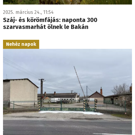
2025. március 24., 11:54
Száj- és körömfájás: naponta 300
szarvasmarhát ölnek le Bakán
Nehéz napok