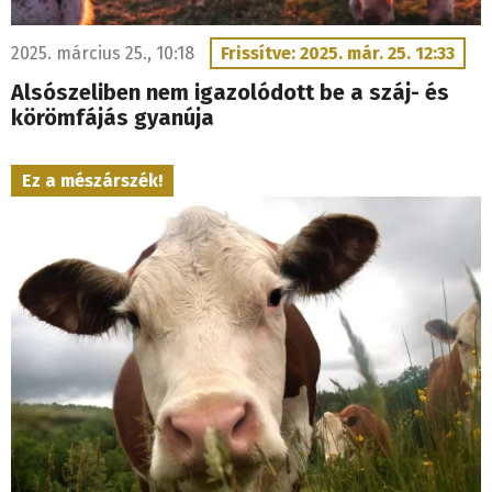
2025. március 25., 10:18
Frissítve: 2025. már. 25. 12:33
Alsószeliben nem igazolódott be a száj- és
körömfájás gyanúja
Ez a mészárszék!