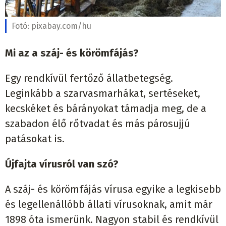
Fotó:
pixabay.com/hu
Mi az a száj- és körömfájás?
Egy rendkívül fertőző állatbetegség.
Leginkább a szarvasmarhákat, sertéseket,
kecskéket és bárányokat támadja meg, de a
szabadon élő rőtvadat és más párosujjú
patásokat is.
Újfajta vírusról van szó?
A száj- és körömfájás vírusa egyike a legkisebb
és legellenállóbb állati vírusoknak, amit már
1898 óta ismerünk. Nagyon stabil és rendkívül