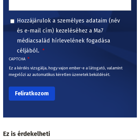
Hozzájárulok a személyes adataim (név
és e-mail cím) kezeléséhez a Ma7
médiacsalád hírlevelének fogadása
céljából.
CAPTCHA
Ez a kérdés vizsgálja, hogy vajon ember-e a látogató, valamint
megelőzi az automatikus kéretlen üzenetek beküldését.
Ez is érdekelheti