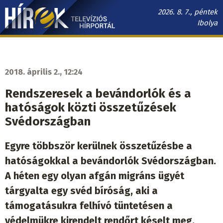
Ugrás
2026. 8. 7., péntek
a
Ibolya
tartalomra
Hírek.sk
fő
navigáció
2018. április 2., 12:24
Rendszeresek a bevándorlók és a
hatóságok közti összetűzések
Svédországban
Egyre többször kerülnek összetűzésbe a
hatóságokkal a bevándorlók Svédországban.
A héten egy olyan afgán migráns ügyét
tárgyalta egy svéd bíróság, aki a
támogatásukra felhívó tüntetésen a
védelmükre kirendelt rendőrt késelt meg.