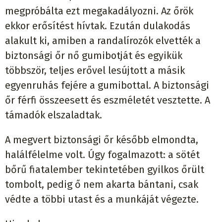
megpróbálta ezt megakadályozni. Az őrök
ekkor erősítést hívtak. Ezután dulakodás
alakult ki, amiben a randalírozók elvették a
biztonsági őr nő gumibotját és egyikük
többször, teljes erővel lesújtott a másik
egyenruhás fejére a gumibottal. A biztonsági
őr férfi összeesett és eszméletét vesztette. A
támadók elszaladtak.
A megvert biztonsági őr később elmondta,
halálfélelme volt. Úgy fogalmazott: a sötét
bőrű fiatalember tekintetében gyilkos őrült
tombolt, pedig ő nem akarta bántani, csak
védte a többi utast és a munkáját végezte.