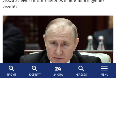
vissza az elvesztett területet és mindenben legyenek
vezetők”.
NAGYÍT
KICSINYÍT
24 ÓRA
KERESÉS
MENÜ
2019. október 29., 19:25
Putyint meghívták Havannába