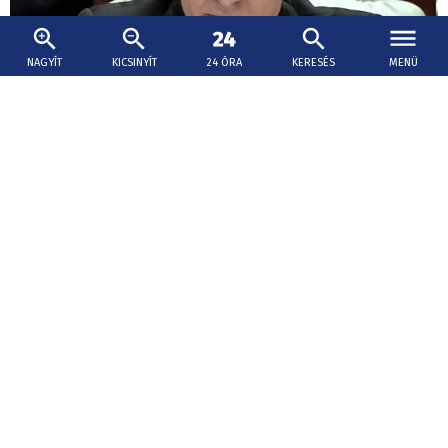
NAGYÍT
KICSINYÍT
24 ÓRA
KERESÉS
MENÜ
2019. október 29., 19:25
Putyint meghívták Havannába
Kubába szóló meghívást fogadott el Vlagyimir Putyin
orosz elnök kedden a kommunista szigetország
Moszkvában tárgyaló államfőjétől, Miguel Díaz-Caneltől.