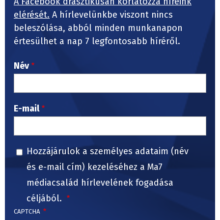
A Facebook drasztikusan korlátozza híreink
elérését.
A hírlevelünkbe viszont nincs
beleszólása, abból minden munkanapon
értesülhet a nap 7 legfontosabb híréről.
Név
E-mail
Hozzájárulok a személyes adataim (név
és e-mail cím) kezeléséhez a Ma7
médiacsalád hírlevelének fogadása
céljából.
CAPTCHA