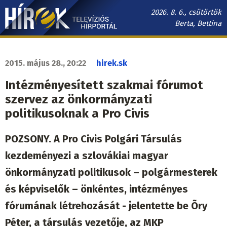
Ugrás
2026. 8. 6., csütörtök
a
Berta, Bettina
tartalomra
Hírek.sk
fő
2015. május 28., 20:22
hirek.sk
navigáció
Intézményesített szakmai fórumot
szervez az önkormányzati
politikusoknak a Pro Civis
POZSONY. A Pro Civis Polgári Társulás
kezdeményezi a szlovákiai magyar
önkormányzati politikusok – polgármesterek
és képviselők – önkéntes, intézményes
fórumának létrehozását - jelentette be Õry
Péter, a társulás vezetője, az MKP