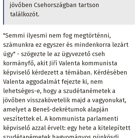
jövőben Csehországban tartson
találkozót.
"Semmi ilyesmi nem fog megtörténni,
számunkra ez egyszer és mindenkorra lezárt
ügy" - szögezte le az ügyvezető cseh
kormányfő, akit Jiří Valenta kommunista
képviselő kérdezett a témában. Kérdésében
Valenta aggodalmát fejezte ki, nem
lehetséges-e, hogy a szudétanémetek a
jövőben visszakövetelik majd a vagyonukat,
amelyet a Beneš-dekrétumok alapján
veszítettek el. A kommunista parlamenti
képviselő azzal érvelt: egy hete a kitelepített
szudétanémetek hagyományos pünkösdi