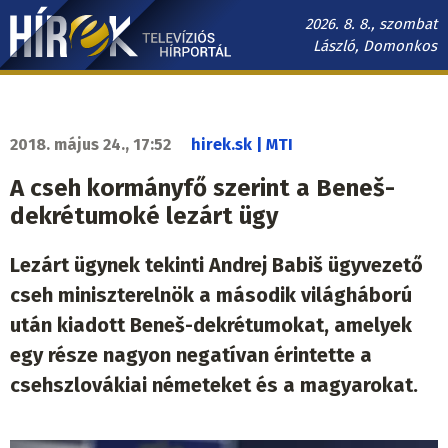
Ugrás
2026. 8. 8., szombat
a
László, Domonkos
tartalomra
Hírek.sk
fő
navigáció
2018. május 24., 17:52
hirek.sk | MTI
A cseh kormányfő szerint a Beneš-
dekrétumoké lezárt ügy
Lezárt ügynek tekinti Andrej Babiš ügyvezető
cseh miniszterelnök a második világháború
után kiadott Beneš-dekrétumokat, amelyek
egy része nagyon negatívan érintette a
csehszlovákiai németeket és a magyarokat.