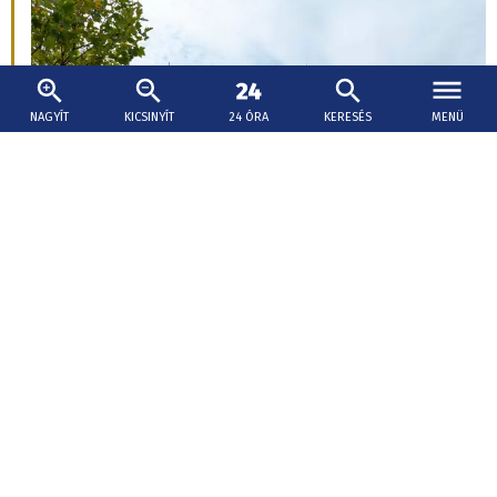
NAGYÍT
KICSINYÍT
24 ÓRA
KERESÉS
MENÜ
Gelle
ITTHON-OTTHON ROVATUNK