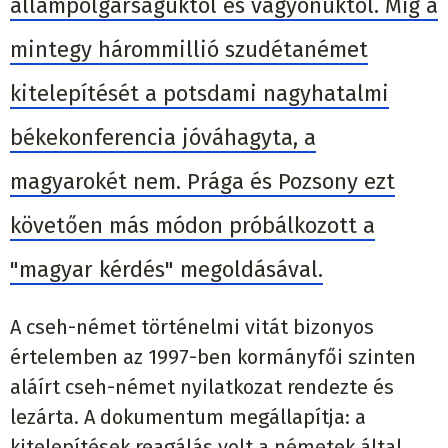
állampolgárságuktól és vagyonuktól. Míg a
mintegy hárommillió szudétanémet
kitelepítését a potsdami nagyhatalmi
békekonferencia jóváhagyta, a
magyarokét nem. Prága és Pozsony ezt
követően más módon próbálkozott a
"magyar kérdés" megoldásával.
A cseh-német történelmi vitát bizonyos
értelemben az 1997-ben kormányfői szinten
aláírt cseh-német nyilatkozat rendezte és
lezárta. A dokumentum megállapítja: a
kitelepítések reagálás volt a németek által