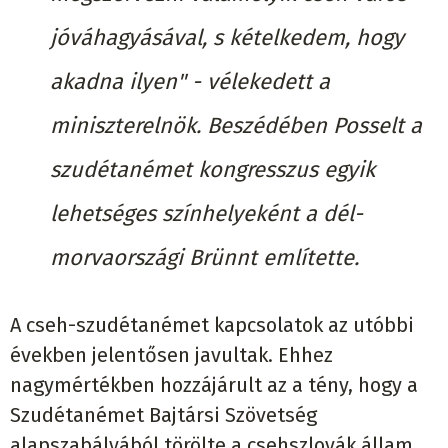
jóváhagyásával, s kételkedem, hogy
akadna ilyen" - vélekedett a
miniszterelnök. Beszédében Posselt a
szudétanémet kongresszus egyik
lehetséges színhelyeként a dél-
morvaországi Brünnt említette.
A cseh-szudétanémet kapcsolatok az utóbbi
években jelentősen javultak. Ehhez
nagymértékben hozzájárult az a tény, hogy a
Szudétanémet Bajtársi Szövetség
alapszabályából törölte a csehszlovák állam