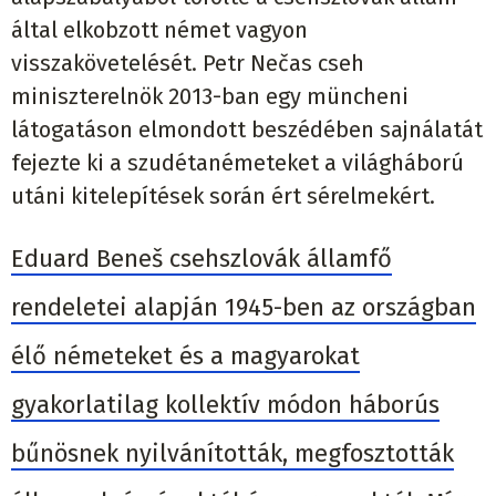
által elkobzott német vagyon
visszakövetelését. Petr Nečas cseh
miniszterelnök 2013-ban egy müncheni
látogatáson elmondott beszédében sajnálatát
fejezte ki a szudétanémeteket a világháború
utáni kitelepítések során ért sérelmekért.
Eduard Beneš csehszlovák államfő
rendeletei alapján 1945-ben az országban
élő németeket és a magyarokat
gyakorlatilag kollektív módon háborús
bűnösnek nyilvánították, megfosztották