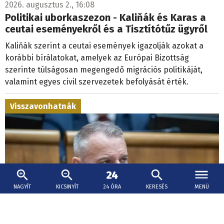
2026. augusztus 2., 16:08
Politikai uborkaszezon - Kaliňák és Karas a
ceutai eseményekről és a Tisztítótűz ügyről
Kaliňák szerint a ceutai események igazolják azokat a
korábbi bírálatokat, amelyek az Európai Bizottság
szerinte túlságosan megengedő migrációs politikáját,
valamint egyes civil szervezetek befolyását érték.
Visszavonhatnák
NAGYÍT
KICSINYÍT
24 ÓRA
KERESÉS
MENÜ