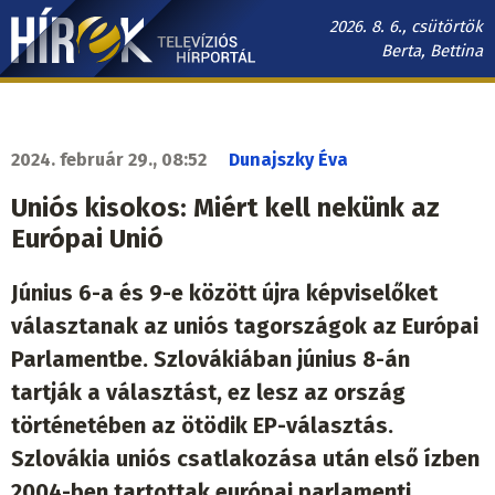
Ugrás
2026. 8. 6., csütörtök
a
Berta, Bettina
tartalomra
Hírek.sk
fő
navigáció
2024. február 29., 08:52
Dunajszky Éva
Uniós kisokos: Miért kell nekünk az
Európai Unió
Június 6-a és 9-e között újra képviselőket
választanak az uniós tagországok az Európai
Parlamentbe. Szlovákiában június 8-án
tartják a választást, ez lesz az ország
történetében az ötödik EP-választás.
Szlovákia uniós csatlakozása után első ízben
2004-ben tartottak európai parlamenti