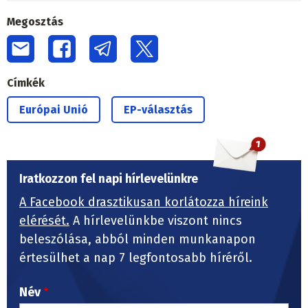
Megosztás
Címkék
Európai Unió
EP-választás
Iratkozzon fel napi hírlevelünkre
A Facebook drasztikusan korlátozza híreink
elérését.
A hírlevelünkbe viszont nincs
beleszólása, abból minden munkanapon
értesülhet a nap 7 legfontosabb híréről.
Név