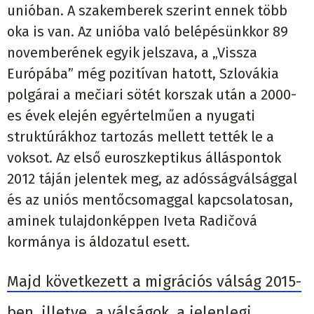
unióban. A szakemberek szerint ennek több
oka is van. Az unióba való belépésünkkor 89
novemberének egyik jelszava, a „Vissza
Európába” még pozitívan hatott, Szlovákia
polgárai a mečiari sötét korszak után a 2000-
es évek elején egyértelműen a nyugati
struktúrákhoz tartozás mellett tették le a
voksot. Az első euroszkeptikus álláspontok
2012 táján jelentek meg, az adósságválsággal
és az uniós mentőcsomaggal kapcsolatosan,
aminek tulajdonképpen Iveta Radičová
kormánya is áldozatul esett.
Majd következett a migrációs válság 2015-
ben, illetve a válságok, a jelenlegi