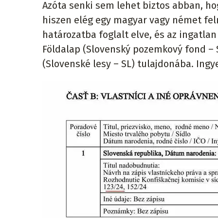
Azóta senki sem lehet biztos abban, ho
hiszen elég egy magyar vagy német fel
határozatba foglalt elve, és az ingatla
Földalap (Slovenský pozemkový fond – S
(Slovenské lesy – SL) tulajdonába. Ing