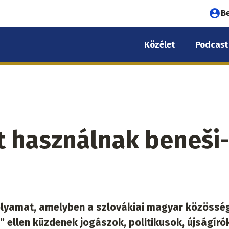
Fel
B
fió
Közélet
Podcast
me
t használnak beneši
folyamat, amelyben a szlovákiai magyar közössé
 ellen küzdenek jogászok, politikusok, újságíró