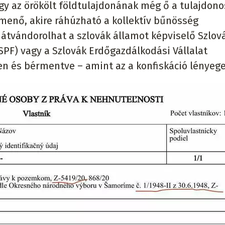
gy az örökölt földtulajdonának még ő a tulajdono
menő, akire ráhúzható a kollektív bűnösség
n átvándorolhat a szlovák államot képviselő Szlov
PF) vagy a Szlovák Erdőgazdálkodási Vállalat
yen és bérmentve – amint az a konfiskáció lényege