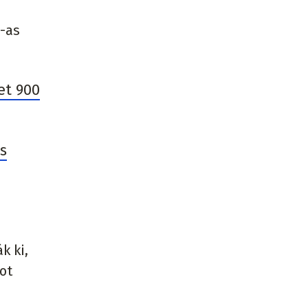
0-as
et 900
s
k ki,
ot