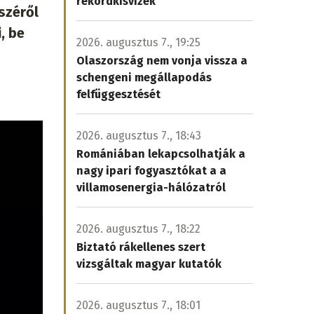
rekordkisvizek
széről
, be
2026. augusztus 7., 19:25
Olaszország nem vonja vissza a
schengeni megállapodás
felfüggesztését
2026. augusztus 7., 18:43
Romániában lekapcsolhatják a
nagy ipari fogyasztókat a a
villamosenergia-hálózatról
2026. augusztus 7., 18:22
Biztató rákellenes szert
vizsgáltak magyar kutatók
2026. augusztus 7., 18:01