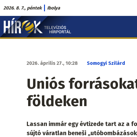
Ugrás
2026. 8. 7., péntek
Ibolya
a
Hírek.sk
tartalomra
fő
navigáció
2026. április 27., 10:28
Somogyi Szilárd
Uniós forrásoka
földeken
Lassan immár egy évtizede tart az a 
sújtó váratlan beneši „utóbombázások”