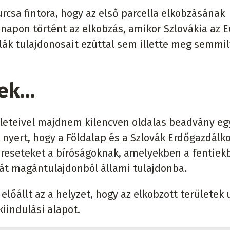
urcsa fintora, hogy az első parcella elkobzásának
 napon történt az elkobzás, amikor Szlovákia az 
llák tulajdonosait ezúttal sem illette meg semmi
yek…
kleteivel majdnem kilencven oldalas beadvány e
t nyert, hogy a Földalap és a Szlovák Erdőgazdálk
ereseteket a bíróságoknak, amelyekben a fentiek
sát magántulajdonból állami tulajdonba.
lőállt az a helyzet, hogy az elkobzott területek 
kiindulási alapot.