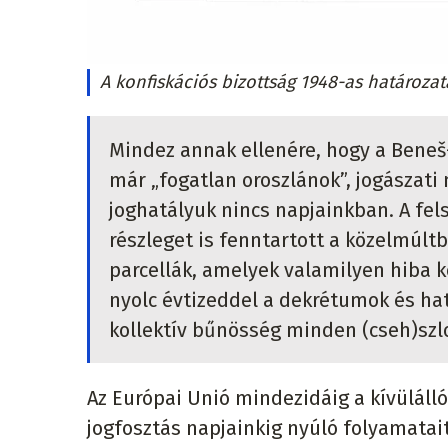
A konfiskációs bizottság 1948-as határozat
Mindez annak ellenére, hogy a Beneš-
már „fogatlan oroszlánok”, jogászat
joghatályuk nincs napjainkban. A fel
részleget is fenntartott a közelmúlt
parcellák, amelyek valamilyen hiba 
nyolc évtizeddel a dekrétumok és ha
kollektív bűnösség minden (cseh)szl
Az Európai Unió mindezidáig a kívüláll
jogfosztás napjainkig nyúló folyamata