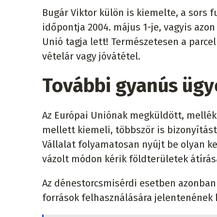
Bugár Viktor külön is kiemelte, a sors f
időpontja 2004. május 1-je, vagyis azon
Unió tagja lett! Természetesen a parce
vételár vagy jóvátétel.
További gyanús üg
Az Európai Uniónak megküldött, mellé
mellett kiemeli, többször is bizonyítás
Vállalat folyamatosan nyújt be olyan k
vázolt módon kérik földterületek átírá
Az dénestorcsmisérdi esetben azonban e
források felhasználására jelentenének 