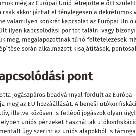
umok még az Európai Unió létrejötte előtt születt
ó csak akkor járhat el ténylegesen a dekrétumok 
ne valamilyen konkrét kapcsolat az Európai Unió 
t ilyen kapcsolódási pontot találni vagy bizonyí
zük meg, megalapozottnak tűnő feltételezések m
 építése során alkalmazott kisajátítások, pontos
apcsolódási pont
kotta jogászpáros beadvánnyal fordult az Európa
ja meg az EU hozzáállását. A beneši utókonfiskác
v, illetve közösen is fellépő jogászok olyan ügy
melyben uniós pénzeket használtak utókonfiskáci
mentált ügy szerint az uniós alapokból is támoga