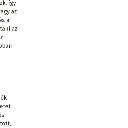
ek, így
vagy az
és a
tani az
ár
abban
iók
letet
ós
tott,