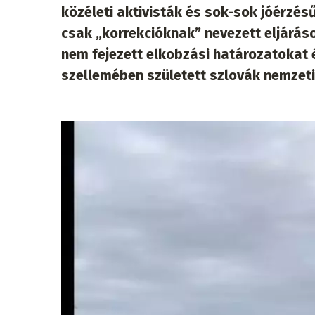
közéleti aktivisták és sok-sok jóérzés
csak „korrekcióknak” nevezett eljáráso
nem fejezett elkobzási határozatokat
szellemében született szlovák nemzeti