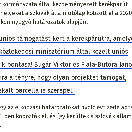
nkormányzata által kezdeményezett kerékpárút
melyeket a szlovák állam utólag kobzott el a 202
on nyugvó határozatok alapján.
niós támogatást kért a kerékpárútra, amely
közlekedési minisztérium által kezelt uniós
 kibontása! Bugár Viktor és Fiala-Butora Jáno
rra a tényre, hogy olyan projektet támogat,
kált parcella is szerepel.
y az elkobzási határozatokat nyolc évtizede adtá
4-ben kobozták el, és így kerültek a szlovák állam
.