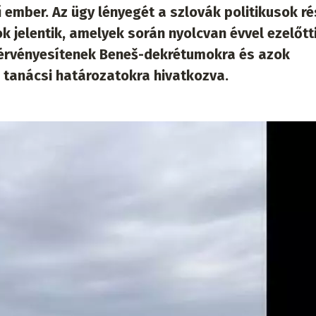
ű ember. Az ügy lényegét a szlovák politikusok ré
k jelentik, amelyek során nyolcvan évvel ezelőtti
 érvényesítenek Beneš-dekrétumokra és azok
 tanácsi határozatokra hivatkozva.