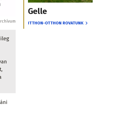
Gelle
rchívum
ITTHON-OTTHON ROVATUNK
ileg
yan
t,
a
táni