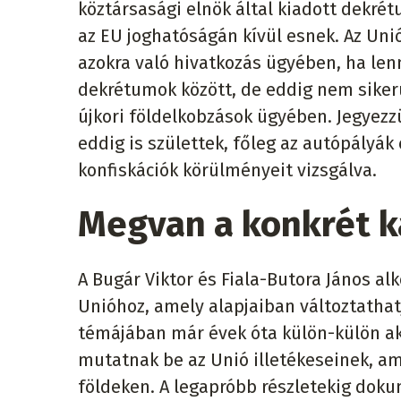
köztársasági elnök által kiadott dekrét
az EU joghatóságán kívül esnek. Az Uni
azokra való hivatkozás ügyében, ha len
dekrétumok között, de eddig nem sikerül
újkori földelkobzások ügyében. Jegyez
eddig is születtek, főleg az autópályák
konfiskációk körülményeit vizsgálva.
Megvan a konkrét k
A Bugár Viktor és Fiala-Butora János al
Unióhoz, amely alapjaiban változtathat
témájában már évek óta külön-külön aktí
mutatnak be az Unió illetékeseinek, a
földeken. A legapróbb részletekig doku