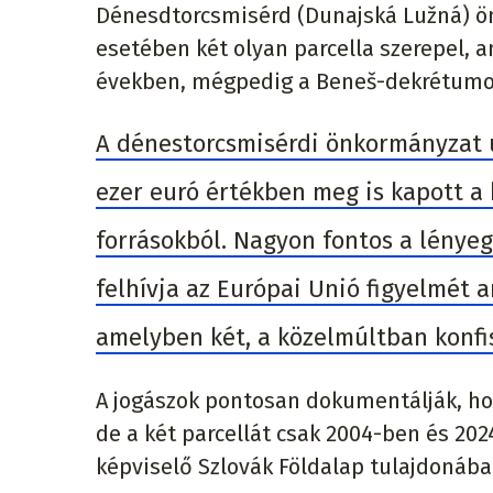
Dénesdtorcsmisérd (Dunajská Lužná) ö
esetében két olyan parcella szerepel, a
években, mégpedig a Beneš-dekrétumok
A dénestorcsmisérdi önkormányzat u
ezer euró értékben meg is kapott a 
forrásokból. Nagyon fontos a lényeg
felhívja az Európai Unió figyelmét a
amelyben két, a közelmúltban konfis
A jogászok pontosan dokumentálják, hog
de a két parcellát csak 2004-ben és 202
képviselő Szlovák Földalap tulajdonába