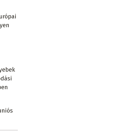
Európai
lyen
gyebek
odási
ben
uniós