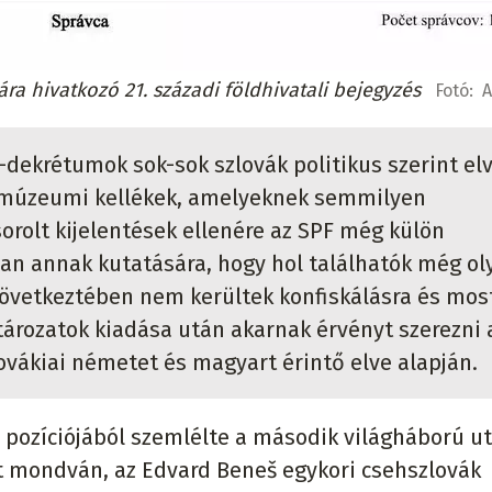
ára hivatkozó 21. századi földhivatali bejegyzés
Fotó:
A
dekrétumok sok-sok szlovák politikus szerint elv
i múzeumi kellékek, amelyeknek semmilyen
sorolt kijelentések ellenére az SPF még külön
ban annak kutatására, hogy hol találhatók még ol
következtében nem kerültek konfiskálásra és mos
tározatok kiadása után akarnak érvényt szerezni 
ovákiai németet és magyart érintő elve alapján.
ó pozíciójából szemlélte a második világháború u
it mondván, az Edvard Beneš egykori csehszlovák