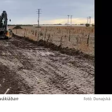
ovákiában
Fotó:
Dunajská 