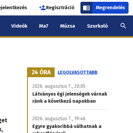
használói
ejelentkezés
Regisztráció
Megrendelés
k
Videók
Ma7
Múzsa
Szurkoló
nüje
24 ÓRA
LEGOLVASOTTABB
-
2026. augusztus 7., 20:05
Látványos égi jelenségek várnak
ránk a következő napokban
2026. augusztus 7., 19:46
get
Egyre gyakoribbá válhatnak a
k,