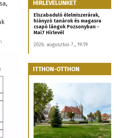
HÍRLEVELÜNKET
sa,
Elszabaduló élelmiszerárak,
hiányzó tanárok és magasra
ák
csapó lángok Pozsonyban -
Mai7 Hírlevél
.
2026. augusztus 7., 19:19
ITTHON-OTTHON