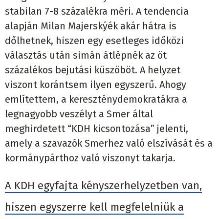
stabilan 7-8 százalékra méri. A tendencia
alapján Milan Majerskýék akár hátra is
dőlhetnek, hiszen egy esetleges időközi
választás után simán átlépnék az öt
százalékos bejutási küszöböt. A helyzet
viszont korántsem ilyen egyszerű. Ahogy
említettem, a kereszténydemokratákra a
legnagyobb veszélyt a Smer által
meghirdetett “KDH kicsontozása” jelenti,
amely a szavazók Smerhez való elszívását és a
kormánypárthoz való viszonyt takarja.
A KDH egyfajta kényszerhelyzetben van,
hiszen egyszerre kell megfelelniük a