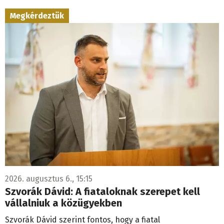
Megkérdeztük
2026. augusztus 6., 15:15
Szvorák Dávid: A fiataloknak szerepet kell
vállalniuk a közügyekben
Szvorák Dávid szerint fontos, hogy a fiatal