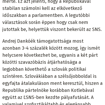
mérte. Ez azt jelenti, hogy a Republikával
stabilan számolni kell az elkövetkező
időszakban a parlamentben. A legutóbbi
választások során éppen hogy csak nem
jutottak be, helyettük viszont bekerült az SNS.
Andrej Dankóék támogatottsága most
azonban 3-4 százalék között mozog, így ismét
helycsere következhet be, ugyanis a két párt
közötti szavazóbázis átjárhatósága a
legjobban követhető a szlovák politikai
színtéren. Szlovákiában a szélsőjobboldal is
egyfajta átalakuláson ment keresztül, hiszen a
Republika pártelnöke korábban Kotlebával
együtt az ĽSNS-ben kezdte pályafutását. A
valamivel szofisztikáltabb és elegánsabb