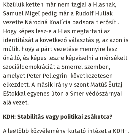
Közülük ketten már nem tagjai a Hlasnak,
Samuel Migeľ pedig már a Rudolf Huliak
vezette Národná Koalícia padsorait erősíti.
Hogy képes lesz-e a Hlas megtartani az
identitását a következő választásig, az azon is
múlik, hogy a párt vezetése mennyire lesz
önálló, és képes lesz-e képviselni a mérsékelt
szociáldemokráciát a Smerrel szemben,
amelyet Peter Pellegrini következetesen
elkezdett. A másik irány viszont Matúš Šutaj
Eštokkal egyenes úton a Smer védőszárnyai
alá vezet.
KDH: Stabilitás vagy politikai zsákutca?
A legtöbb közvélemény-kutató intézet a KDH-t