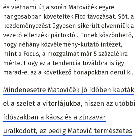
és vietnami útja során Matovičék egyre
hangosabban követelték Fico távozását. Sőt, a
kezdeményezést ügyesen sikerült elvenniük a
vezető ellenzéki pártoktól. Ennek köszönhető,
hogy néhány közvélemény-kutató intézet,
mint a Focus, a mozgalmat már 5 százalékra
mérte. Hogy ez a tendencia továbbra is így
marad-e, az a következő hónapokban derül ki.
Mindenesetre Matovičék jó időben kapták
el a szelet a vitorlájukba, hiszen az utóbbi
időszakban a káosz és a zűrzavar
uralkodott, ez pedig Matovič természetes