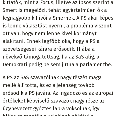
kutatók, mint a Focus, illetve az Ipsos szerint a
Smert is megelőzi, tehát egyértelműen ők a
legnagyobb kihívói a Smernek. A PS akár képes
is lenne választást nyerni, a probléma viszont
ott van, hogy nem lenne kivel kormányt
alakítani. Ennek legfőbb oka, hogy a PS a
szövetségesei kárára erősödik. Hiába a
növekvő támogatottság, ha az SaS alig, a
Demokrati pedig be sem jutna a parlamentbe.
A PS az SaS szavazóinak nagy részét maga
mellé állította, és ez a jelenség tovább
erősödik a PS javára. Az ingadozó és az európai
értékeket képviselő szavazók nagy része az
úgynevezett győztes lapra voksolnak, így