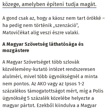
közege, amelyben építeni tudja magát.
A gond csak az, hogy a káosz nem tart örökké –
ha pedig nem történik „szenzáció”,
Matovičékat alig veszi észre valaki.
A Magyar Szövetség láthatósága és
mozgástere
A Magyar Szövetséget több szlovák
közvélemény-kutató intézet rendszeresen
alulméri, mivel több ügynökségnél a minta
nem pontos. Az AKO vagy az Ipsos 1-2
százalékos támogatottságot mért, míg a Polis
ügynökség 5 százalék közelébe helyezte a
magyar pártot. Ezekből kiindulva a Magyar