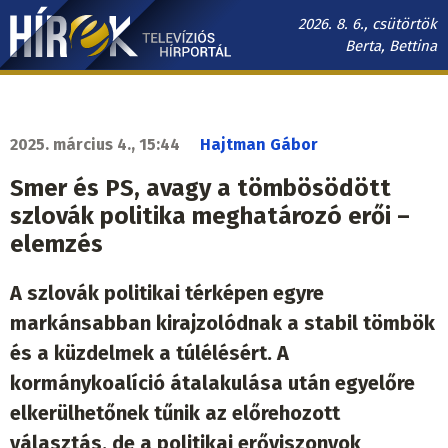
Ugrás
2026. 8. 6., csütörtök
a
Berta, Bettina
tartalomra
Hírek.sk
fő
navigáció
2025. március 4., 15:44
Hajtman Gábor
Smer és PS, avagy a tömbösödött
szlovák politika meghatározó erői –
elemzés
A szlovák politikai térképen egyre
markánsabban kirajzolódnak a stabil tömbök
és a küzdelmek a túlélésért. A
kormánykoalíció átalakulása után egyelőre
elkerülhetőnek tűnik az előrehozott
választás, de a politikai erőviszonyok