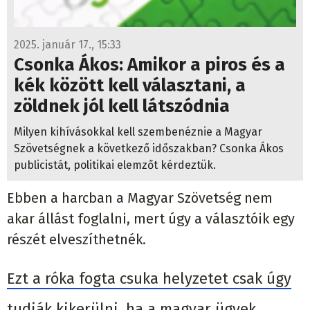
2025. január 17., 15:33
Csonka Ákos: Amikor a piros és a
kék között kell választani, a
zöldnek jól kell látszódnia
Milyen kihívásokkal kell szembenéznie a Magyar
Szövetségnek a következő időszakban? Csonka Ákos
publicistát, politikai elemzőt kérdeztük.
Ebben a harcban a Magyar Szövetség nem
akar állást foglalni, mert úgy a választóik egy
részét elveszíthetnék.
Ezt a róka fogta csuka helyzetet csak úgy
tudják kikerülni, ha a magyar ügyek