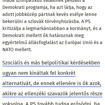
hiába szimpatikus valakinek például a
Demokrati programja, ha azt látja, hogy az
adott jobbközép pártnak kevés esélye lenne
bekerülni a szlovák törvényhozásba. A PS
kritizálja a legmarkánsabban a kormányt, és a
Demokrati mellett ők határoznak meg
egyértelmű állásfoglalást az Európai Unió és a
NATO mellett.
Szociális és más belpolitikai kérdésekben
ugyan nem kínáltak fel konkrét
alternatívát, de ennek ellenére is ők azok,
akikre az ellenzéki szavazók jelentős része
voksolna. A PS tovább tudna erősödni, ha