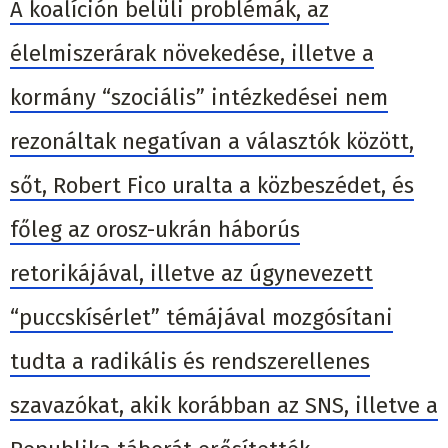
A koalíción belüli problémák, az
élelmiszerárak növekedése, illetve a
kormány “szociális” intézkedései nem
rezonáltak negatívan a választók között,
sőt, Robert Fico uralta a közbeszédet, és
főleg az orosz-ukrán háborús
retorikájával, illetve az úgynevezett
“puccskísérlet” témájával mozgósítani
tudta a radikális és rendszerellenes
szavazókat, akik korábban az SNS, illetve a