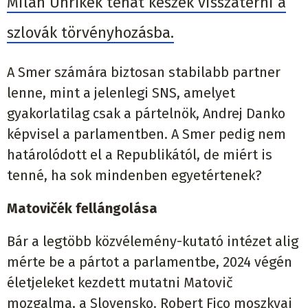
Milan Uhríkék tehát készek visszatérni a
szlovák törvényhozásba.
A Smer számára biztosan stabilabb partner
lenne, mint a jelenlegi SNS, amelyet
gyakorlatilag csak a pártelnök, Andrej Danko
képvisel a parlamentben. A Smer pedig nem
határolódott el a Republikától, de miért is
tenné, ha sok mindenben egyetértenek?
Matovi
č
é
k
fell
ángolás
a
Bár a legtöbb közvélemény-kutató intézet alig
mérte be a pártot a parlamentbe, 2024 végén
életjeleket kezdett mutatni Matovič
mozgalma, a Slovensko. Robert Fico moszkvai