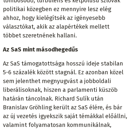
tömbösödő, turbulens és kétpólusú szlovák
politikai közegben ez mennyire lesz elég
ahhoz, hogy kielégítsék az igényesebb
választókat, akik az alapértékek mellett
többet szeretnének hallani.
Az SaS mint másodheged
űs
Az SaS támogatottsága hosszú ideje stabilan
5-6 százalék között stagnál. Ez azonban közel
sem jelenthet megnyugvást a jobboldali
liberálisoknak, hiszen a parlamenti küszöb
határán táncolnak. Richard Sulík után
Branislav Gröhling került az SaS élére, és bár
az új vezetés igyekszik saját témákkal előállni,
valamint folyamatosan kommunikálnak,