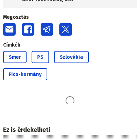
Megosztás
Címkék
Smer
PS
Szlovákia
Fico-kormány
Ez is érdekelheti