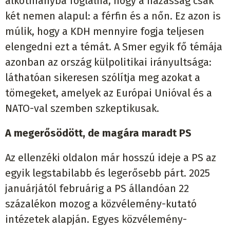
alkotmányba foglalná, hogy a házasság csak
két nemen alapul: a férfin és a nőn. Ez azon is
múlik, hogy a KDH mennyire fogja teljesen
elengedni ezt a témát. A Smer egyik fő témája
azonban az ország külpolitikai irányultsága:
láthatóan sikeresen szólítja meg azokat a
tömegeket, amelyek az Európai Unióval és a
NATO-val szemben szkeptikusak.
A megerős
ödött, de magára maradt PS
Az ellenzéki oldalon már hosszú ideje a PS az
egyik legstabilabb és legerősebb párt. 2025
januárjától februárig a PS állandóan 22
százalékon mozog a közvélemény-kutató
intézetek alapján. Egyes közvélemény-