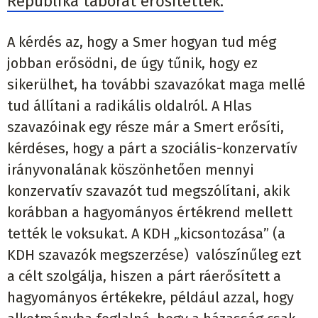
Republika táborát erősítették.
A kérdés az, hogy a Smer hogyan tud még
jobban erősödni, de úgy tűnik, hogy ez
sikerülhet, ha további szavazókat maga mellé
tud állítani a radikális oldalról. A Hlas
szavazóinak egy része már a Smert erősíti,
kérdéses, hogy a párt a szociális-konzervatív
irányvonalának köszönhetően mennyi
konzervatív szavazót tud megszólítani, akik
korábban a hagyományos értékrend mellett
tették le voksukat. A KDH „kicsontozása” (a
KDH szavazók megszerzése) valószínűleg ezt
a célt szolgálja, hiszen a párt ráerősített a
hagyományos értékekre, például azzal, hogy