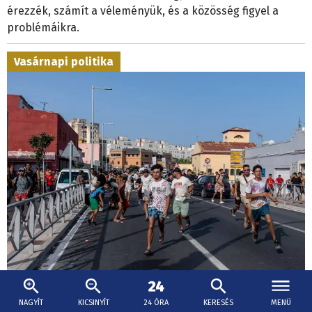
érezzék, számít a véleményük, és a közösség figyel a
problémáikra.
Vasárnapi politika
2026. augusztus 2., 16:08
NAGYÍT
KICSINYÍT
24 ÓRA
KERESÉS
MENÜ
Politikai uborkaszezon - Kaliňák és Karas a