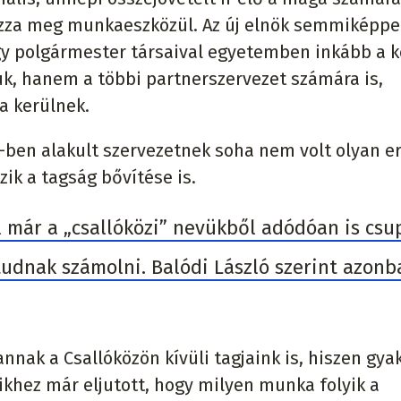
ozza meg munkaeszközül. Az új elnök semmiképp
 így polgármester társaival egyetemben inkább a
, hanem a többi partnerszervezet számára is,
a kerülnek.
-ben alakult szervezetnek soha nem volt olyan e
zik a tagság bővítése is.
el már a „csallóközi” nevükből adódóan is cs
udnak számolni. Balódi László szerint azonb
annak a Csallóközön kívüli tagjaink is, hiszen gya
khez már eljutott, hogy milyen munka folyik a