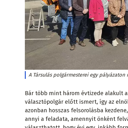
A Társulás polgármesterei egy pályázaton 
Bár több mint három évtizede alakult
választópolgár előtt ismert, így az eln
azonban hosszas felsorolásba kezdene,
annyi a feladata, amennyit önként felvál
választhatott, hogy évi egy, inkább for