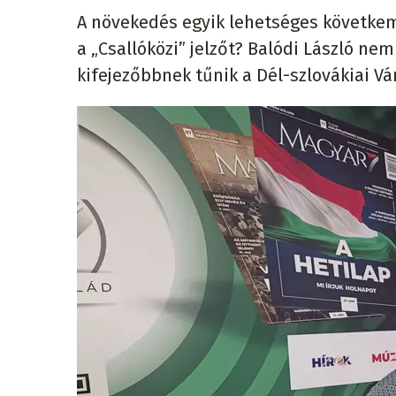
A növekedés egyik lehetséges követkemé
a „Csallóközi” jelzőt? Balódi László nem 
kifejezőbbnek tűnik a Dél-szlovákiai V