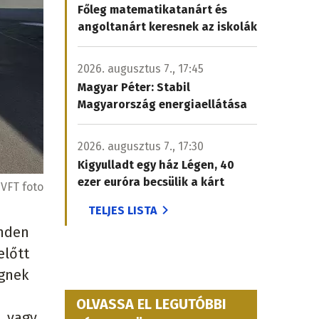
Főleg matematikatanárt és
angoltanárt keresnek az iskolák
2026. augusztus 7., 17:45
Magyar Péter: Stabil
Magyarország energiaellátása
2026. augusztus 7., 17:30
Kigyulladt egy ház Légen, 40
ezer euróra becsülik a kárt
VFT foto
TELJES LISTA
inden
előtt
égnek
OLVASSA EL LEGUTÓBBI
, vagy