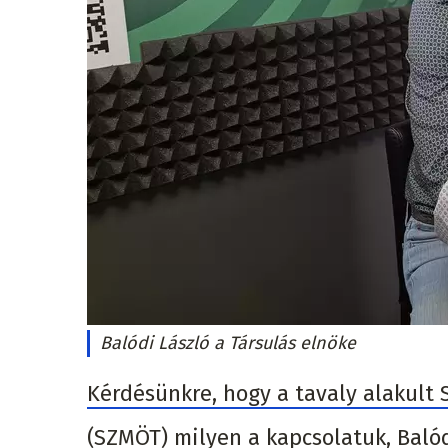
Balódi László a Társulás elnöke
Kérdésünkre, hogy a tavaly alakult
(SZMÖT) milyen a kapcsolatuk, Balód