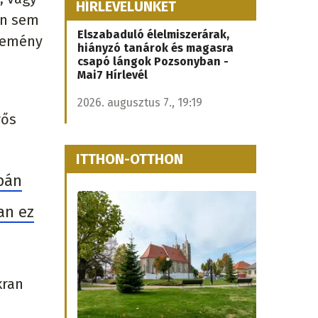
HÍRLEVELÜNKET
en sem
Elszabaduló élelmiszerárak,
 kemény
hiányzó tanárok és magasra
csapó lángok Pozsonyban -
Mai7 Hírlevél
2026. augusztus 7., 19:19
rős
ITTHON-OTTHON
upán
an ez
kran