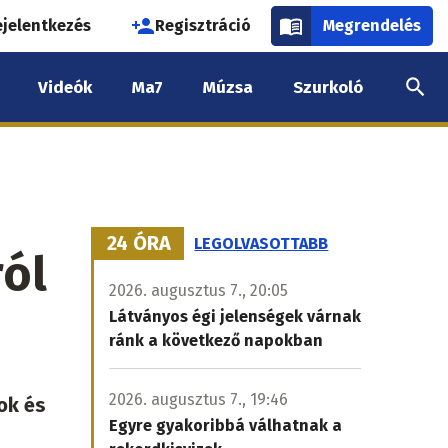
használói
ejelentkezés
Regisztráció
Megrendelés
k
Videók
Ma7
Múzsa
Szurkoló
nüje
24 ÓRA
LEGOLVASOTTABB
ól
2026. augusztus 7., 20:05
Látványos égi jelenségek várnak
ránk a következő napokban
2026. augusztus 7., 19:46
ok és
Egyre gyakoribbá válhatnak a