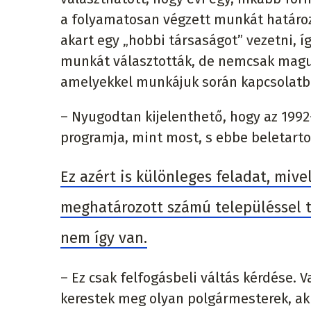
a folyamatosan végzett munkát határ
akart egy „hobbi társaságot” vezetni,
munkát választották, de nemcsak maguk
amelyekkel munkájuk során kapcsolatb
– Nyugodtan kijelenthető, hogy az 1992
programja, mint most, s ebbe beletarto
Ez azért is különleges feladat, miv
meghatározott számú településsel t
nem így van.
– Ez csak felfogásbeli váltás kérdése. V
kerestek meg olyan polgármesterek, aki