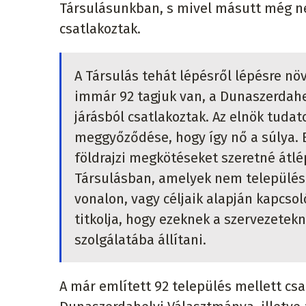
Társulásunkban, s mivel másutt még ne
csatlakoztak.
A Társulás tehát lépésről lépésre nö
immár 92 tagjuk van, a Dunaszerdahel
járásból csatlakoztak. Az elnök tuda
meggyőződése, hogy így nő a súlya. B
földrajzi megkötéseket szeretné átlé
Társulásban, amelyek nem település
vonalon, vagy céljaik alapján kapc
titkolja, hogy ezeknek a szervezetek
szolgálatába állítani.
A már említett 92 település mellett c