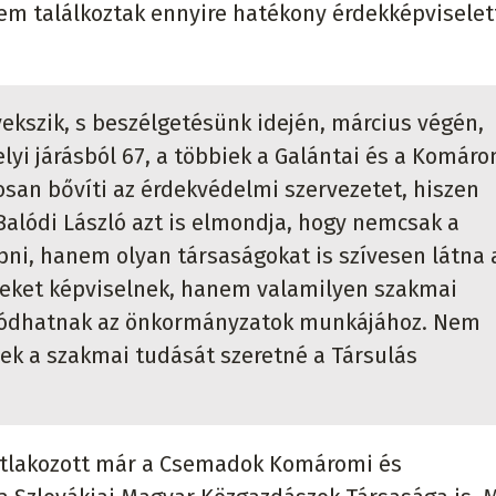
m találkoztak ennyire hatékony érdekképviselett
vekszik, s beszélgetésünk idején, március végén,
yi járásból 67, a többiek a Galántai és a Komáro
tosan bővíti az érdekvédelmi szervezetet, hiszen
alódi László azt is elmondja, hogy nemcsak a
pni, hanem olyan társaságokat is szívesen látna 
eket képviselnek, hanem valamilyen szakmai
solódhatnak az önkormányzatok munkájához. Nem
nek a szakmai tudását szeretné a Társulás
satlakozott már a Csemadok Komáromi és