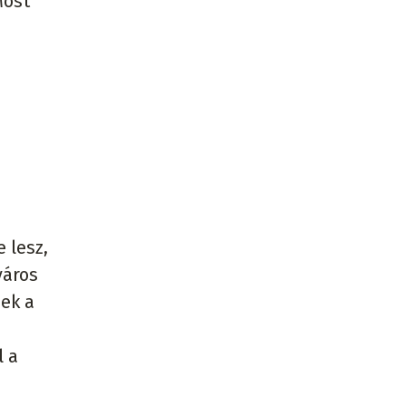
Most
 lesz,
város
nek a
l a