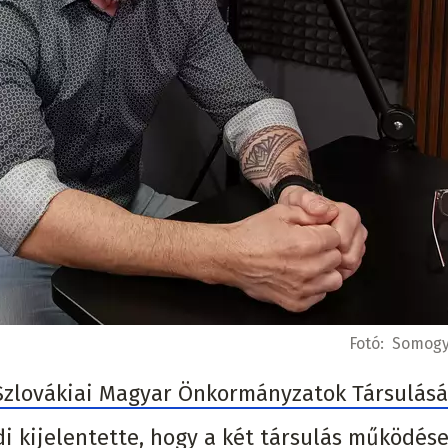
Fotó:
Somogyi
 Szlovákiai Magyar Önkormányzatok Társulásá
i kijelentette, hogy a két társulás működése