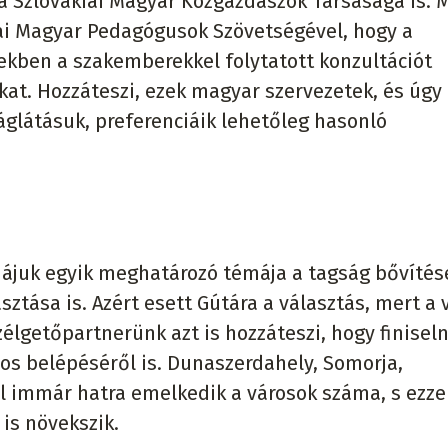
a Szlovákiai Magyar Közgazdászok Társasága is. 
iai Magyar Pedagógusok Szövetségével, hogy a
ekben a szakemberekkel folytatott konzultációt
kat. Hozzáteszi, ezek magyar szervezetek, és úgy
áglátásuk, preferenciáik lehetőleg hasonló
ciájuk egyik meghatározó témája a tagság bővítése
ztása is. Azért esett Gútára a választás, mert a 
zélgetőpartnerünk azt is hozzáteszi, hogy finisel
os belépéséről is. Dunaszerdahely, Somorja,
 immár hatra emelkedik a városok száma, s ezze
 is növekszik.