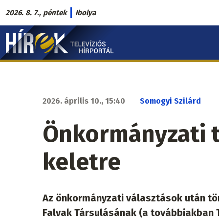
Ugrás
2026. 8. 7., péntek
Ibolya
a
Hírek.sk
tartalomra
fő
navigáció
2026. április 10., 15:40
Somogyi Szilárd
Önkormányzati t
keletre
Az önkormányzati választások után tör
Falvak Társulásának (a továbbiakban 