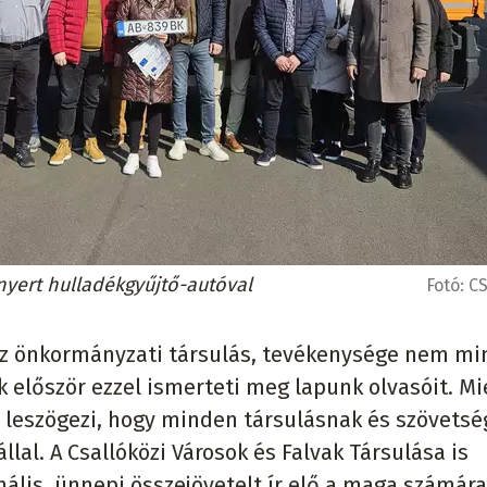
nyert hulladékgyűjtő-autóval
Fotó:
CS
 az önkormányzati társulás, tevékenysége nem m
ök először ezzel ismerteti meg lapunk olvasóit. Mi
 leszögezi, hogy minden társulásnak és szövets
lal. A Csallóközi Városok és Falvak Társulása is
mális, ünnepi összejövetelt ír elő a maga számára