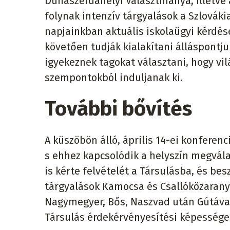
Dunaszerdahelyi Választmánya, illetve 
folynak intenzív tárgyalások a Szlovák
napjainkban aktuális iskolaügyi kérdés
követően tudják kialakítani álláspontju
igyekeznek tagokat választani, hogy vil
szempontokból induljanak ki.
További bővítés
A küszöbön álló, április 14-ei konferen
s ehhez kapcsolódik a helyszín megválas
is kérte felvételét a Társulásba, és bes
tárgyalások Kamocsa és Csallóközarany
Nagymegyer, Bős, Naszvad után Gútával
Társulás érdekérvényesítési képessége