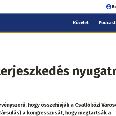
Fel
B
fió
Közélet
Podcast
me
erjeszkedés nyugatr
vényszerű, hogy összehívják a Csallóközi Város
Társulás) a kongresszusát, hogy megtartsák a