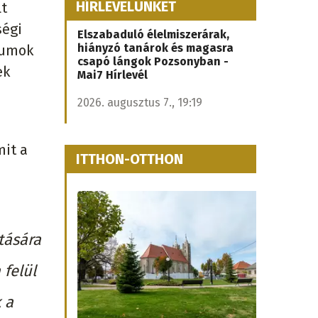
HÍRLEVELÜNKET
lt
ségi
Elszabaduló élelmiszerárak,
hiányzó tanárok és magasra
eumok
csapó lángok Pozsonyban -
ek
Mai7 Hírlevél
2026. augusztus 7., 19:19
mit a
ITTHON-OTTHON
tására
 felül
 a