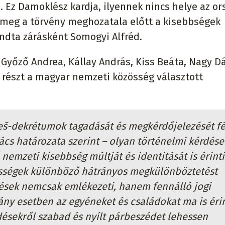
Ez Damoklész kardja, ilyennek nincs helye az or
meg a törvény meghozatala előtt a kisebbségek
ondta zárásként Somogyi Alfréd.
yőző Andrea, Kállay András, Kiss Beáta, Nagy Dá
 részt a magyar nemzeti közösség választott
eš-dekrétumok tagadását és megkérdőjelezését fé
cs határozata szerint – olyan történelmi kérdése
nemzeti kisebbség múltját és identitását is érinti
össégek különböző hátrányos megkülönböztetést
zések nemcsak emlékezeti, hanem fennálló jogi
ány esetben az egyéneket és családokat ma is érin
désekről szabad és nyílt párbeszédet lehessen