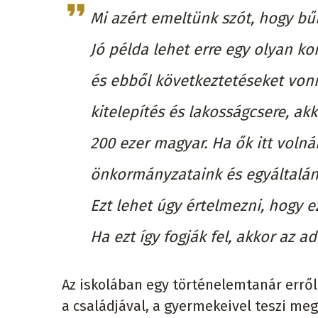
Mi azért emeltünk szót, hogy b
Jó példa lehet erre egy olyan k
és ebből következtetéseket vonn
kitelepítés és lakosságcsere, ak
200 ezer magyar. Ha ők itt voln
önkormányzataink és egyáltalán 
Ezt lehet úgy értelmezni, hogy e
Ha ezt így fogják fel, akkor az ad
Az iskolában egy történelemtanár erről
a családjával, a gyermekeivel teszi 