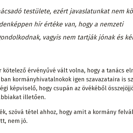
ácsadó testülete, ezért javaslatunkat nem kö
denképpen hír értéke van, hogy a nemzeti
gondolkodnak, vagyis nem tartják jónak és kér
r kötelező érvényűvé vált volna, hogy a tanács e
nban kormányhivatalnokok igen szavazataira is s
égi képviselő, hogy csupán az övékéből összejöjj
bbiakat illetően.
k, szóvá tétel ahhoz, hogy amit a kormány felvál
t, nem jó.