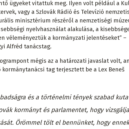
ntő ügyeket vitattuk meg. Ilyen volt például a Ku
ervek, vagy a Szlovák Rádió és Televízió nemzeti
turális minisztérium részéről a nemzetiségi múz
kisebbségi nyelvhasználat alakulása, a kisebbség
pen véleményeztük a kormányzati jelentéseket” –
yi Alfréd tanácstag.
grampont mégis az a határozati javaslat volt, a
ő kormánytanácsi tag terjesztett be a Lex Beneš
badságra és a történelmi tények szabad kuta
zlovák kormányt és parlamentet, hogy vizsgálja
sát. Örömmel tölt el bennünket, hogy ennek