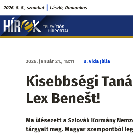
Ugrás
2026. 8. 8., szombat
László, Domonkos
a
Hírek.sk
tartalomra
fő
navigáció
2026. január 21., 18:11
B. Vida Júlia
Kisebbségi Tanác
Lex Benešt!
Ma ülésezett a Szlovák Kormány Nemze
tárgyalt meg. Magyar szempontból leg