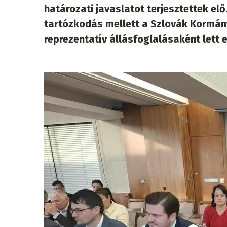
határozati javaslatot terjesztettek elő
tartózkodás mellett a Szlovák Kormá
reprezentatív állásfoglalásaként lett 