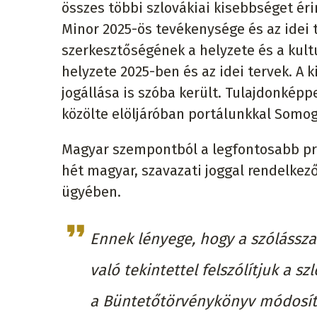
összes többi szlovákiai kisebbséget éri
Minor 2025-ös tevékenysége és az idei t
szerkesztőségének a helyzete és a kul
helyzete 2025-ben és az idei tervek. A 
jogállása is szóba került. Tulajdonkép
közölte elöljáróban portálunkkal Somog
Magyar szempontból a legfontosabb pro
hét magyar, szavazati joggal rendelkez
ügyében.
Ennek lényege, hogy a szólássza
való tekintettel felszólítjuk a s
a Büntetőtörvénykönyv módosítá