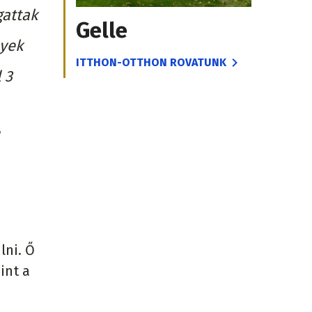
gattak
Gelle
nyek
ITTHON-OTTHON ROVATUNK
 3
lni. Ő
int a