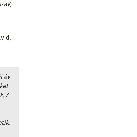
szág
vid,
l év
ket
k. A
tik.