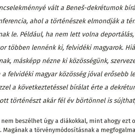
űncselekménnyé vált a Beneš-dekrétumok bírá
onferencia, ahol a történészek elmondják a té
ak le. Például, ha nem lett volna deportálás,
kor többen lennénk ki, felvidéki magyarok. Hi
ának, másképp nézne ki közösségünk, szerveze
a felvidéki magyar közösség jóval erősebb l
zzel a következtetéssel bírálat érte a dekrét
ott történészt akár fél év börtönnel is sújthat
 nem beszélhet úgy a diákokkal, mint ahogy ezt 
meg. Magának a törvénymódosításnak a megfogalm