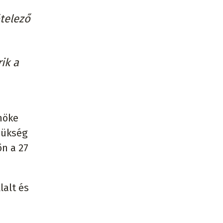
telező
ik a
lnöke
zükség
ön a 27
lalt és