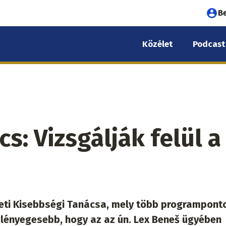
Fel
B
fió
Közélet
Podcast
me
s: Vizsgálják felül a
ti Kisebbségi Tanácsa, mely több programpont
lényegesebb, hogy az az ún. Lex Beneš ügyében