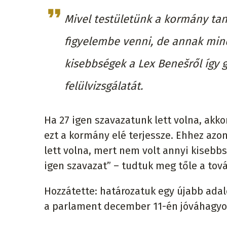
Mivel testületünk a kormány tan
figyelembe venni, de annak min
kisebbségek a Lex Benešről így 
felülvizsgálatát.
Ha 27 igen szavazatunk lett volna, akko
ezt a kormány elé terjessze. Ehhez azo
lett volna, mert nem volt annyi kisebbs
igen szavazat” – tudtuk meg tőle a tová
Hozzátette: határozatuk egy újabb adalé
a parlament december 11-én jóváhagyot