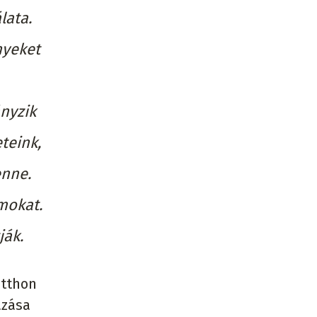
lata.
nyeket
ányzik
teink,
enne.
umokat.
ják.
otthon
azása