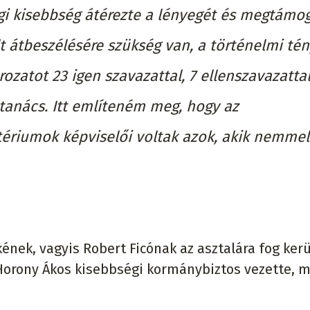
gi kisebbség átérezte a lényegét és megtámo
t átbeszélésére szükség van, a történelmi té
ozatot 23 igen szavazattal, 7 ellenszavazattal
 tanács. Itt említeném meg, hogy az
tériumok képviselői voltak azok, akik nemmel
nek, vagyis Robert Ficónak az asztalára fog kerü
 Horony Ákos kisebbségi kormánybiztos vezette, m