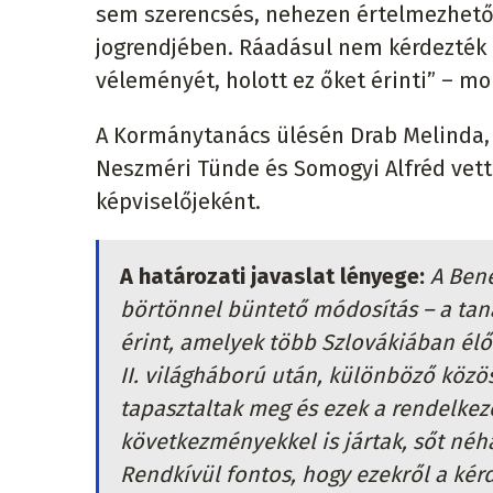
sem szerencsés, nehezen értelmezhető. 
jogrendjében. Ráadásul nem kérdezték 
véleményét, holott ez őket érinti” – m
A Kormánytanács ülésén Drab Melinda, G
Neszméri Tünde és Somogyi Alfréd vett
képviselőjeként.
A határozati javaslat lényege:
A Ben
börtönnel büntető módosítás – a taná
érint, amelyek több Szlovákiában élő 
II. világháború után, különböző köz
tapasztaltak meg és ezek a rendelke
következményekkel is jártak, sőt néh
Rendkívül fontos, hogy ezekről a kér