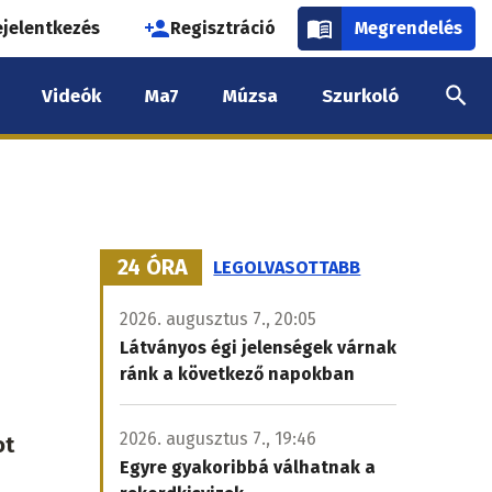
használói
ejelentkezés
Regisztráció
Megrendelés
k
Videók
Ma7
Múzsa
Szurkoló
nüje
24 ÓRA
LEGOLVASOTTABB
2026. augusztus 7., 20:05
Látványos égi jelenségek várnak
ránk a következő napokban
2026. augusztus 7., 19:46
ot
Egyre gyakoribbá válhatnak a