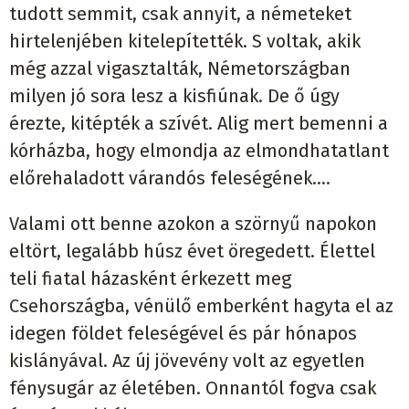
tudott semmit, csak annyit, a németeket
hirtelenjében kitelepítették. S voltak, akik
még azzal vigasztalták, Németországban
milyen jó sora lesz a kisfiúnak. De ő úgy
érezte, kitépték a szívét. Alig mert bemenni a
kórházba, hogy elmondja az elmondhatatlant
előrehaladott várandós feleségének….
Valami ott benne azokon a szörnyű napokon
eltört, legalább húsz évet öregedett. Élettel
teli fiatal házasként érkezett meg
Csehországba, vénülő emberként hagyta el az
idegen földet feleségével és pár hónapos
kislányával. Az új jövevény volt az egyetlen
fénysugár az életében. Onnantól fogva csak