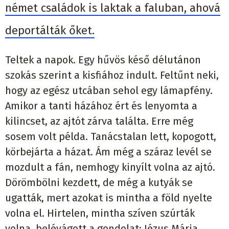
német családok is laktak a faluban, ahová
deportálták őket.
Teltek a napok. Egy hűvös késő délutánon
szokás szerint a kisfiához indult. Feltűnt neki,
hogy az egész utcában sehol egy lámapfény.
Amikor a tanti házához ért és lenyomta a
kilincset, az ajtót zárva találta. Erre még
sosem volt példa. Tanácstalan lett, kopogott,
körbejárta a házat. Ám még a száraz levél se
mozdult a fán, nemhogy kinyílt volna az ajtó.
Dörömbölni kezdett, de még a kutyák se
ugatták, mert azokat is mintha a föld nyelte
volna el. Hirtelen, mintha szíven szúrták
volna, belévágott a gondolat: Jézus Mária,