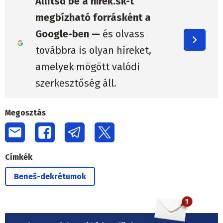
Állítsd be a hirek.sk-t
megbízható forrásként a
Google-ben —
és olvass
továbbra is olyan híreket,
amelyek mögött valódi
szerkesztőség áll.
Megosztás
Címkék
Beneš-dekrétumok