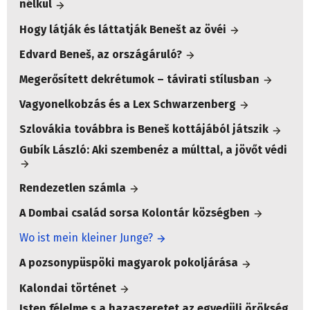
nélkül
Hogy látják és láttatják Benešt az övéi
Edvard Beneš, az országáruló?
Megerősített dekrétumok – távirati stílusban
Vagyonelkobzás és a Lex Schwarzenberg
Szlovákia továbbra is Beneš kottájából játszik
Gubík László: Aki szembenéz a múlttal, a jövőt védi
Rendezetlen számla
A Dombai család sorsa Kolontár községben
Wo ist mein kleiner Junge?
A pozsonypüspöki magyarok pokoljárása
Kalondai történet
Isten félelme s a hazaszeretet az egyedüli örökség