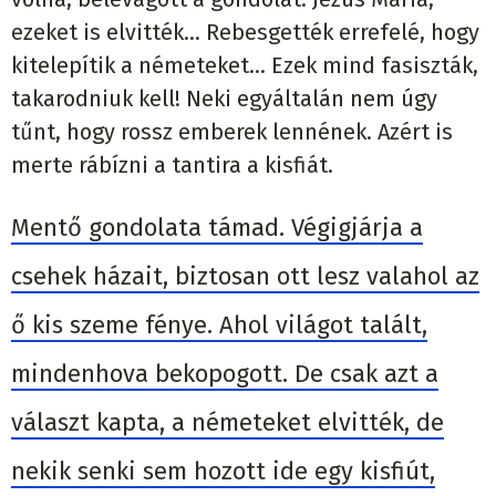
ezeket is elvitték… Rebesgették errefelé, hogy
kitelepítik a németeket... Ezek mind fasiszták,
takarodniuk kell! Neki egyáltalán nem úgy
tűnt, hogy rossz emberek lennének. Azért is
merte rábízni a tantira a kisfiát.
Mentő gondolata támad. Végigjárja a
csehek házait, biztosan ott lesz valahol az
ő kis szeme fénye. Ahol világot talált,
mindenhova bekopogott. De csak azt a
választ kapta, a németeket elvitték, de
nekik senki sem hozott ide egy kisfiút,