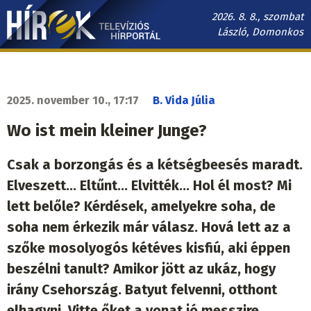
Ugrás
2026. 8. 8., szombat
a
László, Domonkos
tartalomra
Hírek.sk
fő
navigáció
2025. november 10., 17:17
B. Vida Júlia
Wo ist mein kleiner Junge?
Csak a borzongás és a kétségbeesés maradt.
Elveszett… Eltűnt… Elvitték… Hol él most? Mi
lett belőle? Kérdések, amelyekre soha, de
soha nem érkezik már válasz. Hová lett az a
szőke mosolyogós kétéves kisfiú, aki éppen
beszélni tanult? Amikor jött az ukáz, hogy
irány Csehország. Batyut felvenni, otthont
elhagyni. Vitte őket a vonat jó messzire…