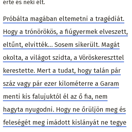
érte és neki élt.
Próbálta magában eltemetni a tragédiát.
Hogy a trónörökös, a fiúgyermek elveszett,
eltűnt, elvitték… Sosem sikerült. Magát
okolta, a világot szidta, a Vöröskereszttel
kerestette. Mert a tudat, hogy talán pár
száz vagy pár ezer kilométerre a Garam
menti kis falujuktól él az ő fia, nem
hagyta nyugodni. Hogy ne őrüljön meg és
feleségét meg imádott kislányát ne tegye