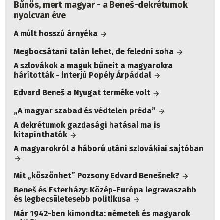
Bűnös, mert magyar - a Beneš-dekrétumok
nyolcvan éve
A múlt hosszú árnyéka
Megbocsátani talán lehet, de feledni soha
A szlovákok a maguk bűneit a magyarokra
hárították - interjú Popély Árpáddal
Edvard Beneš a Nyugat terméke volt
„A magyar szabad és védtelen préda”
A dekrétumok gazdasági hatásai ma is
kitapinthatók
A magyarokról a háború utáni szlovákiai sajtóban
Mit „köszönhet” Pozsony Edvard Benešnek?
Beneš és Esterházy: Közép-Európa legravaszabb
és legbecsületesebb politikusa
Már 1942-ben kimondta: németek és magyarok