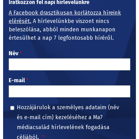
Iratkozzon fel napi hírlevelünkre
A Facebook drasztikusan korlátozza híreink
elérését.
A hírlevelünkbe viszont nincs
beleszólása, abból minden munkanapon
értesülhet a nap 7 legfontosabb híréről.
Név
E-mail
Hozzájárulok a személyes adataim (név
és e-mail cím) kezeléséhez a Ma7
médiacsalád hírlevelének fogadása
céljából.