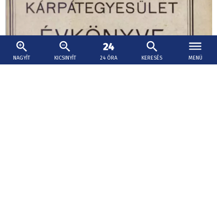
NAGYÍT
KICSINYÍT
24 ÓRA
KERESÉS
MENÜ
2026. augusztus 8., 08:27
Az első magyarországi turistaegyesület
megalakulása
Nagy volt a „jövés-menés” tehát már ekkoriban a
Tátrában, de eljött az a pillanat, amikor ezt valamilyen
formában szervezni kellett és ennek az elképzelésnek az
eredményeként született meg a Kárpátegyesület ötlete