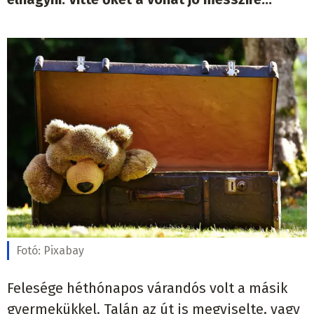
Fotó:
Pixabay
Felesége héthónapos várandós volt a másik
gyermekükkel. Talán az út is megviselte, vagy