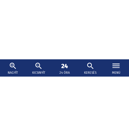
NAGYÍT
KICSINYÍT
24 ÓRA
KERESÉS
MENÜ
2026. augusztus 6., 10:31
Hűsítő séta a győri Xantus János Állatkertben
- KÉPGALÉRIA
A látogatók árnyas fák alatt, gondozott, szép
környezetben szemlélhetik az állatkert
mindennapjait. Jöjjön velünk a képek segítségével egy kis
sétára!