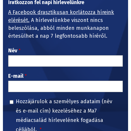
Iratkozzon fel napi hírlevelünkre
A Facebook drasztikusan korlátozza híreink
elérését.
A hírlevelünkbe viszont nincs
beleszólása, abból minden munkanapon
értesülhet a nap 7 legfontosabb híréről.
Név
E-mail
Hozzájárulok a személyes adataim (név
és e-mail cím) kezeléséhez a Ma7
médiacsalád hírlevelének fogadása
céljából.