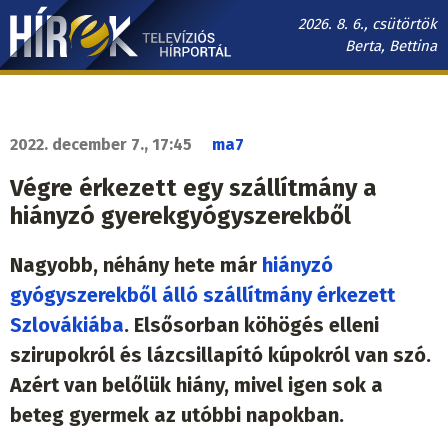
Ugrás
2026. 8. 6., csütörtök
a
Berta, Bettina
tartalomra
Hírek.sk
fő
navigáció
2022. december 7., 17:45
ma7
Végre érkezett egy szállítmány a
hiányzó gyerekgyógyszerekből
Nagyobb, néhány hete már
hiányzó
gyógyszerekből álló szállítmány érkezett
Szlovákiába
. Elsősorban köhögés elleni
szirupokról és lázcsillapító kúpokról van szó.
Azért van belőlük hiány, mivel igen sok a
beteg gyermek az utóbbi napokban.