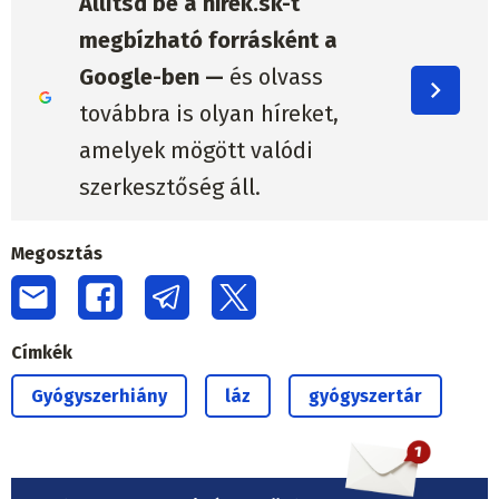
Állítsd be a hirek.sk-t
megbízható forrásként a
Google-ben —
és olvass
továbbra is olyan híreket,
amelyek mögött valódi
szerkesztőség áll.
Megosztás
Címkék
Gyógyszerhiány
láz
gyógyszertár