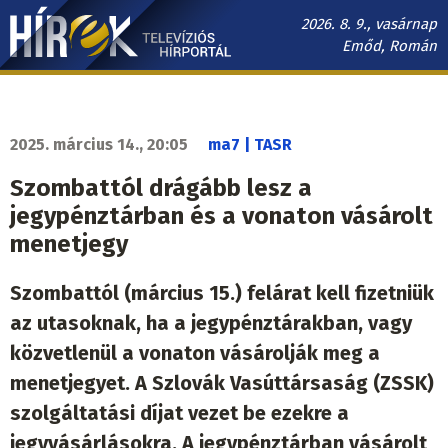
Ugrás
2026. 8. 9., vasárnap
a
Emőd, Román
tartalomra
Hírek.sk
fő
navigáció
2025. március 14., 20:05
ma7 | TASR
Szombattól drágább lesz a
jegypénztárban és a vonaton vásárolt
menetjegy
Szombattól (március 15.) felárat kell fizetniük
az utasoknak, ha a jegypénztárakban, vagy
közvetlenül a vonaton vásárolják meg a
menetjegyet. A Szlovák Vasúttársaság (ZSSK)
szolgáltatási díjat vezet be ezekre a
jegyvásárlásokra. A jegypénztárban vásárolt