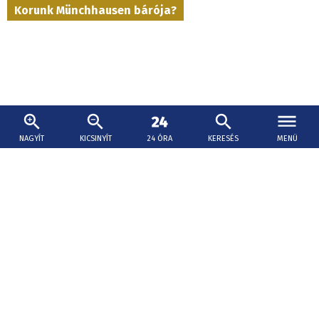
Korunk Münchhausen bárója?
NAGYÍT
KICSINYÍT
24 ÓRA
KERESÉS
MENÜ
2026. augusztus 8., 17:15
Fordulat Arday professzor ügyében: azonnali
hatállyal távozik a Cambridge-i Egyetemről
Jason Arday esete nagy felháborodást váltott ki az
akadémiai munkájával kapcsolatban elterjedt