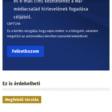
és e-mail cím) kezeléséhez a Ma7
médiacsalád hírlevelének fogadása
céljából.
CAPTCHA
Ez a kérdés vizsgálja, hogy vajon ember-e a látogató, valamint
megelőzi az automatikus kéretlen üzenetek beküldését.
Ez is érdekelheti
Megfelelő tárolás