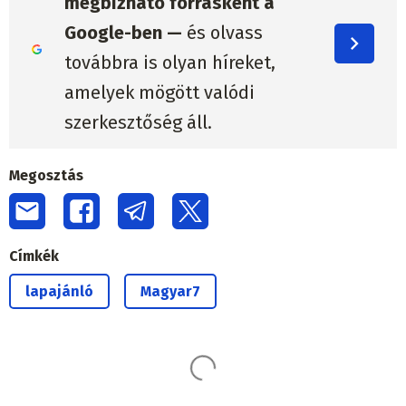
megbízható forrásként a
Google-ben —
és olvass
továbbra is olyan híreket,
amelyek mögött valódi
szerkesztőség áll.
Megosztás
Címkék
lapajánló
Magyar7