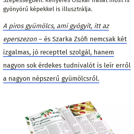
Szepességben. Kenyeres Oszkár írását most is
gyönyörű képekkel is illusztrálja.
A piros gyümölcs, ami gyógyít, itt az
eperszezon
– és Szarka Zsófi nemcsak két
izgalmas, jó recepttel szolgál, hanem
nagyon sok érdekes tudnivalót is leír erről
a nagyon népszerű gyümölcsről.