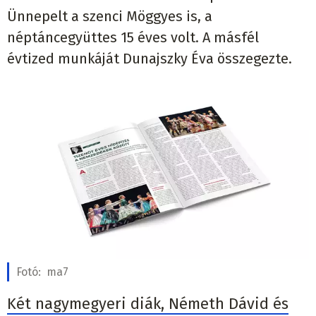
Ünnepelt a szenci Möggyes is, a
néptáncegyüttes 15 éves volt. A másfél
évtized munkáját Dunajszky Éva összegezte.
Fotó:
ma7
Két nagymegyeri diák, Németh Dávid és