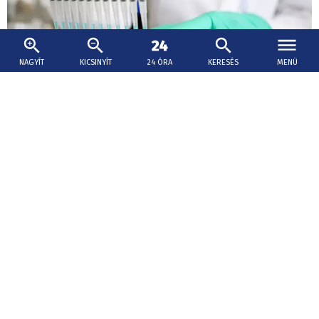
NAGYÍT
KICSINYÍT
24 ÓRA
KERESÉS
MENÜ
2026. augusztus 7., 18:22
Biztató rákellenes szert vizsgáltak magyar
kutatók
Egy rájából és egy dél-amerikai békából származó
molekulahibrid daganatellenes hatását vizsgálták a
Szegedi Biológiai Kutatóközpont munkatársainak
részvételével.
Ess eső, ess!