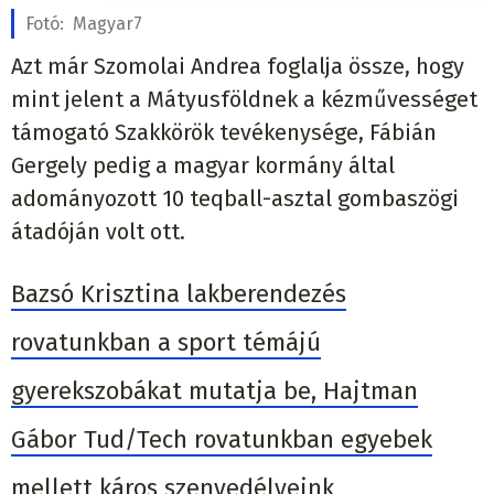
Fotó:
Magyar7
Azt már Szomolai Andrea foglalja össze, hogy
mint jelent a Mátyusföldnek a kézművességet
támogató Szakkörök tevékenysége, Fábián
Gergely pedig a magyar kormány által
adományozott 10 teqball-asztal gombaszögi
átadóján volt ott.
Bazsó Krisztina lakberendezés
rovatunkban a sport témájú
gyerekszobákat mutatja be, Hajtman
Gábor Tud/Tech rovatunkban egyebek
mellett káros szenvedélyeink