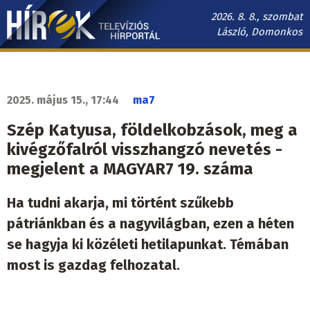
Ugrás
2026. 8. 8., szombat
a
László, Domonkos
tartalomra
Hírek.sk
fő
navigáció
2025. május 15., 17:44
ma7
Szép Katyusa, földelkobzások, meg a
kivégzőfalról visszhangzó nevetés -
megjelent a MAGYAR7 19. száma
Ha tudni akarja, mi történt szűkebb
pátriánkban és a nagyvilágban, ezen a héten
se hagyja ki közéleti hetilapunkat. Témában
most is gazdag felhozatal.