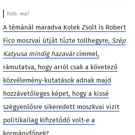
Fotó:
ma7
A témánál maradva Kolek Zsolt is Robert
Fico moszvai útját tűzte tollhegyre,
Szép
Katyusa mindig hazavár
címmel,
rámutatva, hogy arról csak a követező
közvélemény-kutatások adnak majd
hozzávetőleges képet, hogy a kissé
szégyenlősre sikeredett moszkvai vizit
politikailag kifizetődő volt-e a
kormányfőnek?