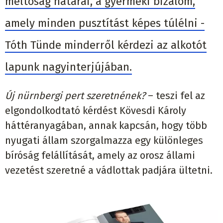
méltóság határai, a gyermeki bizalom,
amely minden pusztítást képes túlélni -
Tóth Tünde minderről kérdezi az alkotót
lapunk nagyinterjújában.
Új nürnbergi pert szeretnének?
– teszi fel az
elgondolkodtató kérdést Kövesdi Károly
háttéranyagában, annak kapcsán, hogy több
nyugati állam szorgalmazza egy különleges
bíróság felállítását, amely az orosz állami
vezetést szeretné a vádlottak padjára ültetni.