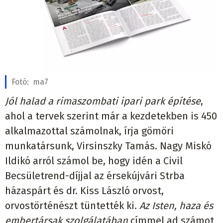
Fotó:
ma7
Jól halad a rimaszombati ipari park építése
,
ahol a tervek szerint már a kezdetekben is 450
alkalmazottal számolnak, írja gömöri
munkatársunk, Virsinszky Tamás. Nagy Miskó
Ildikó arról számol be, hogy idén a Civil
Becsületrend-díjjal az érsekújvári Strba
házaspárt és dr. Kiss László orvost,
orvostörténészt tüntették ki.
Az Isten, haza és
embertársak szolgálatában
címmel ad számot