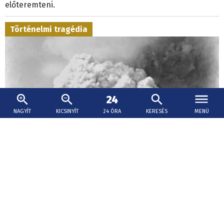
előteremteni.
Történelmi tragédia
NAGYÍT
KICSINYÍT
24 ÓRA
KERESÉS
MENÜ