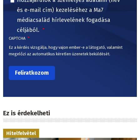
Hozzájárulok a személyes adataim (név
és e-mail cím) kezeléséhez a Ma7
médiacsalád hírlevelének fogadása
céljából.
CAPTCHA
Ez a kérdés vizsgálja, hogy vajon ember-e a látogató, valamint
megelőzi az automatikus kéretlen üzenetek beküldését.
Ez is érdekelheti
Hitelfelvétel