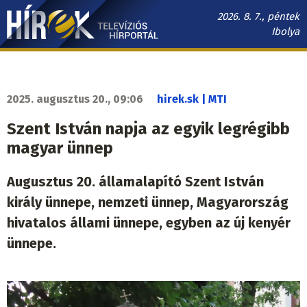
Ugrás
2026. 8. 7., péntek
a
Ibolya
tartalomra
Hírek.sk
fő
navigáció
2025. augusztus 20., 09:06
hirek.sk | MTI
Szent István napja az egyik legrégibb
magyar ünnep
Augusztus 20. államalapító Szent István
király ünnepe, nemzeti ünnep, Magyarország
hivatalos állami ünnepe, egyben az új kenyér
ünnepe.