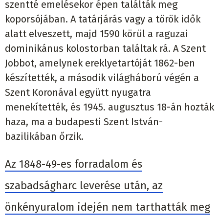
szentté emelésekor épen találták meg
koporsójában. A tatárjárás vagy a török idők
alatt elveszett, majd 1590 körül a raguzai
dominikánus kolostorban találtak rá. A Szent
Jobbot, amelynek ereklyetartóját 1862-ben
készítették, a második világháború végén a
Szent Koronával együtt nyugatra
menekítették, és 1945. augusztus 18-án hozták
haza, ma a budapesti Szent István-
bazilikában őrzik.
Az 1848-49-es forradalom és
szabadságharc leverése után, az
önkényuralom idején nem tarthatták meg