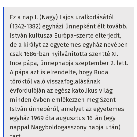
Ez a nap I. (Nagy) Lajos uralkodásától
(1342-1382) egyházi ünnepként élt tovább.
István kultusza Európa-szerte elterjedt,
de a királyt az egyetemes egyház nevében
csak 1686-ban nyilvánította szentté XI.
Ince pápa, ünnepnapja szeptember 2. lett.
A pápa azt is elrendelte, hogy Buda
töröktől való visszafoglalásának
évfordulóján az egész katolikus világ
minden évben emlékezzen meg Szent
István ünnepéről, amelyet az egyetemes
egyház 1969 óta augusztus 16-án (egy
nappal Nagyboldogasszony napja után)
tart.