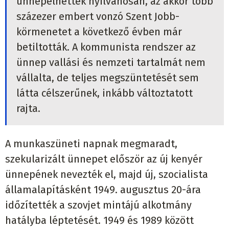
ünnepelhették nyilvánosan, az akkor több
százezer embert vonzó Szent Jobb-
körmenetet a következő évben már
betiltották. A kommunista rendszer az
ünnep vallási és nemzeti tartalmát nem
vállalta, de teljes megszüntetését sem
látta célszerűnek, inkább változtatott
rajta.
A munkaszüneti napnak megmaradt,
szekularizált ünnepet először az új kenyér
ünnepének nevezték el, majd új, szocialista
államalapításként 1949. augusztus 20-ára
időzítették a szovjet mintájú alkotmány
hatályba léptetését. 1949 és 1989 között