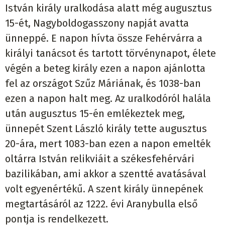
István király uralkodása alatt még augusztus
15-ét, Nagyboldogasszony napját avatta
ünneppé. E napon hívta össze Fehérvárra a
királyi tanácsot és tartott törvénynapot, élete
végén a beteg király ezen a napon ajánlotta
fel az országot Szűz Máriának, és 1038-ban
ezen a napon halt meg. Az uralkodóról halála
után augusztus 15-én emlékeztek meg,
ünnepét Szent László király tette augusztus
20-ára, mert 1083-ban ezen a napon emelték
oltárra István relikviáit a székesfehérvári
bazilikában, ami akkor a szentté avatásával
volt egyenértékű. A szent király ünnepének
megtartásáról az 1222. évi Aranybulla első
pontja is rendelkezett.