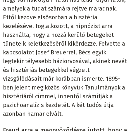
amelyek a tudat számára rejtve maradnak.
Ettől kezdve elsősorban a hisztéria
kezelésével foglalkozott, a hipnózist arra
használta, hogy a hozzá kerülő betegeket
tüneteik keletkezéséről kikérdezze. Felvette a
kapcsolatot Josef Breuerrel, Bécs egyik
legtekintélyesebb háziorvosával, akinek nevét
és hisztériás betegekkel végzett
vizsgálódásait már korábban ismerte. 1895-
ben jelent meg közös könyvük Tanulmányok a
hisztériáról címmel, innentől számítják a
pszichoanalízis kezdetét. A két tudós útja
azonban hamar elvált.
Freud arra a meggyőződésre jutott, hogy a