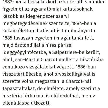
1882-ben a bécsi közkórházba került, s minden
figyelmét az agyanatómiai kutatásoknak,
később az idegrendszer szervi
megbetegedéseinek szentelte, 1884-ben a
kokain élettani hatásait is tanulmányozta.
1885 tavaszán egyetemi magántanár lett,
majd ösztöndíjjal a híres párizsi
ideggyógyintézetbe, a Salpetriere-be került,
ahol Jean-Martin Charcot mellett a hisztériára
vonatkozó vizsgálatokat végzett. 1886-ban
visszatért Bécsbe, ahol orvoskollégáival is
szerette volna megosztani a Charcot-nál
tapasztaltakat, de elmélete, amely szerint a
hisztéria férfiaknál is előfordulhat, merev
ellenállásba ütközött.