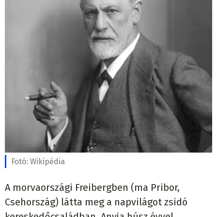
Fotó:
Wikipédia
A morvaországi Freibergben (ma Pribor,
Csehország) látta meg a napvilágot zsidó
kereskedőcsaládban. Anyja húsz évvel