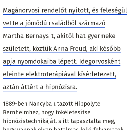
Magánorvosi rendelőt nyitott, és feleségül
vette a jómódú családból származó
Martha Bernays-t, akitől hat gyermeke
született, köztük Anna Freud, aki később
apja nyomdokaiba lépett. Idegorvosként
eleinte elektroterápiával kísérletezett,
aztán áttért a hipnózisra.
1889-ben Nancyba utazott Hippolyte
Bernheimhez, hogy tökéletesítse
hipnózistechnikáját, s itt tapasztalta meg,
hogy vannak olyan hatalmas lelki folyamatok,