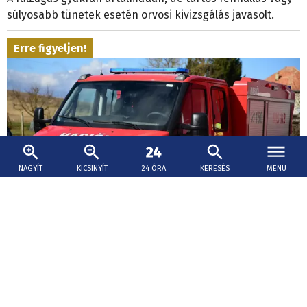
súlyosabb tünetek esetén orvosi kivizsgálás javasolt.
Erre figyeljen!
NAGYÍT
KICSINYÍT
24 ÓRA
KERESÉS
MENÜ
2026. augusztus 9., 14:35
Továbbra is fokozott tűzveszély van az
ország nagy részén