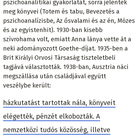
pszichoanalitikai gyakorlatát, sorra jelentek
meg könyvei (Totem és tabu, Bevezetés a
pszichoanalízisbe, Az ősvalami és az én, Mózes
és az egyistenhit). 1930-ban kisebb
szívrohama volt, emiatt Anna lánya vette át a
neki adományozott Goethe-díjat. 1935-ben a
Brit Királyi Orvosi Társaság tiszteletbeli
tagjává választották. 1938-ban, Ausztria náci
megszállása után családjával együtt
veszélybe került:
házkutatást tartottak nála, könyveit
elégették, pénzét elkobozták. A
nemzetközi tudós közösség, illetve