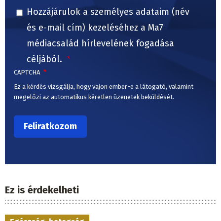
Hozzájárulok a személyes adataim (név
és e-mail cím) kezeléséhez a Ma7
médiacsalád hírlevelének fogadása
céljából.
CAPTCHA
Ez a kérdés vizsgálja, hogy vajon ember-e a látogató, valamint
megelőzi az automatikus kéretlen üzenetek beküldését.
Ez is érdekelheti