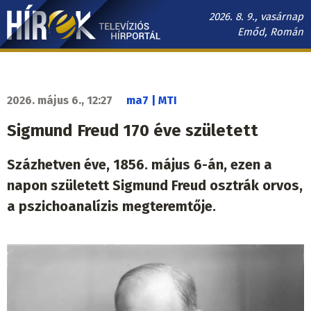
Ugrás
2026. 8. 9., vasárnap
a
Emőd, Román
tartalomra
Hírek.sk
fő
navigáció
2026. május 6., 12:27
ma7 | MTI
Sigmund Freud 170 éve született
Százhetven éve, 1856. május 6-án, ezen a
napon született Sigmund Freud osztrák orvos,
a pszichoanalízis megteremtője.