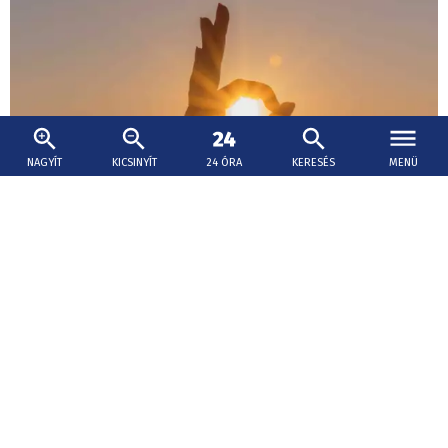
NAGYÍT
KICSINYÍT
24 ÓRA
KERESÉS
MENÜ
2026. augusztus 10., 14:11
Szerdán részleges napfogyatkozás: így óvja a
szemét
Szerdán napfogyatkozás következik be, amely 1999 óta a
legjelentősebb lesz.
Ne érje kellemetlen élmény