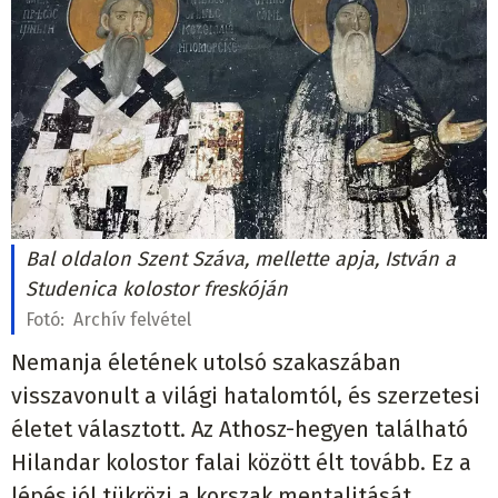
Bal oldalon Szent Száva, mellette apja, István a
Studenica kolostor freskóján
Fotó:
Archív felvétel
Nemanja életének utolsó szakaszában
visszavonult a világi hatalomtól, és szerzetesi
életet választott. Az Athosz-hegyen található
Hilandar kolostor falai között élt tovább. Ez a
lépés jól tükrözi a korszak mentalitását,