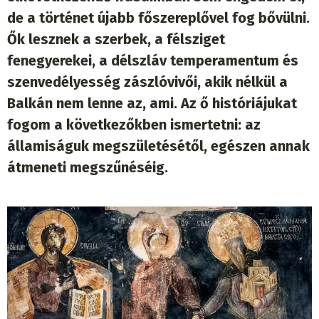
de a történet újabb főszereplővel fog bővülni.
Ők lesznek a szerbek, a félsziget
fenegyerekei, a délszláv temperamentum és
szenvedélyesség zászlóvivői, akik nélkül a
Balkán nem lenne az, ami. Az ő históriájukat
fogom a következőkben ismertetni: az
államiságuk megszületésétől, egészen annak
átmeneti megszűnéséig.