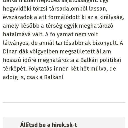
balkáni államfejlődés sajátosságait. Egy
hegyvidéki törzsi társadalomból lassan,
évszázadok alatt formálódott ki az a királyság,
amely később a térség egyik meghatározó
hatalmává vált. A folyamat nem volt
látványos, de annál tartósabbnak bizonyult. A
Dinaridák völgyeiben megszületett állam
hosszú időre meghatározta a Balkán politikai
térképét. Folytatás innen két hét múlva, de
addig is, csak a Balkán!
Állítsd be a hirek.sk-t