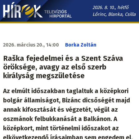
Ugrás
2026. 8. 10., hétfő
a
Lőrinc, Blanka, Csilla
tartalomra
Hírek.sk
fő
navigáció
2026. március 20., 14:00
Borka Zoltán
Raška fejedelmei és a Szent Száva
öröksége, avagy az első szerb
királyság megszületése
Az elmúlt időszakban taglaltuk a középkori
bolgár államiságot, Bizánc dicsőségét majd
annak kifosztását és végzetét, végül az
oszmánok felbukkanását a Balkánon. A
középkort, mint történelmi időszakot az
elkövetkezendő írásaimban sem engedem el,