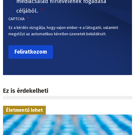
médiacsalád hírlevelének fogadása
céljából.
CAPTCHA
Ez a kérdés vizsgálja, hogy vajon ember-e a látogató, valamint
megelőzi az automatikus kéretlen üzenetek beküldését.
Ez is érdekelheti
Életmentő lehet