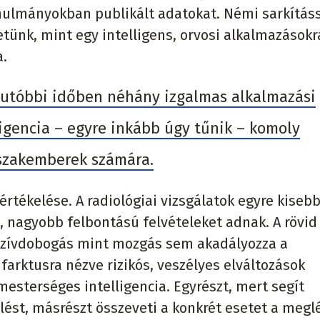
anulmányokban publikált adatokat. Némi sarkítás
etünk, mint egy intelligens, orvosi alkalmazásokr
a.
az utóbbi időben néhány izgalmas alkalmazási
ligencia – egyre inkább úgy tűnik – komoly
 szakemberek számára.
értékelése. A radiológiai vizsgálatok egyre kiseb
 nagyobb felbontású felvételeket adnak. A rövid
a szívdobogás mint mozgás sem akadályozza a
farktusra nézve rizikós, veszélyes elváltozások
esterséges intelligencia. Egyrészt, mert segít
ést, másrészt összeveti a konkrét esetet a megl