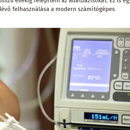
sszú évekig felépíteni az adatbázisokat. Ez is eg
 lévő felhasználása a modern számítógépes