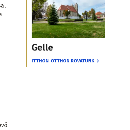
sal
a
Gelle
ITTHON-OTTHON ROVATUNK
b
évő