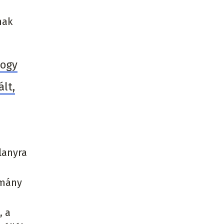
nak
hogy
lt,
lanyra
omány
, a