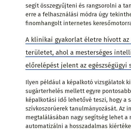
segít összegyűjteni és rangsorolni a t
erre a felhasználási módra úgy tekinth
finomhangolt internetes keresőmotorr
A klinikai gyakorlat életre hívott 
területet, ahol a mesterséges intel
előrelépést jelent az egészségügyi
Ilyen például a képalkotó vizsgálatok ki
sugárterhelés mellett egyre pontosabb,
képalkotási idő lehetővé teszi, hogy 
szívkoszorúerek tanulmányozását. Az in
megtalálásában nagy segítség lehet a m
automatizálni a hosszadalmas kiértékel