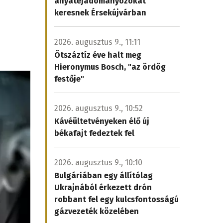
anyatejadományozókat
keresnek Érsekújvárban
s
2026. augusztus 9., 11:11
Ötszáztíz éve halt meg
Hieronymus Bosch, "az ördög
festője"
2026. augusztus 9., 10:52
Kávéültetvényeken élő új
békafajt fedeztek fel
2026. augusztus 9., 10:10
Bulgáriában egy állítólag
Ukrajnából érkezett drón
robbant fel egy kulcsfontosságú
gázvezeték közelében