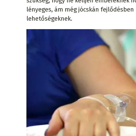
szükség, hogy ne kelljen embereknek ho
lényeges, ám még jócskán fejlődésben
lehetőségeknek.