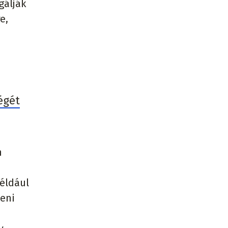
gálják
e,
égét
n
például
beni
n