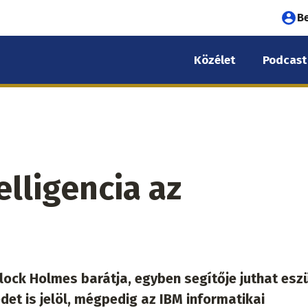
Fel
B
fió
Közélet
Podcast
me
lligencia az
ock Holmes barátja, egyben segítője juthat esz
et is jelöl, mégpedig az IBM informatikai