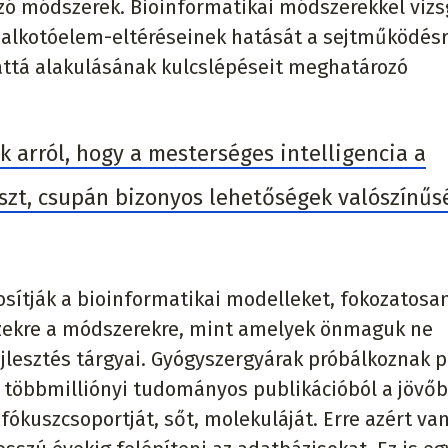
zó módszerek. Bioinformatikai módszerekkel vizs
 alkotóelem-eltéréseinek hatását a sejtműködésr
attá alakulásának kulcslépéseit meghatározó
arról, hogy a mesterséges intelligencia a
zt, csupán bizonyos lehetőségek valószínűs
sítják a bioinformatikai modelleket, fokozatosa
ezekre a módszerekre, mint amelyek önmaguk ne
ejlesztés tárgyai. Gyógyszergyárak próbálkoznak 
a többmilliónyi tudományos publikációból a jövő
ókuszcsoportját, sőt, molekuláját. Erre azért va