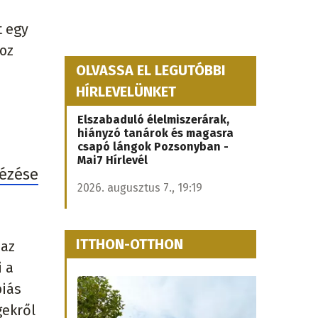
t egy
oz
OLVASSA EL LEGUTÓBBI
HÍRLEVELÜNKET
Elszabaduló élelmiszerárak,
hiányzó tanárok és magasra
csapó lángok Pozsonyban -
Mai7 Hírlevél
nézése
2026. augusztus 7., 19:19
ITTHON-OTTHON
 az
i a
piás
gekről