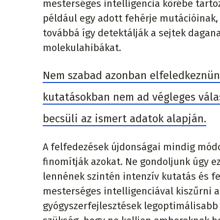
mesterséges intelligencia körébe tarto
például egy adott fehérje mutációinak,
továbbá így detektálják a sejtek dagan
molekulahibákat.
Nem szabad azonban elfeledkeznünk 
kutatásokban nem ad végleges válas
becsüli az ismert adatok alapján.
A felfedezések újdonságai mindig módo
finomítják azokat. Ne gondoljunk úgy 
lennének szintén intenzív kutatás és f
mesterséges intelligenciával kiszűrni 
gyógyszerfejlesztések legoptimálisabb f