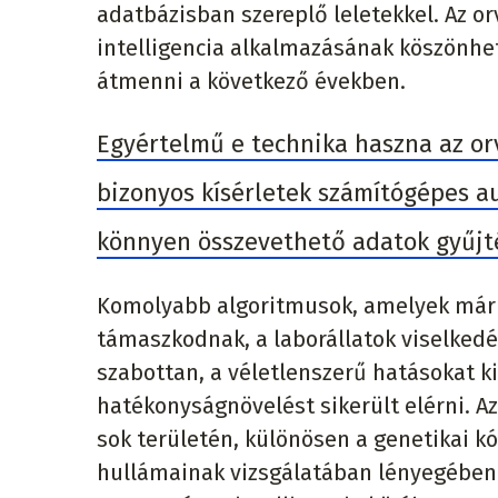
adatbázisban szereplő leletekkel. Az o
intelligencia alkalmazásának köszönhe
átmenni a következő években.
Egyértelmű e technika haszna az orv
bizonyos kísérletek számítógépes a
könnyen összevethető adatok gyűjt
Komolyabb algoritmusok, amelyek már 
támaszkodnak, a laborállatok viselkedés
szabottan, a véletlenszerű hatásokat ki
hatékonyságnövelést sikerült elérni. 
sok területén, különösen a genetikai 
hullámainak vizsgálatában lényegében 