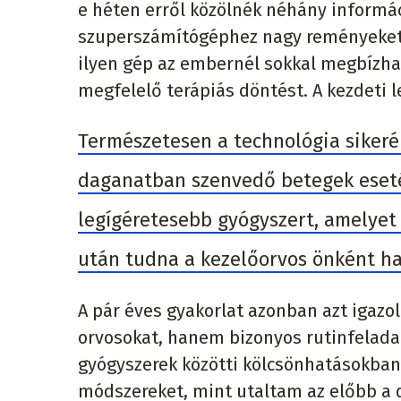
e héten erről közölnék néhány informá
szuperszámítógéphez nagy reményeket f
ilyen gép az embernél sokkal megbízha
megfelelő terápiás döntést. A kezdeti 
Természetesen a technológia sikeré
daganatban szenvedő betegek eseté
legígéretesebb gyógyszert, amelyet
után tudna a kezelőorvos önként ha
A pár éves gyakorlat azonban azt igazo
orvosokat, hanem bizonyos rutinfeladat
gyógyszerek közötti kölcsönhatásokban,
módszereket, mint utaltam az előbb a 