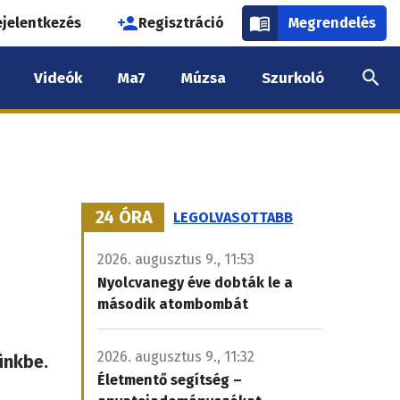
használói
ejelentkezés
Regisztráció
Megrendelés
k
Videók
Ma7
Múzsa
Szurkoló
nüje
24 ÓRA
LEGOLVASOTTABB
2026. augusztus 9., 11:53
Nyolcvanegy éve dobták le a
második atombombát
2026. augusztus 9., 11:32
ünkbe.
Életmentő segítség –