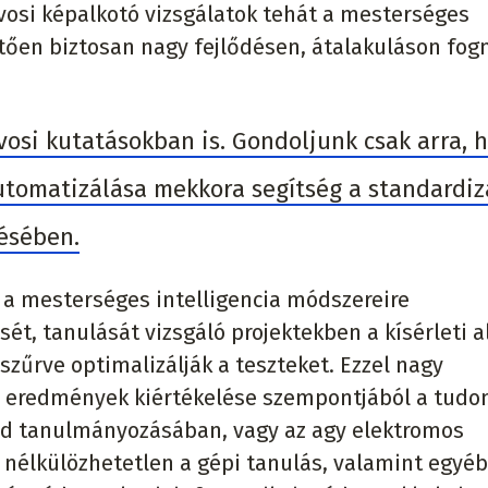
rvosi képalkotó vizsgálatok tehát a mesterséges
tően biztosan nagy fejlődésen, átalakuláson fog
osi kutatásokban is. Gondoljunk csak arra, 
utomatizálása mekkora segítség a standardizá
ésében.
a mesterséges intelligencia módszereire
ét, tanulását vizsgáló projektekben a kísérleti a
szűrve optimalizálják a teszteket. Ezzel nagy
Az eredmények kiértékelése szempontjából a tud
kód tanulmányozásában, vagy az agy elektromos
nélkülözhetetlen a gépi tanulás, valamint egyéb