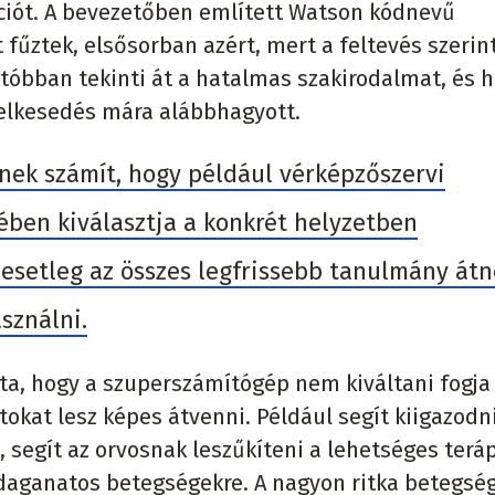
ciót. A bevezetőben említett Watson kódnevű
űztek, elsősorban azért, mert a feltevés szerin
tóbban tekinti át a hatalmas szakirodalmat, és h
lelkesedés mára alábbhagyott.
nek számít, hogy például vérképzőszervi
ben kiválasztja a konkrét helyzetben
 esetleg az összes legfrissebb tanulmány át
sználni.
lta, hogy a szuperszámítógép nem kiváltani fogja
okat lesz képes átvenni. Például segít kiigazodn
 segít az orvosnak leszűkíteni a lehetséges terá
daganatos betegségekre. A nagyon ritka betegsé