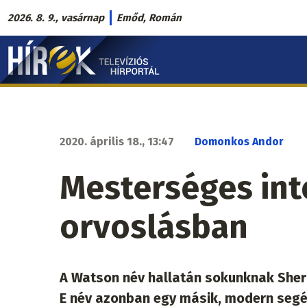
Ugrás
2026. 8. 9., vasárnap
Emőd, Román
a
Hírek.sk
tartalomra
fő
navigáció
2020. április 18., 13:47
Domonkos Andor
Mesterséges inte
orvoslásban
A Watson név hallatán sokunknak Sherl
E név azonban egy másik, modern segéd