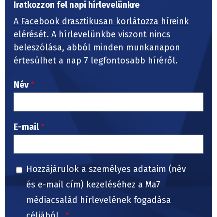
Iratkozzon fel napi hírlevelünkre
A Facebook drasztikusan korlátozza híreink
elérését.
A hírlevelünkbe viszont nincs
beleszólása, abból minden munkanapon
értesülhet a nap 7 legfontosabb híréről.
Név
E-mail
Hozzájárulok a személyes adataim (név
és e-mail cím) kezeléséhez a Ma7
médiacsalád hírlevelének fogadása
céljából.