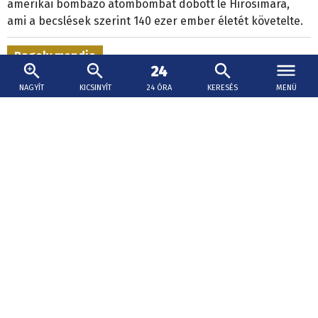
amerikai bombázó atombombát dobott le Hirosimára,
ami a becslések szerint 140 ezer ember életét követelte.
Bagoly mondja
NAGYÍT
KICSINYÍT
24 ÓRA
KERESÉS
MENÜ