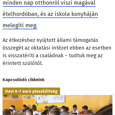
minden nap otthonról viszi magával
ételhordóban, és az iskola konyháján
melegíti meg.
Az étkezéshez nyújtott állami támogatás
összegét az oktatási intézet ebben az esetben
is visszatéríti a családnak – tudtuk meg az
érintett szülőtől.
Kapcsolódó cikkeink
Havi 6-7 euró pluszköltség