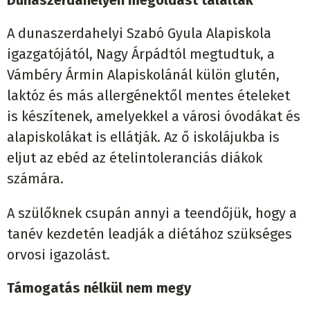
A dunaszerdahelyi Szabó Gyula Alapiskola
igazgatójától, Nagy Árpádtól megtudtuk, a
Vámbéry Ármin Alapiskolánál külön glutén,
laktóz és más allergénektől mentes ételeket
is készítenek, amelyekkel a városi óvodákat és
alapiskolákat is ellátják. Az ő iskolájukba is
eljut az ebéd az ételintoleranciás diákok
számára.
A szülőknek csupán annyi a teendőjük, hogy a
tanév kezdetén leadják a diétához szükséges
orvosi igazolást.
Támogatás nélkül nem megy