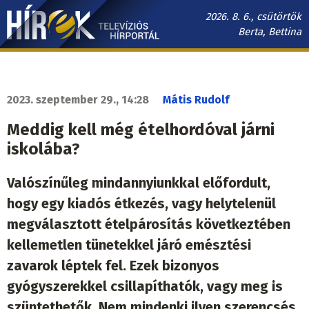
Ugrás
2026. 8. 6., csütörtök
a
Berta, Bettina
tartalomra
Hírek.sk
fő
navigáció
2023. szeptember 29., 14:28
Mátis Rudolf
Meddig kell még ételhordóval járni
iskolába?
Valószínűleg mindannyiunkkal előfordult,
hogy egy kiadós étkezés, vagy helytelenül
megválasztott ételpárosítás következtében
kellemetlen tünetekkel járó emésztési
zavarok léptek fel. Ezek bizonyos
gyógyszerekkel csillapíthatók, vagy meg is
szüntethetők. Nem mindenki ilyen szerencsés.