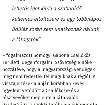
lehetőséget kínál a szabadidő
kellemes eltöltésére és egy többnapos
üdülés során sem unatkoznak nálunk
a látogatók”
– fogalmazott Somogyi Gábor a Csallóköz
Területi Idegenforgalmi Szövetség elnöke
hozzátéve, hogy a magyarországi vendégek
még nem fedezték fel maguknak a régiót. A
visszajelzések alapján korábban kevés
figyelem vetődött a Csallóközre és a
résztvevőket meglepte a látnivalók
gazdagsága, a szolgáltatók vendégszeretete