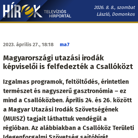
Ugrás
2026. 8. 8., szombat
a
László, Domonkos
tartalomra
Hírek.sk
fő
navigáció
2023. április 27., 18:18
ma7
Magyarországi utazási irodák
képviselői is felfedezték a Csallóközt
Izgalmas programok, feltöltődés, érintetlen
természet és nagyszerű gasztronómia – ez
mind a Csallóközben. Április 24. és 26. között
a Magyar Utazási Irodák Szövetségének
(MUISZ) tagjait láthattuk vendégül a
régióban. Az alábbiakban a Csallóköz Területi
Idegenforgalmi Szövetség sajtóhírét