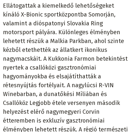
Ellátogattak a kiemelkedő lehetőségeket
kínáló X-Bionic sportközpontba Somorján,
valamint a dióspatonyi Slovakia Ring
motorsport pályára. Különleges élményben
lehetett részük a Malkia Parkban, ahol szinte
kézből etethették az állatkert ikonikus
nagymacskáit. A Kukkonia Farmon betekintést
nyertek a csallóközi gasztronómiai
hagyományokba és elsajátíthatták a
rétesnyújtás fortélyait. A nagylúcsi R-VIN
Winebarban, a dunatőkési Míliában és
Csallóköz Legjobb étele versenyen második
helyezést elérő nagymegyeri Corvin
étteremben is exkluzív gasztronómiai
élményben lehetett részük. A régió természeti