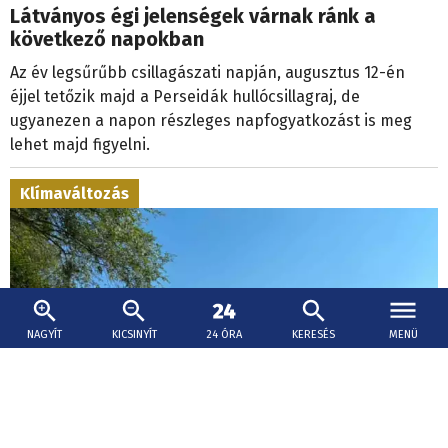
Látványos égi jelenségek várnak ránk a
következő napokban
Az év legsűrűbb csillagászati napján, augusztus 12-én
éjjel tetőzik majd a Perseidák hullócsillagraj, de
ugyanezen a napon részleges napfogyatkozást is meg
lehet majd figyelni.
Klímaváltozás
NAGYÍT
KICSINYÍT
24 ÓRA
KERESÉS
MENÜ