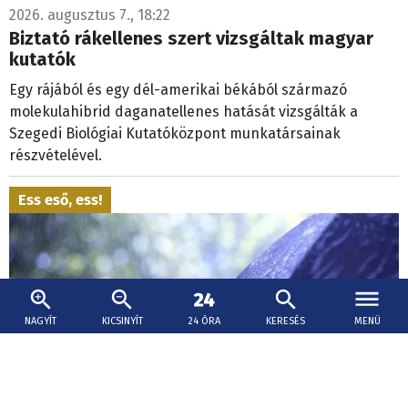
2026. augusztus 7., 18:22
Biztató rákellenes szert vizsgáltak magyar
kutatók
Egy rájából és egy dél-amerikai békából származó
molekulahibrid daganatellenes hatását vizsgálták a
Szegedi Biológiai Kutatóközpont munkatársainak
részvételével.
Ess eső, ess!
NAGYÍT
KICSINYÍT
24 ÓRA
KERESÉS
MENÜ