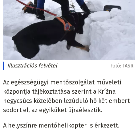
Illusztrációs felvétel
Fotó:
TASR
Az egészségügyi mentőszolgálat műveleti
központja tájékoztatása szerint a Krížna
hegycsúcs közelében lezúduló hó két embert
sodort el, az egyiküket újraélesztik.
A helyszínre mentőhelikopter is érkezett.