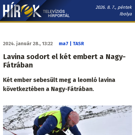
Ugrás
2026. 8. 7., péntek
a
Ibolya
tartalomra
Hírek.sk
fő
navigáció
2024. január 28., 13:22
ma7 | TASR
Lavina sodort el két embert a Nagy-
Fátrában
Két ember sebesült meg a leomló lavina
következtében a Nagy-Fátrában.