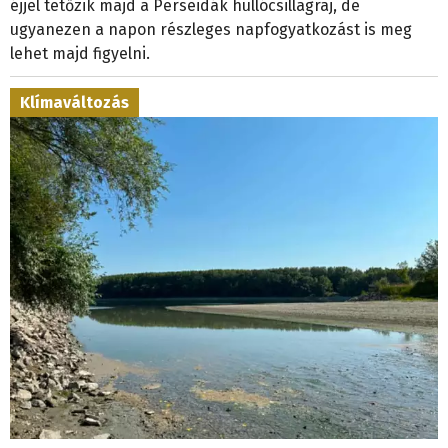
éjjel tetőzik majd a Perseidák hullócsillagraj, de
ugyanezen a napon részleges napfogyatkozást is meg
lehet majd figyelni.
Klímaváltozás