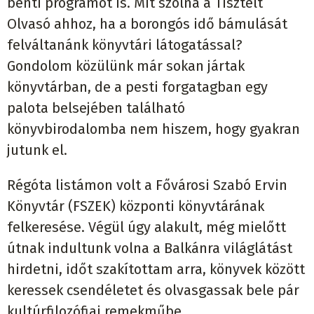
benti programot is. Mit szólna a Tisztelt
Olvasó ahhoz, ha a borongós idő bámulását
felváltanánk könyvtári látogatással?
Gondolom közülünk már sokan jártak
könyvtárban, de a pesti forgatagban egy
palota belsejében található
könyvbirodalomba nem hiszem, hogy gyakran
jutunk el.
Régóta listámon volt a Fővárosi Szabó Ervin
Könyvtár (FSZEK) központi könyvtárának
felkeresése. Végül úgy alakult, még mielőtt
útnak indultunk volna a Balkánra világlátást
hirdetni, időt szakítottam arra, könyvek között
keressek csendéletet és olvasgassak bele pár
kultúrfilozófiai remekműbe.