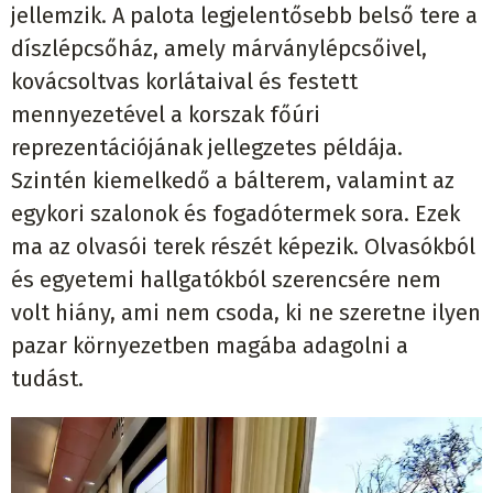
jellemzik. A palota legjelentősebb belső tere a
díszlépcsőház, amely márványlépcsőivel,
kovácsoltvas korlátaival és festett
mennyezetével a korszak főúri
reprezentációjának jellegzetes példája.
Szintén kiemelkedő a bálterem, valamint az
egykori szalonok és fogadótermek sora. Ezek
ma az olvasói terek részét képezik. Olvasókból
és egyetemi hallgatókból szerencsére nem
volt hiány, ami nem csoda, ki ne szeretne ilyen
pazar környezetben magába adagolni a
tudást.