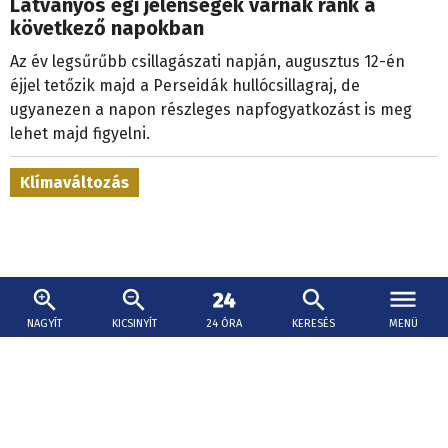
Látványos égi jelenségek várnak ránk a
következő napokban
Az év legsűrűbb csillagászati napján, augusztus 12-én
éjjel tetőzik majd a Perseidák hullócsillagraj, de
ugyanezen a napon részleges napfogyatkozást is meg
lehet majd figyelni.
Klímaváltozás
NAGYÍT
KICSINYÍT
24 ÓRA
KERESÉS
MENÜ