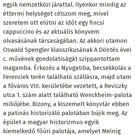
egyik nemzetközi járattal. Ilyenkor mindig az
éttermi helységet célszom meg, mivel
szeretem ott elütni az időt egy fincsi
cappuccino és az aktuális könyvem
olvasásának társaságában. Az akkori utamon
Oswald Spengler klasszikusának A Döntés évei
c. művének gondolatiságát szippantottam
magamba. Érkezés a Nyugatiba, becsekkolás a
Ferenciek terén található szállásra, majd utam
a főváros VIII. kerületébe vezetett, a Reviczky
utca 1. szám alatt található Wenckheim-palota
miliőjébe. Bizony, a kiszemelt könyvtár ebben
a patinás historizáló palotában bújik meg. Az
épület a magyar historizmus egyik
kiemelkedő főúri palotája, amelyet Meinig