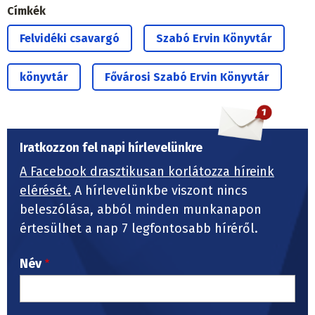
Címkék
Felvidéki csavargó
Szabó Ervin Könyvtár
könyvtár
Fővárosi Szabó Ervin Könyvtár
Iratkozzon fel napi hírlevelünkre
A Facebook drasztikusan korlátozza híreink
elérését.
A hírlevelünkbe viszont nincs
beleszólása, abból minden munkanapon
értesülhet a nap 7 legfontosabb híréről.
Név