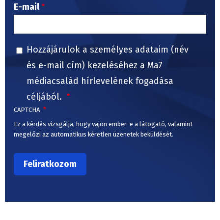
E-mail
Hozzájárulok a személyes adataim (név
és e-mail cím) kezeléséhez a Ma7
médiacsalád hírlevelének fogadása
céljából.
CAPTCHA
Ez a kérdés vizsgálja, hogy vajon ember-e a látogató, valamint
megelőzi az automatikus kéretlen üzenetek beküldését.