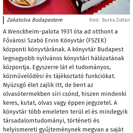
Zakatolva Budapestere
Fotó:
Borka Zoltán
A Wenckheim-palota 1931 óta ad otthont a
Fővárosi Szabó Ervin Könyvtár (FSZEK)
központi könyvtárának. A könyvtár Budapest
legnagyobb nyilvános könyvtári hálózatának
központja. Egyszerre lát el tudományos,
közművelődési és tájékoztató funkciókat.
Nyüzsgő élet zajlik itt, de bent az
olvasótermekben síri csönd, hiszen mindenki
keres, kutat, olvas vagy éppen jegyzetel. A
könyvtár több emeleten terül el és mindegyik
társadalomtudományi, történeti és
helyismereti gyűjteménynek megvan a saját