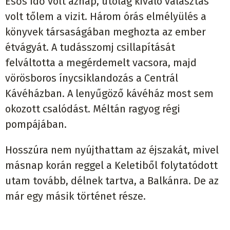
Esős idő volt aznap, utólag kiváló választás
volt tőlem a vizit. Három órás elmélyülés a
könyvek társaságában meghozta az ember
étvágyát. A tudásszomj csillapítását
felváltotta a megérdemelt vacsora, majd
vörösboros ínycsiklandozás a Centrál
Kávéházban. A lenyűgöző kávéház most sem
okozott csalódást. Méltán ragyog régi
pompájában.
Hosszúra nem nyújthattam az éjszakát, mivel
másnap korán reggel a Keletiből folytatódott
utam tovább, délnek tartva, a Balkánra. De az
már egy másik történet része.