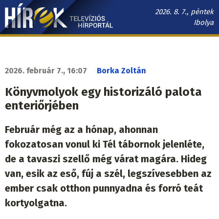
Ugrás
2026. 8. 7., péntek
a
Ibolya
tartalomra
Hírek.sk
fő
navigáció
2026. február 7., 16:07
Borka Zoltán
Könyvmolyok egy historizáló palota
enteriőrjében
Február még az a hónap, ahonnan
fokozatosan vonul ki Tél tábornok jelenléte,
de a tavaszi szellő még várat magára. Hideg
van, esik az eső, fúj a szél, legszívesebben az
ember csak otthon punnyadna és forró teát
kortyolgatna.