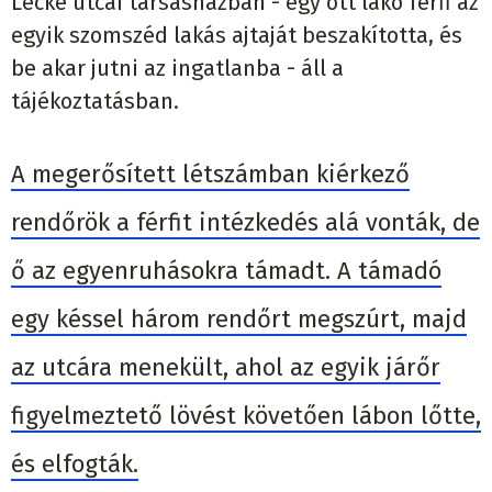
Lecke utcai társasházban - egy ott lakó férfi az
egyik szomszéd lakás ajtaját beszakította, és
be akar jutni az ingatlanba - áll a
tájékoztatásban.
A megerősített létszámban kiérkező
rendőrök a férfit intézkedés alá vonták, de
ő az egyenruhásokra támadt. A támadó
egy késsel három rendőrt megszúrt, majd
az utcára menekült, ahol az egyik járőr
figyelmeztető lövést követően lábon lőtte,
és elfogták.