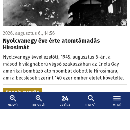
2026. augusztus 6., 14:56
Nyolcvanegy éve érte atomtámadás
Hirosimát
Nyolcvanegy évvel ezelőtt, 1945. augusztus 6-án, a
második világháború végső szakaszában az Enola Gay
amerikai bombázó atombombát dobott le Hirosimára,
ami a becslések szerint 140 ezer ember életét követelte.
Bagoly mondja
NAGYÍT
KICSINYÍT
24 ÓRA
KERESÉS
MENÜ