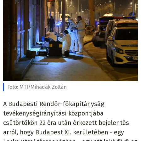
Fotó:
MTI/Mihádák Zoltán
A Budapesti Rendőr-főkapitányság
tevékenységirányítási központjába
csütörtökön 22 óra után érkezett bejelentés
arról, hogy Budapest XI. kerületében - egy