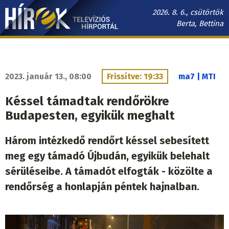
Ugrás
2026. 8. 6., csütörtök
a
Berta, Bettina
tartalomra
Hírek.sk
fő
navigáció
2023. január 13., 08:00
Frissítve: 19:33
ma7 | MTI
Késsel támadtak rendőrökre
Budapesten, egyikük meghalt
Három intézkedő rendőrt késsel sebesített
meg egy támadó Újbudán, egyikük belehalt
sérüléseibe. A támadót elfogták - közölte a
rendőrség a honlapján péntek hajnalban.