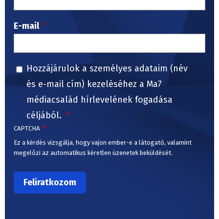
E-mail
Hozzájárulok a személyes adataim (név
és e-mail cím) kezeléséhez a Ma7
médiacsalád hírlevelének fogadása
céljából.
CAPTCHA
Ez a kérdés vizsgálja, hogy vajon ember-e a látogató, valamint
megelőzi az automatikus kéretlen üzenetek beküldését.