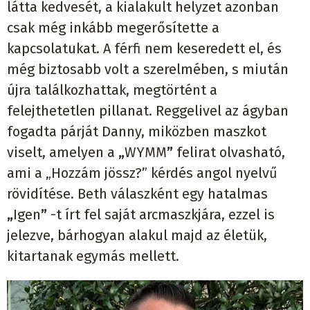
l
á
tta kedves
é
t, a kialakult helyzet azonban
csak m
é
g ink
á
bb meger
ő
s
í
tette a
kapcsolatukat. A f
é
rfi nem keseredett el,
é
s
m
é
g biztosabb volt a szerelm
é
ben, s miut
á
n
ú
jra tal
á
lkozhattak, megt
ö
rt
é
nt a
felejthetetlen pillanat. Reggelivel az
á
gyban
fogadta p
á
rj
á
t Danny, mik
ö
zben maszkot
viselt, amelyen a
„
WYMM
”
felirat olvashat
ó
,
ami a
„
Hozz
á
m j
ö
ssz?
”
k
é
rd
é
s angol nyelv
ű
r
ö
vid
í
t
é
se. Beth v
á
laszk
é
nt egy hatalmas
„
Igen
”
-t
í
rt fel saj
á
t arcmaszkj
á
ra, ezzel is
jelezve, b
á
rhogyan alakul majd az
é
let
ü
k,
kitartanak egym
á
s mellett.