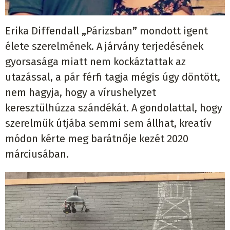
Erika Diffendall
„
P
á
rizsban
”
mondott igent
é
lete szerelm
é
nek. A j
á
rv
á
ny terjed
é
s
é
nek
gyorsas
á
ga miatt nem kock
á
ztattak az
utaz
á
ssal, a p
á
r f
é
rfi tagja m
é
gis
ú
gy d
ö
nt
ö
tt,
nem hagyja, hogy a v
í
rushelyzet
kereszt
ü
lh
ú
zza sz
á
nd
é
k
á
t. A gondolattal, hogy
szerelm
ü
k
ú
tj
á
ba semmi sem
á
llhat, kreat
í
v
m
ó
don k
é
rte meg bar
á
tn
ő
je kez
é
t 2020
m
á
rcius
á
ban.