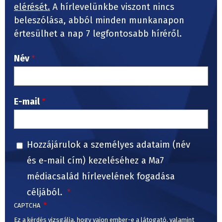
elérését.
A hírlevelünkbe viszont nincs
beleszólása, abból minden munkanapon
értesülhet a nap 7 legfontosabb híréről.
Név
E-mail
Hozzájárulok a személyes adataim (név
és e-mail cím) kezeléséhez a Ma7
médiacsalád hírlevelének fogadása
céljából.
CAPTCHA
Ez a kérdés vizsgálja, hogy vajon ember-e a látogató, valamint