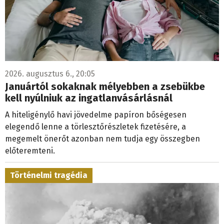
2026. augusztus 6., 20:05
Januártól sokaknak mélyebben a zsebükbe
kell nyúlniuk az ingatlanvásárlásnál
A hiteligénylő havi jövedelme papíron bőségesen
elegendő lenne a törlesztőrészletek fizetésére, a
megemelt önerőt azonban nem tudja egy összegben
előteremteni.
Történelmi tragédia