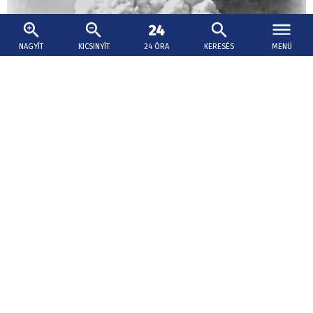
NAGYÍT
KICSINYÍT
24 ÓRA
KERESÉS
MENÜ
2026. augusztus 6., 14:56
Nyolcvanegy éve érte atomtámadás
Hirosimát
Nyolcvanegy évvel ezelőtt, 1945. augusztus 6-án, a