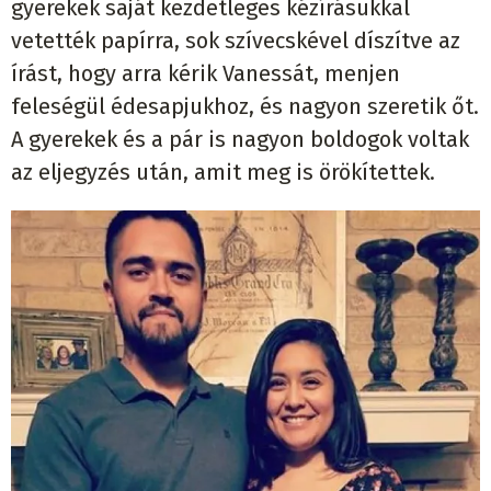
gyerekek saj
á
t kezdetleges k
é
z
í
r
á
sukkal
vetett
é
k pap
í
rra, sok sz
í
vecsk
é
vel d
í
sz
í
tve az
í
r
á
st, hogy arra k
é
rik Vaness
á
t, menjen
feles
é
g
ü
l
é
desapjukhoz,
é
s nagyon szeretik
ő
t.
A gyerekek
é
s a p
á
r is nagyon boldogok voltak
az eljegyz
é
s ut
á
n, amit meg is
ö
r
ö
k
í
tettek.