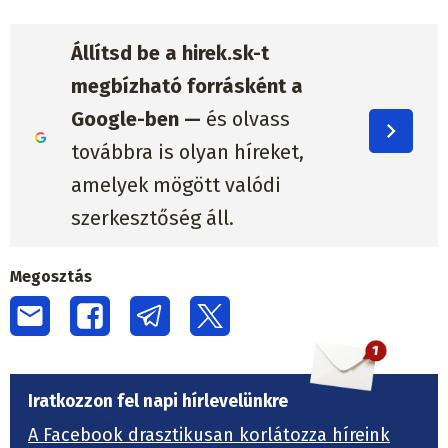
Állítsd be a hirek.sk-t
megbízható forrásként a
Google-ben —
és olvass
továbbra is olyan híreket,
amelyek mögött valódi
szerkesztőség áll.
Megosztás
Iratkozzon fel napi hírlevelünkre
A Facebook drasztikusan korlátozza híreink