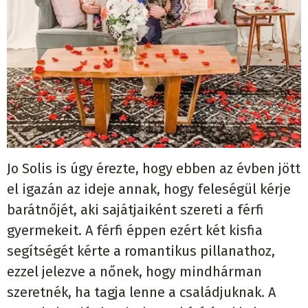
Jo Solis is
ú
gy
é
rezte, hogy ebben az
é
vben j
ö
tt
el igaz
á
n az ideje annak, hogy feles
é
g
ü
l k
é
rje
bar
á
tn
ő
j
é
t, aki saj
á
tjaik
é
nt szereti a f
é
rfi
gyermekeit. A f
é
rfi
é
ppen ez
é
rt k
é
t kisfia
seg
í
ts
é
g
é
t k
é
rte a romantikus pillanathoz,
ezzel jelezve a n
ő
nek, hogy mindh
á
rman
szeretn
é
k, ha tagja lenne a csal
á
djuknak. A