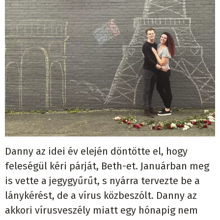
Danny az idei
é
v elej
é
n d
ö
nt
ö
tte el, hogy
feles
é
g
ü
l k
é
ri p
á
rj
á
t, Beth-et. Janu
á
rban meg
is vette a jegygy
ű
r
ű
t, s ny
á
rra tervezte be a
l
á
nyk
é
r
é
st, de a v
í
rus k
ö
zbesz
ó
lt.
Danny az
akkori v
í
rusvesz
é
ly miatt
egy h
ó
napig nem