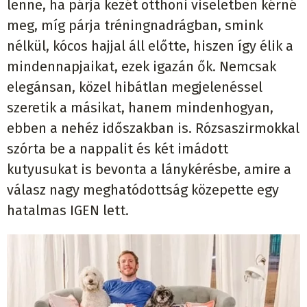
lenne, ha p
á
rja kez
é
t otthoni viseletben k
é
rn
é
meg, m
í
g p
á
rja tr
é
ningnadr
á
gban, smink
n
é
lk
ü
l, k
ó
cos hajjal
á
ll el
ő
tte, hiszen
í
gy
é
lik a
mindennapjaikat, ezek igaz
á
n
ő
k. Nemcsak
eleg
á
nsan, k
ö
zel hib
á
tlan megjelen
é
ssel
szeretik a m
á
sikat, hanem mindenhogyan,
ebben a neh
é
z id
ő
szakban is. R
ó
zsaszirmokkal
sz
ó
rta be a nappalit
é
s k
é
t im
á
dott
kutyusukat is bevonta a l
á
nyk
é
r
é
sbe, amire a
v
á
lasz nagy meghat
ó
dotts
á
g k
ö
zepette egy
hatalmas IGEN lett.