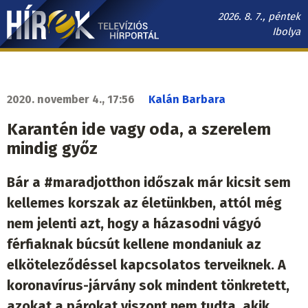
Ugrás
2026. 8. 7., péntek
a
Ibolya
tartalomra
Hírek.sk
fő
navigáció
2020. november 4., 17:56
Kalán Barbara
Karantén ide vagy oda, a szerelem
mindig győz
Bár a #maradjotthon időszak már kicsit sem
kellemes korszak az életünkben, attól még
nem jelenti azt, hogy a házasodni vágyó
férfiaknak búcsút kellene mondaniuk az
elköteleződéssel kapcsolatos terveiknek. A
koronavírus-járvány sok mindent tönkretett,
azokat a párokat viszont nem tudta, akik