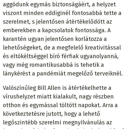
agg
ó
dunk egym
á
s biztons
á
g
áé
rt, a helyzet
viszont minden eddigin
é
l fontosabb
á
tette a
szerelmet, s jelent
ő
sen
á
t
é
rt
é
kel
ő
d
ö
tt az
emberekben a kapcsolatok fontoss
á
ga. A
karant
é
n ugyan jelent
ő
sen korl
á
tozza a
lehet
ő
s
é
geket, de a megfelel
ő
kreativit
á
ssal
é
s elt
ö
k
é
lts
é
ggel b
í
r
ó
f
é
rfiak ugyanolyann
á
,
vagy m
é
g romantikusabb
á
is tehetik a
l
á
nyk
é
r
é
st a pand
é
mi
á
t megel
ő
z
ő
terveikn
é
l.
Val
ó
sz
í
n
ű
leg Bill Allen is
á
t
é
rt
é
kelhette a
v
í
rushelyzet miatt kialakult, nagy r
é
szben
otthon
é
s egym
á
ssal t
ö
lt
ö
tt napokat. Arra a
k
ö
vetkeztet
é
sre jutott, hogy a lehet
ő
leg
ő
szint
é
bb szerelmi megnyilv
á
nul
á
s az