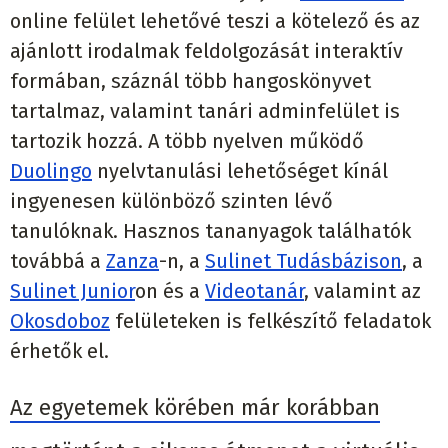
online felület lehetővé teszi a kötelező és az
ajánlott irodalmak feldolgozását interaktív
formában, száznál több hangoskönyvet
tartalmaz, valamint tanári adminfelület is
tartozik hozzá. A több nyelven működő
Duolingo
nyelvtanulási lehetőséget kínál
ingyenesen különböző szinten lévő
tanulóknak. Hasznos tananyagok találhatók
továbbá a
Zanza
-n, a
Sulinet Tudásbázison
, a
Sulinet Junior
on és a
Videotanár
,
valamint az
Okosdoboz
felületeken is felkészítő feladatok
érhetők el.
Az egyetemek körében már korábban