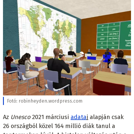
Fotó:
robinheyden.wordpress.com
Az
Unesco
2021 márciusi
adata
i
alapján csak
26 országból közel 164 millió diák tanul a