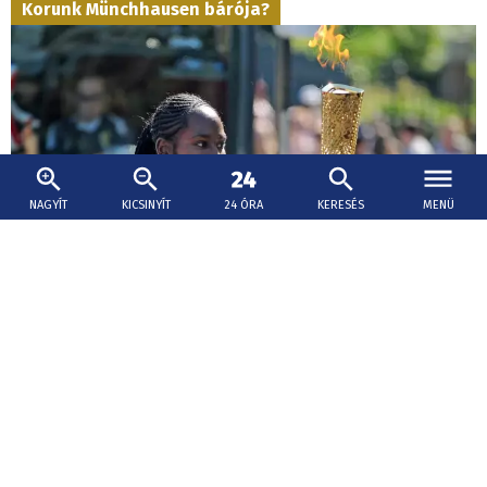
Korunk Münchhausen bárója?
NAGYÍT
KICSINYÍT
24 ÓRA
KERESÉS
MENÜ
2026. augusztus 8., 17:15
Fordulat Arday professzor ügyében: azonnali
hatállyal távozik a Cambridge-i Egyetemről
Jason Arday esete nagy felháborodást váltott ki az
akadémiai munkájával kapcsolatban elterjedt