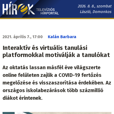
Ugrás
2026. 8. 8., szombat
a
László, Domonkos
tartalomra
Hírek.sk
fő
navigáció
2021. április 7., 17:00
Kalán Barbara
Interaktív és virtuális tanulási
platformokkal motiválják a tanulókat
Az oktatás lassan másfél éve világszerte
online felületen zajlik a COVID-19 fertőzés
megelőzése és visszaszorítása érdekében. Az
országos iskolabezárások több százmillió
diákot érintenek.