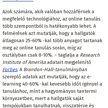
Azok számára, akik valóban hozzáférnek a
megfelelő technológiához, az online tanulás
több szempontból is hatékonyabb lehet. A
felmérések azt mutatják, hogy a hallgatók
átlagosan 25-60% -kal több anyagot tartanak
meg az online tanulás során, míg az
osztályban csak 8-10%. – taglalja a
Research
Institute of Amerika
adatait megjelenítő
Forbes
. A
Brandon-Hall
-
tanulmányban
szereplő adatok azt mutatják, hogy az e-
learning 40-60% -kal kevesebb időt igényel a
tanuláshoz, mint a hagyományos tantermi
környezetben, mert a hallgatók saját
tempójukban tanulhatnak, visszatérve és