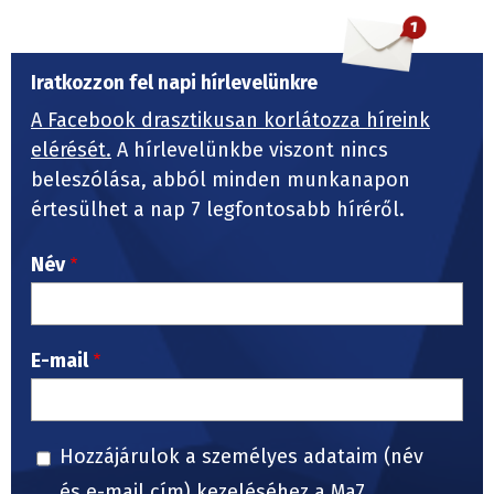
Iratkozzon fel napi hírlevelünkre
A Facebook drasztikusan korlátozza híreink
elérését.
A hírlevelünkbe viszont nincs
beleszólása, abból minden munkanapon
értesülhet a nap 7 legfontosabb híréről.
Név
E-mail
Hozzájárulok a személyes adataim (név
és e-mail cím) kezeléséhez a Ma7