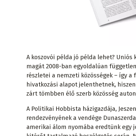
A koszovói példa jó példa lehet? Uniós
magát 2008-ban egyoldalúan független
részletei a nemzeti közösségek – így a
hivatkozási alapot jelenthetnek, hisze
zárt tömbben élő szerb közösség autonóm
A Politikai Hobbista házigazdája, Jesze
rendezvényének a vendége Dunaszerdahe
amerikai álom nyomába eredtünk egy jó 