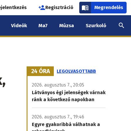
használói
ejelentkezés
Regisztráció
Megrendelés
k
Videók
Ma7
Múzsa
Szurkoló
nüje
24 ÓRA
LEGOLVASOTTABB
,
2026. augusztus 7., 20:05
Látványos égi jelenségek várnak
ránk a következő napokban
2026. augusztus 7., 19:46
Egyre gyakoribbá válhatnak a