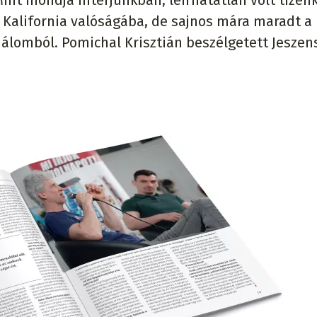
int mondja interjúnkban, leírhatatlan volt tizen
Kalifornia valóságába, de sajnos mára maradt a
 álomból. Pomichal Krisztián beszélgetett Jeszen