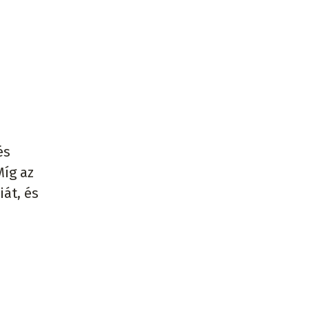
és
Míg az
iát, és