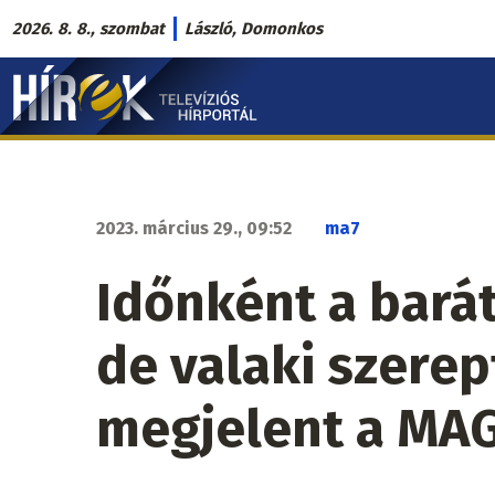
Ugrás
2026. 8. 8., szombat
László, Domonkos
a
Hírek.sk
tartalomra
fő
navigáció
2023. március 29., 09:52
ma7
Időnként a bará
de valaki szere
megjelent a MAG