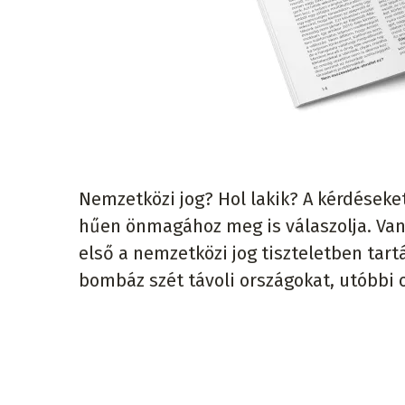
Nemzetközi jog? Hol lakik? A kérdéseke
hűen önmagához meg is válaszolja. Van
első a nemzetközi jog tiszteletben tartá
bombáz szét távoli országokat, utóbbi