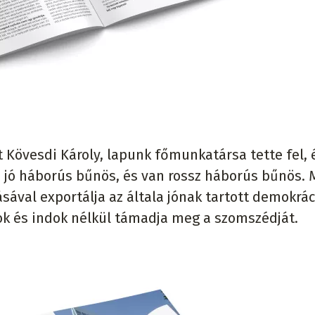
t Kövesdi Károly, lapunk főmunkatársa tette fel, 
 jó háborús bűnös, és van rossz háborús bűnös. 
sával exportálja az általa jónak tartott demokrác
 ok és indok nélkül támadja meg a szomszédját.