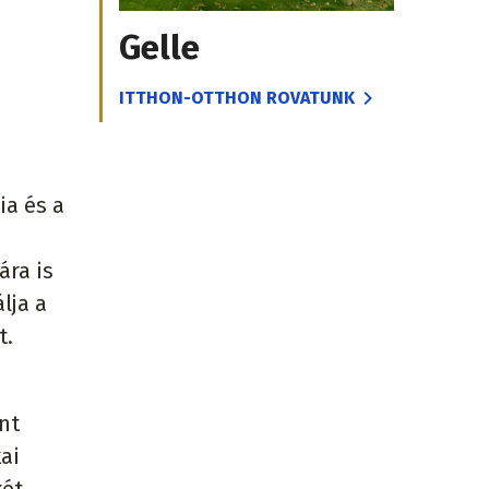
Gelle
ITTHON-OTTHON ROVATUNK
ia és a
ára is
lja a
t.
nt
ai