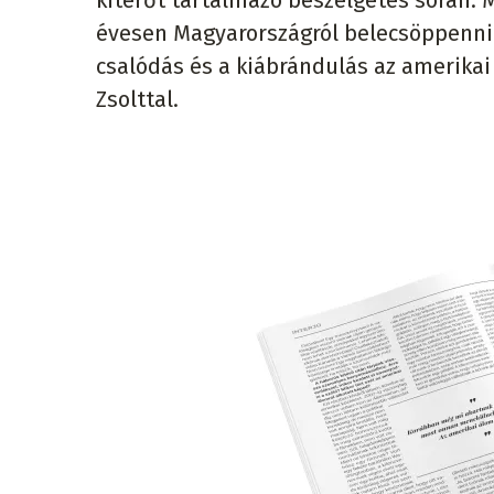
kitérőt tartalmazó beszélgetés során. M
évesen Magyarországról belecsöppenni 
csalódás és a kiábrándulás az amerikai
Zsolttal.