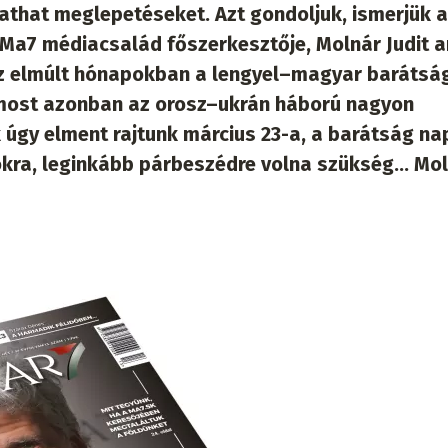
athat meglepetéseket. Azt gondoljuk, ismerjük a
a Ma7 médiacsalád főszerkesztője, Molnár Judit 
z elmúlt hónapokban a lengyel–magyar barátsá
t, most azonban az orosz–ukrán háború nagyon
 úgy elment rajtunk március 23-a, a barátság nap
okra, leginkább párbeszédre volna szükség… Mo