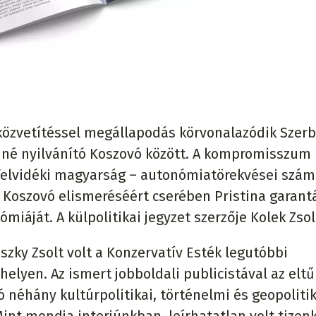
 közvetítéssel megállapodás körvonalazódik Szerb
né nyilvánító Koszovó között. A kompromisszum
 felvidéki magyarság – autonómiatörekvései szám
n Koszovó elismeréséért cserében Pristina garantá
iáját. A külpolitikai jegyzet szerzője Kolek Zsol
nszky Zsolt volt a Konzervatív Esték legutóbbi
lyen. Az ismert jobboldali publicistával az eltű
néhány kultúrpolitikai, történelmi és geopolitik