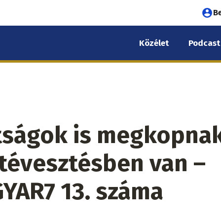
Fel
B
fió
Közélet
Podcast
me
tságok is megkopnak
ptévesztésben van –
YAR7 13. száma