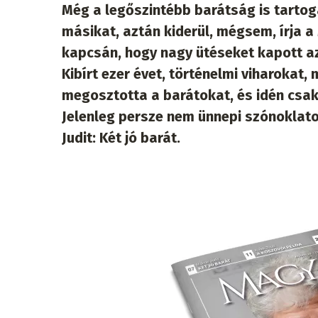
Még a legőszintébb barátság is tartog
másikat, aztán kiderül, mégsem, írja 
kapcsán, hogy nagy ütéseket kapott a
Kibírt ezer évet, történelmi viharoka
megosztotta a barátokat, és idén csak
Jelenleg persze nem ünnepi szónoklat
Judit: Két jó barát.