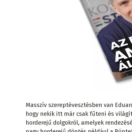
Masszív szereptévesztésben van Eduar
hogy nekik itt már csak fűteni és világ
horderejű dolgokról, amelyek rendezésé
nagy horderejű döntés például a Bünte