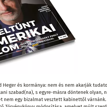
d Heger és kormánya: nem és nem akarják tudato
ítani szabad(na), s egyre-másra döntenek olyan, 
t nem egy bizalmat vesztett kabinettől várnánk. 
tő Törvénykönyv módosítása, amelyet múlt szerd