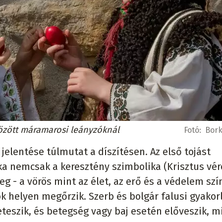
tözött máramarosi leányzóknál
Fotó:
Bork
 jelentése túlmutat a díszítésen. Az első tojást
ka nemcsak a keresztény szimbolika (Krisztus vér
 - a vörös mint az élet, az erő és a védelem szí
ok helyen megőrzik. Szerb és bolgár falusi gyako
reteszik, és betegség vagy baj esetén előveszik, 