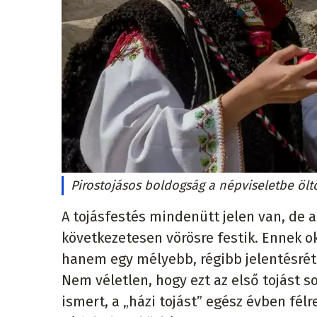
Pirostojásos boldogság a népviseletbe öl
A tojásfestés mindenütt jelen van, de a
következetesen vörösre festik. Ennek o
hanem egy mélyebb, régibb jelentésréteg
Nem véletlen, hogy ezt az első tojást s
ismert, a „házi tojást” egész évben fél