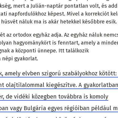
ükség, mert a Julián-naptár pontatlan volt, és add
zati napfordulókhoz képest. Mivel a korrekciót ke
 húsvét náluk ma is akár hetekkel későbbre esik.
gét az ortodox egyház adja. Az egyház náluk nemc
olyan hagyománykört is fenntart, amely a minde
gnak a központi ünnepe. Itt találkozik
 népi gyakorlat.
k, amely elvben szigorú szabályokhoz kötött:
nt olajtilalommal kiegészítve. A gyakorlatban
r, de vidéki közegben továbbra is komoly
iban vagy Bulgária egyes régióiban például 