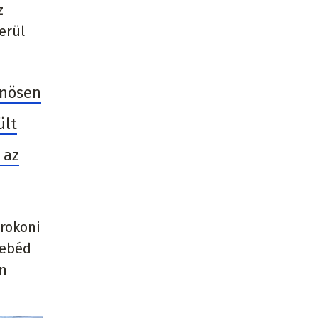
z
erül
önösen
ült
 az
rokoni
 ebéd
en