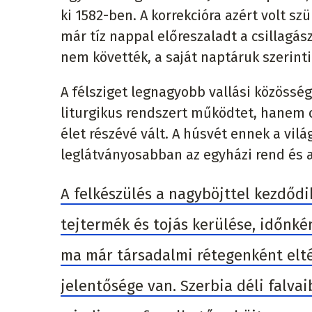
ki 1582-ben. A korrekcióra azért volt sz
már tíz nappal előreszaladt a csillagás
nem követték, a saját naptáruk szerinti
A félsziget legnagyobb vallási közössé
liturgikus rendszert működtet, hanem 
élet részévé vált. A húsvét ennek a vilá
leglátványosabban az egyházi rend és a
A felkészülés a nagyböjttel kezdődi
tejtermék és tojás kerülése, időnké
ma már társadalmi rétegenként elté
jelentősége van. Szerbia déli falva