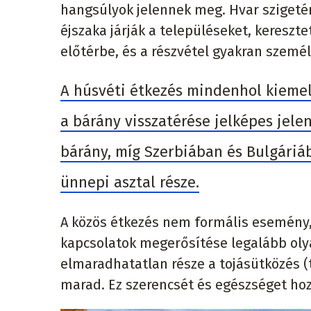
hangsúlyok jelennek meg. Hvar szigetén
éjszaka járják a településeket, kereszt
előtérbe, és a részvétel gyakran szemé
A húsvéti étkezés mindenhol kiemel
a bárány visszatérése jelképes jele
bárány, míg Szerbiában és Bulgáriáb
ünnepi asztal része.
A közös étkezés nem formális esemény,
kapcsolatok megerősítése legalább oly
elmaradhatatlan része a tojásütközés (t
marad. Ez szerencsét és egészséget hoz 