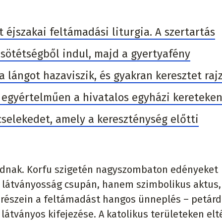
éjszakai feltámadási liturgia. A szertartás
sötétségből indul, majd a gyertyafény
 a lángot hazaviszik, és gyakran keresztet raj
ár egyértelműen a hivatalos egyházi kereteke
cselekedet, amely a kereszténység előtti
zolódnak. Korfu szigetén nagyszombaton edényeket
r látványosság csupán, hanem szimbolikus aktus, 
 részein a feltámadást hangos ünneplés – petárd
 látványos kifejezése. A katolikus területeken elt