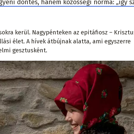
gyéni döntés, hanem közösségi norma: „így sz
sokra kerül. Nagypénteken az epitáfiosz – Krisztu
llási élet. A hívek átbújnak alatta, ami egyszerre
elmi gesztusként.