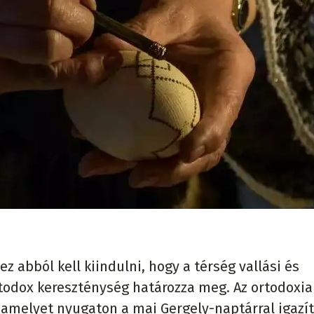
 abból kell kiindulni, hogy a térség vallási és
rtodox kereszténység határozza meg. Az ortodoxia
 amelyet nyugaton a mai Gergely-naptárral igazí