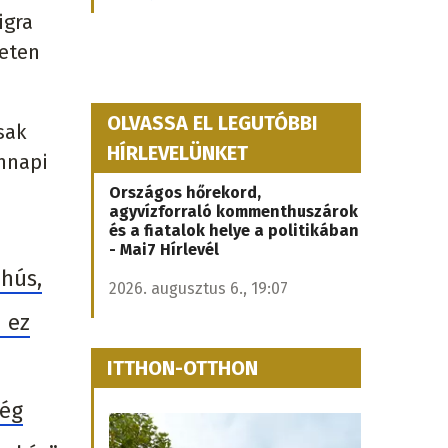
igra
leten
OLVASSA EL LEGUTÓBBI
sak
HÍRLEVELÜNKET
nnapi
Országos hőrekord,
agyvízforraló kommenthuszárok
és a fiatalok helye a politikában
- Mai7 Hírlevél
 hús,
2026. augusztus 6., 19:07
 ez
ITTHON-OTTHON
még