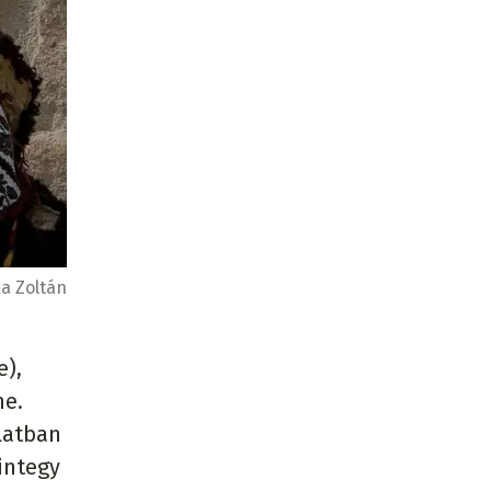
a Zoltán
e),
ne.
rlatban
mintegy