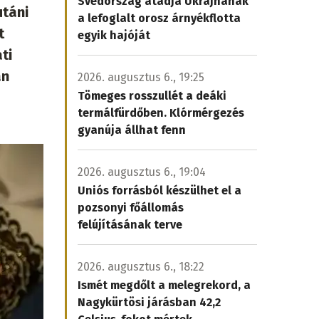
Svédország átadja Ukrajnának
utáni
a lefoglalt orosz árnyékflotta
t
egyik hajóját
ti
án
2026. augusztus 6., 19:25
Tömeges rosszullét a deáki
termálfürdőben. Klórmérgezés
gyanúja állhat fenn
2026. augusztus 6., 19:04
Uniós forrásból készülhet el a
pozsonyi főállomás
felújításának terve
2026. augusztus 6., 18:22
Ismét megdőlt a melegrekord, a
Nagykürtösi járásban 42,2