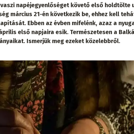
avaszi napéjegyenlőséget követő első holdtölte 
ég március 21-én következik be, ehhez kell tehá
apítását. Ebben az évben mifelénk, azaz a nyuga
prilis első napjaira esik. Természetesen a Balk
mányaikat. Ismerjük meg ezeket közelebbről.