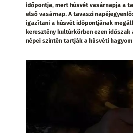
időpontja, mert húsvét vasárnapja a t
első vasárnap. A tavaszi napéjegyenlős
igazítani a húsvét időpontjának megáll
keresztény kultúrkörben ezen időszak á
népei szintén tartják a húsvéti hagyo