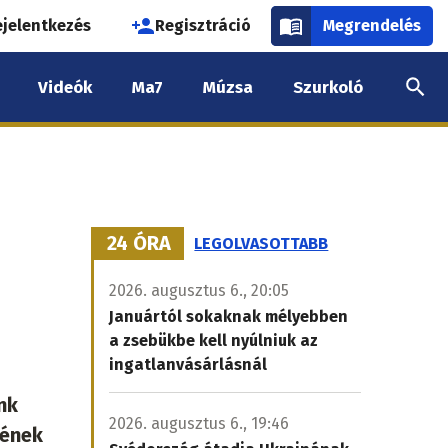
használói
ejelentkezés
Regisztráció
Megrendelés
k
Videók
Ma7
Múzsa
Szurkoló
nüje
24 ÓRA
LEGOLVASOTTABB
2026. augusztus 6., 20:05
Januártól sokaknak mélyebben
a zsebükbe kell nyúlniuk az
ingatlanvásárlásnál
nk
2026. augusztus 6., 19:46
pének