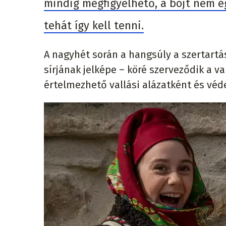
mindig megfigyelhető, a böjt nem e
tehát így kell tenni.
A nagyhét során a hangsúly a szertartá
sírjának jelképe – köré szerveződik a va
értelmezhető vallási alázatként és véd