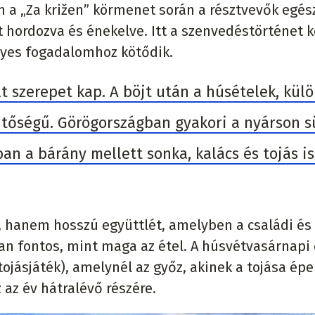
 a „Za križen” körmenet során a résztvevők egés
et hordozva és énekelve. Itt a szenvedéstörténet k
lyes fogadalomhoz kötődik.
t szerepet kap. A böjt után a húsételek, kül
ntőségű. Görögországban gyakori a nyárson s
an a bárány mellett sonka, kalács és tojás is
 hanem hosszú együttlét, amelyben a családi és 
an fontos, mint maga az étel. A húsvétvasárnapi
ojásjáték), amelynél az győz, akinek a tojása ép
az év hátralévő részére.