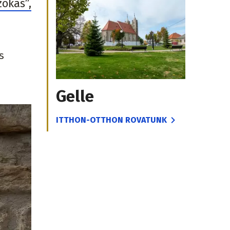
okás”,
s
Gelle
ITTHON-OTTHON ROVATUNK