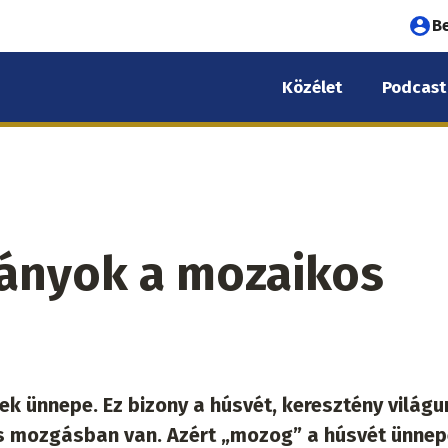
Fel
B
fió
Közélet
Podcast
me
ányok a mozaikos
k ünnepe. Ez bizony a húsvét, keresztény világu
s mozgásban van. Azért „mozog” a húsvét ünne