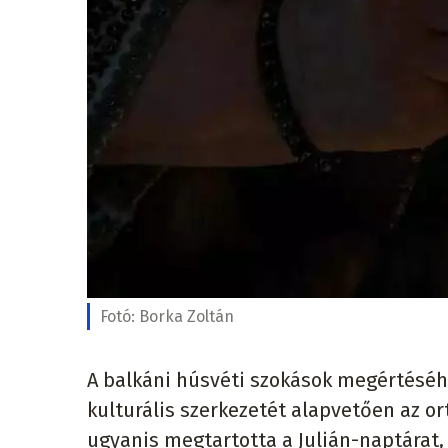
Fotó:
Borka Zoltán
A balkáni húsvéti szokások megértéséhez
kulturális szerkezetét alapvetően az o
ugyanis megtartotta a Julián-naptárat,