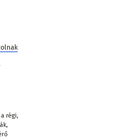
zolnak
n
a régi,
ák,
érő