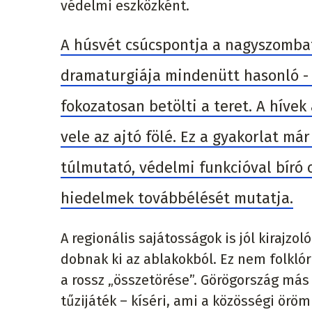
védelmi eszközként.
A húsvét csúcspontja a nagyszombat 
dramaturgiája mindenütt hasonló - 
fokozatosan betölti a teret. A hívek
vele az ajtó fölé. Ez a gyakorlat m
túlmutató, védelmi funkcióval bíró 
hiedelmek továbbélését mutatja.
A regionális sajátosságok is jól kiraj
dobnak ki az ablakokból. Ez nem folkló
a rossz „összetörése”. Görögország más
tűzijáték – kíséri, ami a közösségi öröm