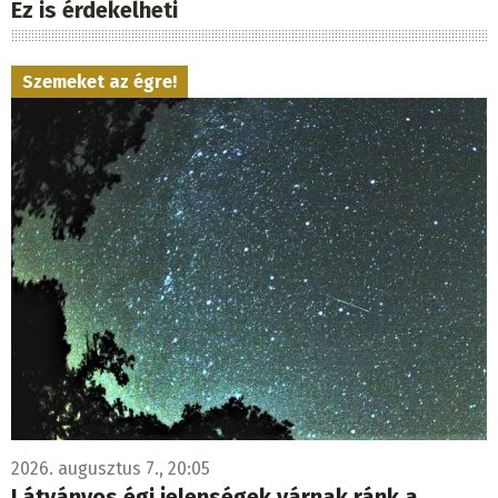
Ez is érdekelheti
Szemeket az égre!
2026. augusztus 7., 20:05
Látványos égi jelenségek várnak ránk a