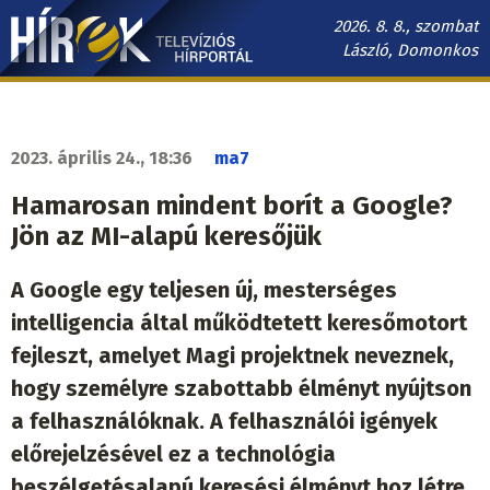
Ugrás
2026. 8. 8., szombat
a
László, Domonkos
tartalomra
Hírek.sk
fő
navigáció
2023. április 24., 18:36
ma7
Hamarosan mindent borít a Google?
Jön az MI-alapú keresőjük
A Google egy teljesen új, mesterséges
intelligencia által működtetett keresőmotort
fejleszt, amelyet Magi projektnek neveznek,
hogy személyre szabottabb élményt nyújtson
a felhasználóknak. A felhasználói igények
előrejelzésével ez a technológia
beszélgetésalapú keresési élményt hoz létre,