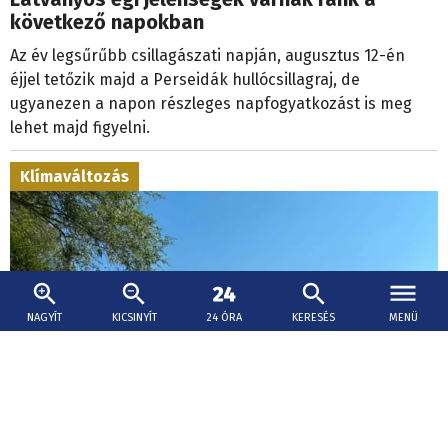
következő napokban
Az év legsűrűbb csillagászati napján, augusztus 12-én
éjjel tetőzik majd a Perseidák hullócsillagraj, de
ugyanezen a napon részleges napfogyatkozást is meg
lehet majd figyelni.
Klímaváltozás
NAGYÍT
KICSINYÍT
24 ÓRA
KERESÉS
MENÜ