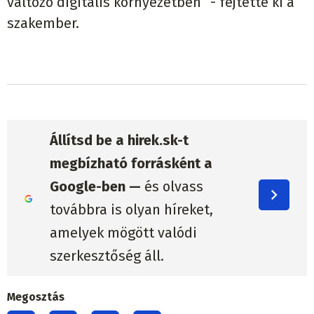
változó digitális környezetben” - fejtette ki a
szakember.
Állítsd be a hirek.sk-t
megbízható forrásként a
Google-ben —
és olvass
továbbra is olyan híreket,
amelyek mögött valódi
szerkesztőség áll.
Megosztás