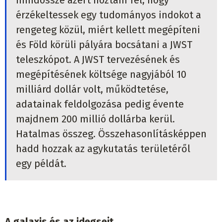
mindössze azért hoztam fel, hogy
érzékeltessek egy tudományos indokot a
rengeteg közül, miért kellett megépíteni
és Föld körüli pályára bocsátani a JWST
teleszkópot. A JWST tervezésének és
megépítésének költsége nagyjából 10
milliárd dollár volt, működtetése,
adatainak feldolgozása pedig évente
majdnem 200 millió dollárba kerül.
Hatalmas összeg. Összehasonlításképpen
hadd hozzak az agykutatás területéről
egy példát.
A galaxis és az idegsejt