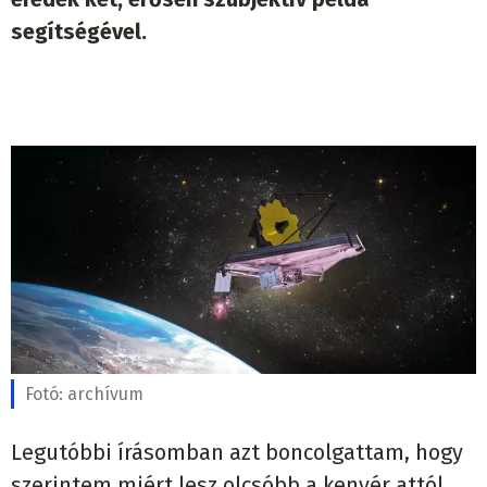
segítségével.
Fotó:
archívum
Legutóbbi írásomban azt boncolgattam, hogy
szerintem miért lesz olcsóbb a kenyér attól,