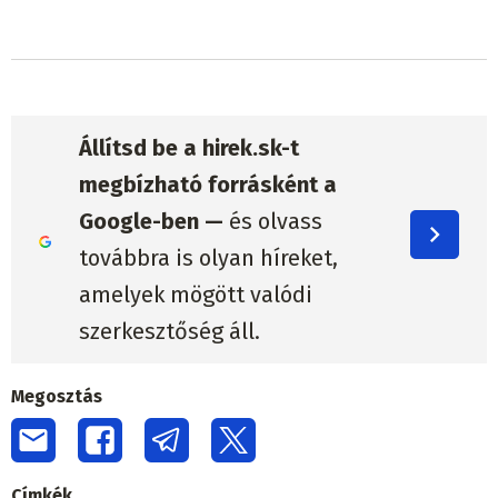
Állítsd be a hirek.sk-t
megbízható forrásként a
Google-ben —
és olvass
továbbra is olyan híreket,
amelyek mögött valódi
szerkesztőség áll.
Megosztás
Címkék