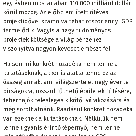
egy évben mostanában 110 000 milliárd dollár
körül mozog. Az előbb említett ötéves
projektidővel számolva tehát ötször ennyi GDP
termelődik. Vagyis a nagy tudományos
projektek költsége a világ pénzéhez
viszonyítva nagyon keveset emészt fel.
Ha semmi konkrét hozadéka nem lenne a
kutatásoknak, akkor is alatta lenne ez az
összeg annak, ami világszerte elmegy évente
bírságokra, rosszul fűthető épületek fűtésére,
teherhajók felesleges kikötői várakozására és
még sorolhatnánk. Ráadásul konkrét hozadéka
van ezeknek a kutatásoknak. Nélkülük nem
lenne ugyanis érintőképernyő, nem lenne