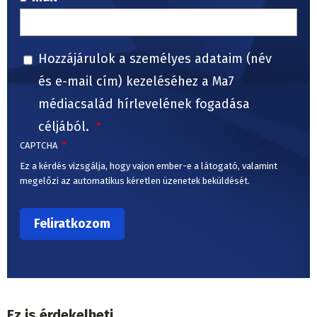
Hozzájárulok a személyes adataim (név
és e-mail cím) kezeléséhez a Ma7
médiacsalád hírlevelének fogadása
céljából.
CAPTCHA
Ez a kérdés vizsgálja, hogy vajon ember-e a látogató, valamint
megelőzi az automatikus kéretlen üzenetek beküldését.
Ez is érdekelheti