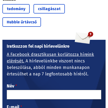
tudomány
csillagászat
Hubble űrtávcső
Iratkozzon fel napi hírlevelünkre
A Facebook drasztikusan korlátozza híreink
elérését.
A hírlevelünkbe viszont nincs
beleszólása, abból minden munkanapon
értesülhet a nap 7 legfontosabb híréről.
Név
E-mail