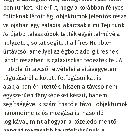
bennünket. Kiderült, hogy a korábban fényes
foltoknak látott égi objektumok jelentős része
valójában egy galaxis, akárcsak a mi Tejutunk.
Az újabb teleszkópok tették egyértelművé a
helyzetet, sokat segített a híres Hubble-
űrtávcső, amellyel az égbolt addig üresnek
látott részében is galaxisokat fedeztek fel. A
Hubble-űrtávcső felvételei a világegyetem
tágulásáról alkotott felfogásunkat is
alapjaiban érintették, hiszen a távcső nem
egyszerűen fényképeket készít, hanem
segítségével kiszámítható a távoli objektumok
háromdimenziós mozgása is, hasonló
logikával, mint ahogyan a közeledő mentő
hangját magasabb hangfekvésűnek, a