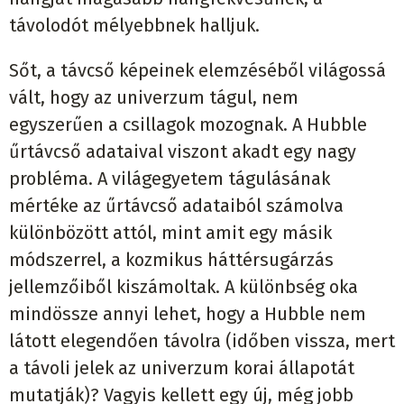
távolodót mélyebbnek halljuk.
Sőt, a távcső képeinek elemzéséből világossá
vált, hogy az univerzum tágul, nem
egyszerűen a csillagok mozognak. A Hubble
űrtávcső adataival viszont akadt egy nagy
probléma. A világegyetem tágulásának
mértéke az űrtávcső adataiból számolva
különbözött attól, mint amit egy másik
módszerrel, a kozmikus háttérsugárzás
jellemzőiből kiszámoltak. A különbség oka
mindössze annyi lehet, hogy a Hubble nem
látott elegendően távolra (időben vissza, mert
a távoli jelek az univerzum korai állapotát
mutatják)? Vagyis kellett egy új, még jobb