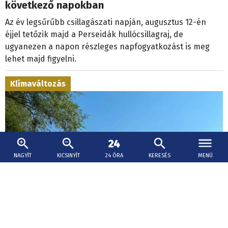
következő napokban
Az év legsűrűbb csillagászati napján, augusztus 12-én
éjjel tetőzik majd a Perseidák hullócsillagraj, de
ugyanezen a napon részleges napfogyatkozást is meg
lehet majd figyelni.
Klímaváltozás
NAGYÍT
KICSINYÍT
24 ÓRA
KERESÉS
MENÜ