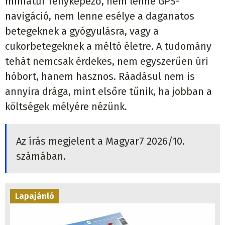
miniatűr fényképező, nem lenne GPS-
navigáció, nem lenne esélye a daganatos
betegeknek a gyógyulásra, vagy a
cukorbetegeknek a méltó életre. A tudomány
tehát nemcsak érdekes, nem egyszerűen úri
hóbort, hanem hasznos. Ráadásul nem is
annyira drága, mint elsőre tűnik, ha jobban a
költségek mélyére nézünk.
Az írás megjelent a Magyar7 2026/10.
számában.
Lapajánló