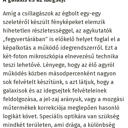
Amíg a csillagászok az égbolt egy-egy
szeletéről készült fényképeket elemzik
hihetetlen részletességgel, az agykutatók
„fegyvertárában” is előkelő helyet foglal el a
képalkotás a működő idegrendszerről. Ezt a
két-foton mikroszkópia elnevezésű technika
teszi lehetővé. Lényege, hogy az élő agyról
működés közben másodpercenként nagyon
sok felvételt készítünk, s azt látjuk, hogy a
galaxisok és az idegsejtek felvételeinek
feldolgozása, a jel-zaj arányuk, vagy a mozgási
műtermékek korrekciója meglepően hasonló
logikát követ. Speciális optikára van szükség
mindkét területen, ami drága, a különbség