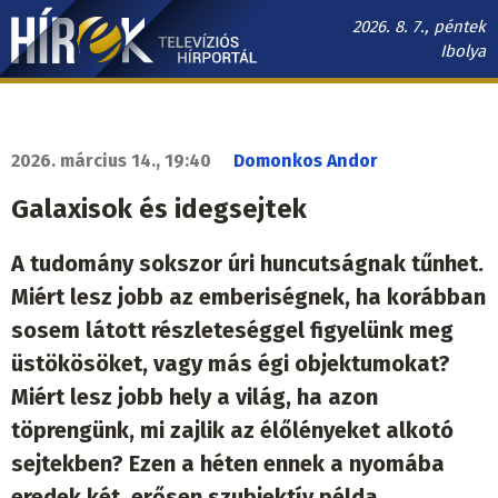
Ugrás
2026. 8. 7., péntek
a
Ibolya
tartalomra
Hírek.sk
fő
navigáció
2026. március 14., 19:40
Domonkos Andor
Galaxisok és idegsejtek
A tudomány sokszor úri huncutságnak tűnhet.
Miért lesz jobb az emberiségnek, ha korábban
sosem látott részleteséggel figyelünk meg
üstökösöket, vagy más égi objektumokat?
Miért lesz jobb hely a világ, ha azon
töprengünk, mi zajlik az élőlényeket alkotó
sejtekben? Ezen a héten ennek a nyomába
eredek két, erősen szubjektív példa