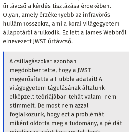
űrtávcső a kérdés tisztázása érdekében.
Olyan, amely érzékenyebb az infravörös
hullámhosszokra, ami a korai világegyetem
állapotáról árulkodik. Ez lett a James Webbről
elnevezett JWST űrtávcső.
A csillagászokat azonban
megdöbbentette, hogy a JWST
megerősítette a Hubble adatait! A
világegyetem tágulásának általunk
elképzelt teóriájában tehát valami nem
stimmelt. De most nem azzal
foglalkozunk, hogy ezt a problémát
miként oldotta meg a tudomány, a példát