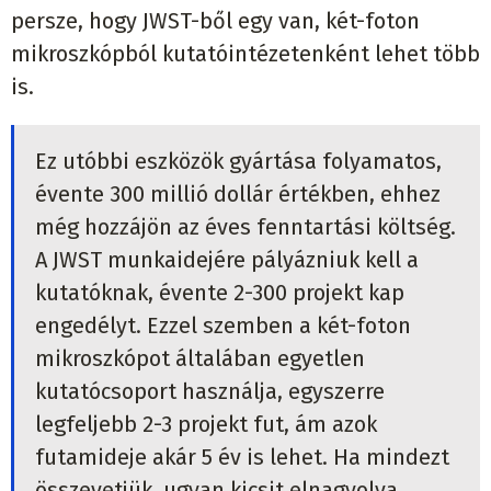
persze, hogy JWST-ből egy van, két-foton
mikroszkópból kutatóintézetenként lehet több
is.
Ez utóbbi eszközök gyártása folyamatos,
évente 300 millió dollár értékben, ehhez
még hozzájön az éves fenntartási költség.
A JWST munkaidejére pályázniuk kell a
kutatóknak, évente 2-300 projekt kap
engedélyt. Ezzel szemben a két-foton
mikroszkópot általában egyetlen
kutatócsoport használja, egyszerre
legfeljebb 2-3 projekt fut, ám azok
futamideje akár 5 év is lehet. Ha mindezt
összevetjük, ugyan kicsit elnagyolva