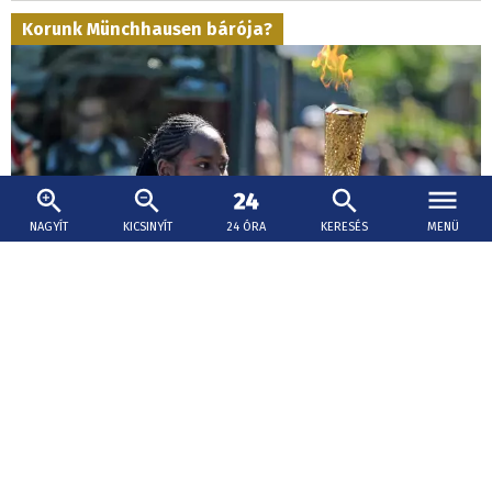
Korunk Münchhausen bárója?
NAGYÍT
KICSINYÍT
24 ÓRA
KERESÉS
MENÜ
2026. augusztus 8., 17:15
Fordulat Arday professzor ügyében: azonnali
hatállyal távozik a Cambridge-i Egyetemről
Jason Arday esete nagy felháborodást váltott ki az