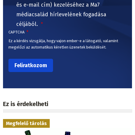
és e-mail cím) kezeléséhez a Ma7
médiacsalád hírlevelének fogadása
céljából.
CAPTCHA
Ez a kérdés vizsgálja, hogy vajon ember-e a látogató, valamint
megelőzi az automatikus kéretlen üzenetek beküldését.
Ez is érdekelheti
Megfelelő tárolás