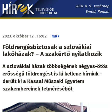
Ugrás
2026. 8. 9., vasárnap
a
Emőd, Román
tartalomra
Hírek.sk
fő
navigáció
2023. október 12., 16:02
ma7
Földrengésbiztosak a szlovákiai
lakóházak? – A szakértő nyilatkozik
A szlovákiai házak többségének négyes-ötös
erősségű földrengést is ki kellene bírniuk -
derült ki a Kassai Műszaki Egyetem
szakembereinek felméréséből.