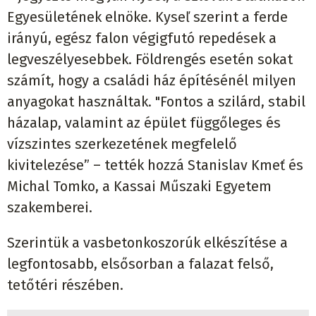
Egyesületének elnöke. Kyseľ szerint a ferde
irányú, egész falon végigfutó repedések a
legveszélyesebbek. Földrengés esetén sokat
számít, hogy a családi ház építésénél milyen
anyagokat használtak. "Fontos a szilárd, stabil
házalap, valamint az épület függőleges és
vízszintes szerkezetének megfelelő
kivitelezése” – tették hozzá Stanislav Kmeť és
Michal Tomko, a Kassai Műszaki Egyetem
szakemberei.
Szerintük a vasbetonkoszorúk elkészítése a
legfontosabb, elsősorban a falazat felső,
tetőtéri részében.