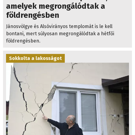
amelyek megrongálódtak a
földrengésben
Jánosvölgye és Alsóvirányos templomát is le kell
bontani, mert súlyosan megrongálódtak a hétfői
földrengésben.
Sokkolta a lakosságot