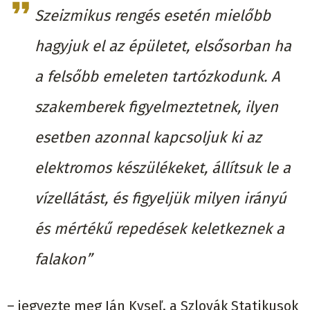
Szeizmikus rengés esetén mielőbb
hagyjuk el az épületet, elsősorban ha
a felsőbb emeleten tartózkodunk. A
szakemberek figyelmeztetnek, ilyen
esetben azonnal kapcsoljuk ki az
elektromos készülékeket, állítsuk le a
vízellátást, és figyeljük milyen irányú
és mértékű repedések keletkeznek a
falakon”
– jegyezte meg Ján Kyseľ, a Szlovák Statikusok