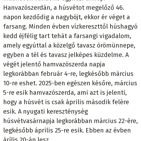
Hanvazószerdán, a húsvétot megelőző 46.
napon kezdődig a nagyböjt, ekkor ér véget a
farsang. Minden évben vízkereszttől húshagyó
kedd éjfélig tart tehát a farsangi vigadalom,
amely egyúttal a közelgő tavasz örömünnepe,
egyben a tél és tavasz jelképes küzdelme. A
végét jelentő hamvazószerda napja
legkorábban február 4-re, legkésőbb március
10-re eshet. 2025-ben egészen későre, március
5-re esik hamvazószerda, ami azt is jelenti,
hogy a húsvét is csak április második felére
esik. A nyugati kereszténység
húsvétvasárnapja legkorábban március 22-ére,
legkésőbb április 25-re esik. Ebben az évben
árílis 20-án lesz.