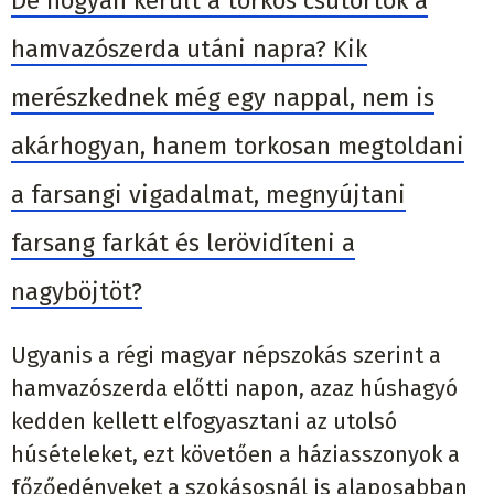
De hogyan került a torkos csütörtök a
hamvazószerda utáni napra? Kik
merészkednek még egy nappal, nem is
akárhogyan, hanem torkosan megtoldani
a farsangi vigadalmat, megnyújtani
farsang farkát és lerövidíteni a
nagyböjtöt?
Ugyanis a régi magyar népszokás szerint a
hamvazószerda előtti napon, azaz húshagyó
kedden kellett elfogyasztani az utolsó
húsételeket, ezt követően a háziasszonyok a
főzőedényeket a szokásosnál is alaposabban