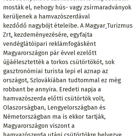
mosták el, nehogy hús- vagy zsírmaradványok
kerüljenek a hamvazószerdával
kezdődő nagyböjt ételeibe. A Magyar
Turizmus
Zrt
.
kezdeményezésére, egyfajta
vendéglátóipari reklámfogásként
Magyarországon pár évvel ezelőtt
újjáélesztették a torkos csütörtököt, sok
gasztronómiai turista lepi el aznap az
országot, Szlovákiában tudtommal ez még
robbant be annyira. Eredeti napja a
hamvazószerda előtti csütörtök volt,
Olaszorságban, Lengyelországban és
Németországban ma is ekkor tartják,
Magyarországon viszont a
hamvazószerda utáni csütörtökre helyezve