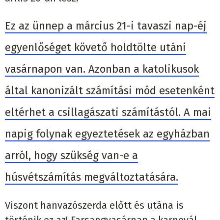
Ez az ünnep a március 21-i tavaszi nap-éj
egyenlőséget követő holdtölte utáni
vasárnapon van. Azonban a katolikusok
által kanonizált számítási mód esetenként
eltérhet a csillagászati számítástól. A mai
napig folynak egyeztetések az egyházban
arról, hogy szükség van-e a
húsvétszámítás megváltoztatására.
Viszont hanvazószerda előtt és utána is
történik ez az! Farsangvasárnap a karnevál,