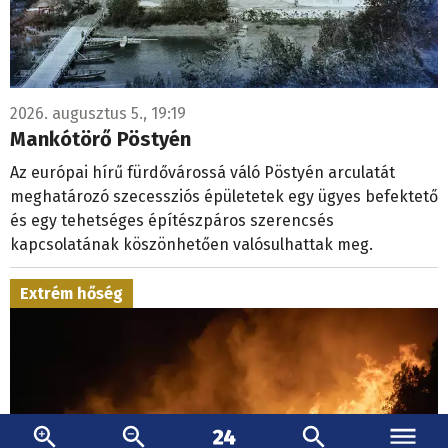
2026. augusztus 5., 19:19
Mankótörő Pöstyén
Az európai hírű fürdővárossá váló Pöstyén arculatát
meghatározó szecessziós épületetek egy ügyes befektető
és egy tehetséges építészpáros szerencsés
kapcsolatának köszönhetően valósulhattak meg.
Extrém hőség