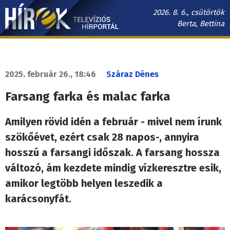
Ugrás
2026. 8. 6., csütörtök
a
Berta, Bettina
tartalomra
Hírek.sk
fő
navigáció
2025. február 26., 18:46
Száraz Dénes
Farsang farka és malac farka
Amilyen rövid idén a február - mivel nem írunk
szökőévet, ezért csak 28 napos-, annyira
hosszú a farsangi időszak. A farsang hossza
változó, ám kezdete mindig vízkeresztre esik,
amikor legtöbb helyen leszedik a
karácsonyfát.