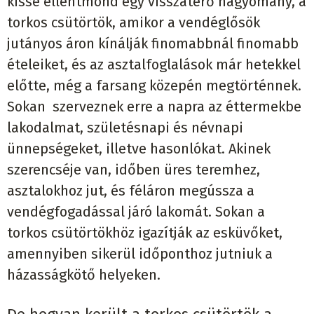
kissé ellentmond egy visszatérő hagyomány, a
torkos csütörtök, amikor a vendéglősök
jutányos áron kínálják finomabbnál finomabb
ételeiket, és az asztalfoglalások már hetekkel
előtte, még a farsang közepén megtörténnek.
Sokan szerveznek erre a napra az éttermekbe
lakodalmat, születésnapi és névnapi
ünnepségeket, illetve hasonlókat. Akinek
szerencséje van, időben üres teremhez,
asztalokhoz jut, és féláron megússza a
vendégfogadással járó lakomát. Sokan a
torkos csütörtökhöz igazítják az esküvőket,
amennyiben sikerül időponthoz jutniuk a
házasságkötő helyeken.