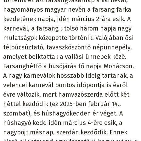
hagyományos magyar nevén a farsang farka
kezdetének napja, idén március 2-ára esik. A
karnevál, a farsang utolsó három napja nagy
mulatságok közepette történik. Valójában ősi
télbúcsúztató, tavaszköszöntő népünnepély,
amelyet beiktattak a vallási ünnepek közé.
Farsanghétfő a busójárás fő napja Mohácson.
A nagy karneválok hosszabb ideig tartanak, a
velencei karnevál pontos időpontja is évről
évre változik, mert hamvazószerda előtt két
héttel kezdődik (ez 2025-ben február 14.,
szombat), és húshagyókedden ér véget. A
húshagyó kedd idén március 4-ére esik, a
nagyböjt másnap, szerdán kezdődik. Ennek