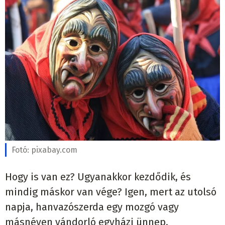
Fotó:
pixabay.com
Hogy is van ez? Ugyanakkor kezdődik, és
mindig máskor van vége? Igen, mert az utolsó
napja, hanvazószerda egy mozgó vagy
másnéven vándorló egyházi ünnep.