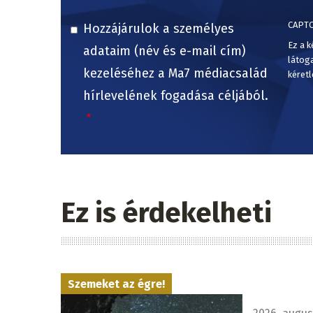
CAPT
Hozzájárulok a személyes
Ez a k
adataim (név és e-mail cím)
látog
kezeléséhez a Ma7 médiacsalád
kéretl
hírlevelének fogadása céljából.
Ez is érdekelheti
Szemeket az égre!