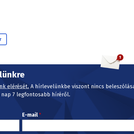
r
elünkre
nk elérését.
A hírlevelünkbe viszont nincs beleszólás
nap 7 legfontosabb híréről.
E-mail