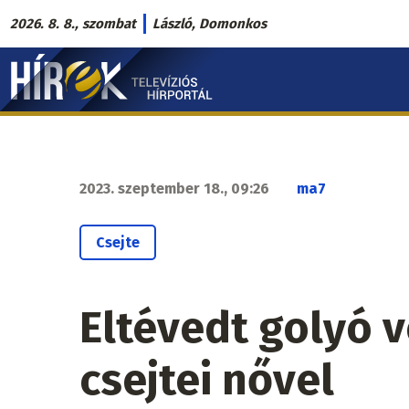
Ugrás
2026. 8. 8., szombat
László, Domonkos
a
Hírek.sk
tartalomra
fő
navigáció
2023. szeptember 18., 09:26
ma7
Csejte
Eltévedt golyó 
csejtei nővel