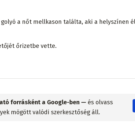
golyó a nőt mellkason találta, aki a helyszínen é
tőjét őrizetbe vette.
zható forrásként a Google-ben —
és olvass
lyek mögött valódi szerkesztőség áll.