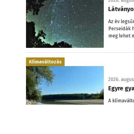
2026. augusz
Látványo
Az év legsű
Perseidák h
meg lehet m
Klímaváltozás
2026. augusz
Egyre gy
A klímavált
események, 