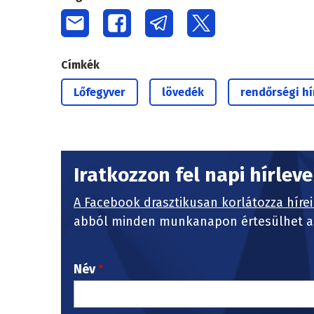
Címkék
Lőfegyver
lövedék
rendőrségi hí
Iratkozzon fel napi hírlev
A Facebook drasztikusan korlátozza hírei
abból minden munkanapon értesülhet a 
Név