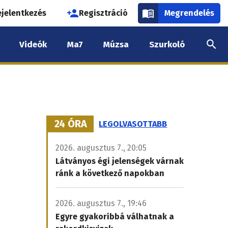
használói
ejelentkezés
Regisztráció
Megrendelés
k
Videók
Ma7
Múzsa
Szurkoló
nüje
24 ÓRA
LEGOLVASOTTABB
2026. augusztus 7., 20:05
Látványos égi jelenségek várnak
ránk a következő napokban
2026. augusztus 7., 19:46
Egyre gyakoribbá válhatnak a