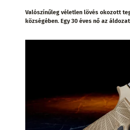
Valószínűleg véletlen lövés okozott t
községében. Egy 30 éves nő az áldozat