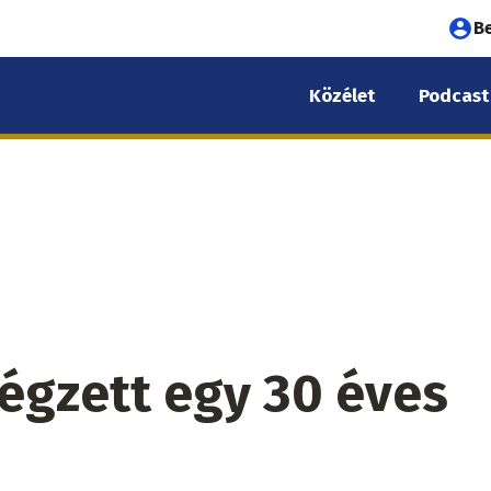
Fel
B
fió
Közélet
Podcast
me
végzett egy 30 éves