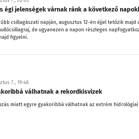
tus 7., 20:05
s égi jelenségek várnak ránk a következő napo
rűbb csillagászati napján, augusztus 12-én éjjel tetőzik majd 
ullócsillagraj, de ugyanezen a napon részleges napfogyatkoz
ajd figyelni.
tus 7., 19:46
akoribbá válhatnak a rekordkisvizek
ozás miatt egyre gyakoribbá válhatnak az extrém hidrológiai
köztük a kisvizek.