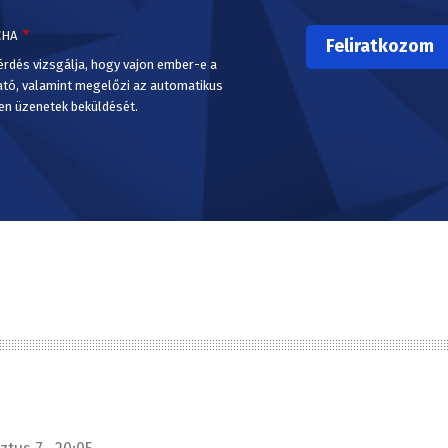
CHA
érdés vizsgálja, hogy vajon ember-e a
ató, valamint megelőzi az automatikus
en üzenetek beküldését.