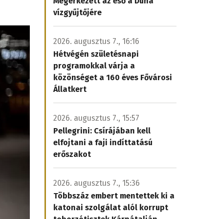
Megérkezett az eső a Duna
vízgyűjtőjére
2026. augusztus 7., 16:16
Hétvégén születésnapi
programokkal várja a
közönséget a 160 éves Fővárosi
Állatkert
2026. augusztus 7., 15:57
Pellegrini: Csírájában kell
elfojtani a faji indíttatású
erőszakot
2026. augusztus 7., 15:36
Többszáz embert mentettek ki a
katonai szolgálat alól korrupt