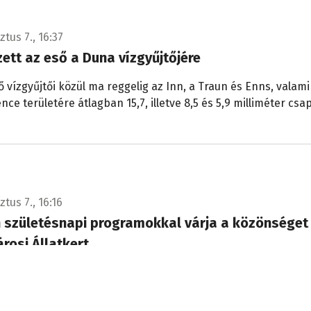
tus 7., 16:37
ett az eső a Duna vízgyűjtőjére
ő vízgyűjtői közül ma reggelig az Inn, a Traun és Enns, valami
ce területére átlagban 15,7, illetve 8,5 és 5,9 milliméter cs
tus 7., 16:16
 születésnapi programokkal várja a közönséget
rosi Állatkert
sz 160 éve, hogy a Fővárosi Állat- és Növénykert 1866. augus
nyitotta meg kapuit a nagyközönség előtt.