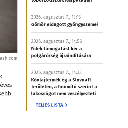
toborzótisztek Kárpátalján
2026. augusztus 7., 15:15
Gömör eldugott gyöngyszemei
2026. augusztus 7., 14:56
Fülek támogatást kér a
polgárőrség újraindítására
lash.com
2026. augusztus 7., 14:35
k
Kőolajtermék ég a Slovnaft
déves
területén, a finomító szerint a
esebb
lakosságot nem veszélyezteti
TELJES LISTA