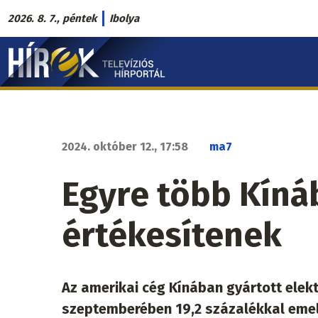
Ugrás
2026. 8. 7., péntek
Ibolya
a
Hírek.sk
tartalomra
fő
navigáció
2024. október 12., 17:58
ma7
Egyre több Kíná
értékesítenek
Az amerikai cég Kínában gyártott elek
szeptemberében 19,2 százalékkal emel