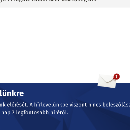
elünkre
nk elérését.
A hírlevelünkbe viszont nincs beleszólás
nap 7 legfontosabb híréről.