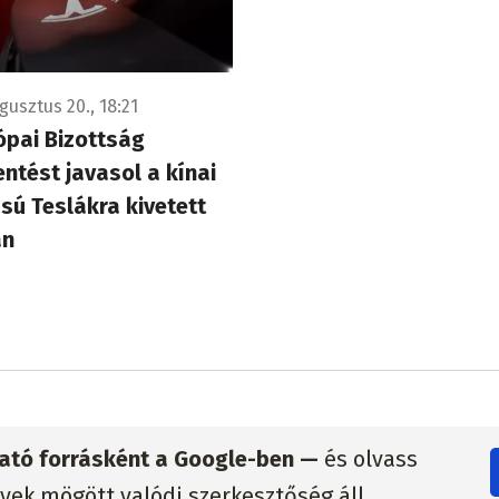
gusztus 20., 18:21
ópai Bizottság
ntést javasol a kínai
sú Teslákra kivetett
an
zható forrásként a Google-ben —
és olvass
lyek mögött valódi szerkesztőség áll.