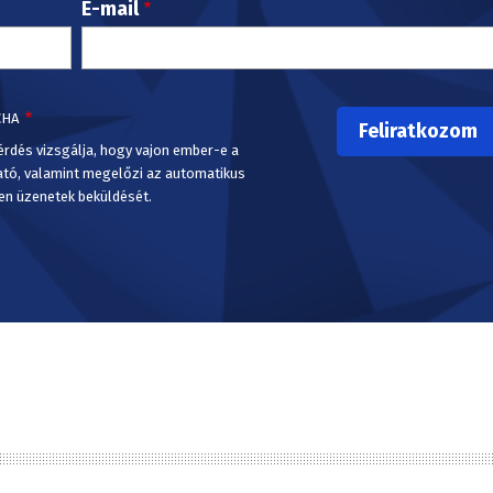
E-mail
CHA
érdés vizsgálja, hogy vajon ember-e a
ató, valamint megelőzi az automatikus
en üzenetek beküldését.