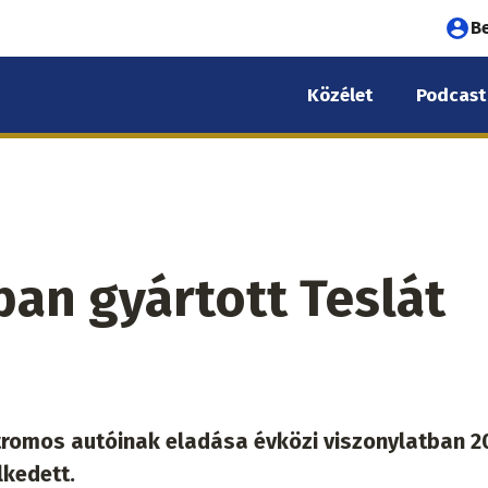
Fel
B
fió
Közélet
Podcast
me
ban gyártott Teslát
tromos autóinak eladása évközi viszonylatban 2
kedett.