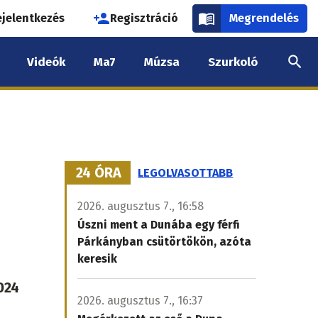
használói
ejelentkezés
Regisztráció
Megrendelés
k
Videók
Ma7
Múzsa
Szurkoló
nüje
24 ÓRA
LEGOLVASOTTABB
2026. augusztus 7., 16:58
Úszni ment a Dunába egy férfi
Párkányban csütörtökön, azóta
keresik
024
2026. augusztus 7., 16:37