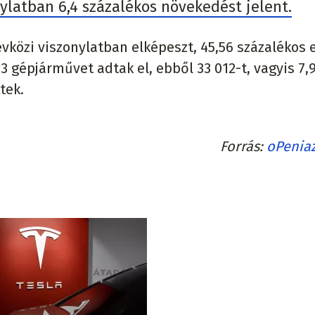
ylatban 6,4 százalékos növekedést jelent.
 évközi viszonylatban elképeszt, 45,56 százalékos 
3 gépjárművet adtak el, ebből 33 012-t, vagyis 7,
tek.
Forrás
oPenia