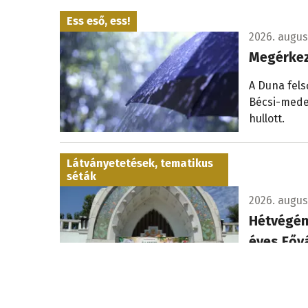
Ess eső, ess!
2026. augusz
Megérkez
A Duna fels
Bécsi-meden
hullott.
Látványetetések, tematikus
séták
2026. augusz
Hétvégén
éves Fővá
Vasárnap le
én először 