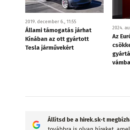
2019. december 6., 11:55
2024. au
Állami támogatás járhat
Az Eur
Kínában az ott gyártott
csökke
Tesla járművekért
gyártá
vámb
Állítsd be a hirek.sk-t megbí
továbbra is olyan híreket, ame