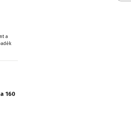
nt a
apadék
 a 160
ztus 9-