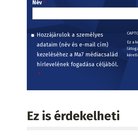
Név
CAPT
Hozzájárulok a személyes
Ez a k
adataim (név és e-mail cím)
látog
kezeléséhez a Ma7 médiacsalád
kéretl
hírlevelének fogadása céljából.
Ez is érdekelheti