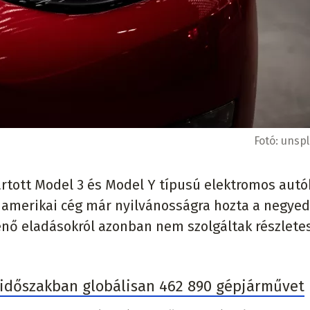
Fotó:
unsp
rtott Model 3 és Model Y típusú elektromos autó
z amerikai cég már nyilvánosságra hozta a negye
énő eladásokról azonban nem szolgáltak részlet
i időszakban globálisan 462 890 gépjárművet