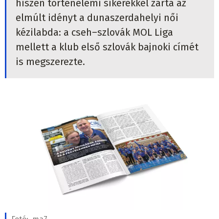
hiszen történelemi sikerekkel zárta az
elmúlt idényt a dunaszerdahelyi női
kézilabda: a cseh–szlovák MOL Liga
mellett a klub első szlovák bajnoki címét
is megszerezte.