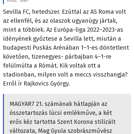
Fotó:
ma7
Sevilla FC, hetedszer. Ezúttal az AS Roma volt
az ellenfél, és az olaszok ugyanúgy jártak,
mint a többiek. Az Európa-liga 2022–2023-as
idényének győztese a Sevilla lett, miután a
budapesti Puskás Arénában 1–1-es döntetlent
követően, tizenegyes- párbajban 4–1-re
felülmúlta a Rómát. Kik voltak ott a
stadionban, milyen volt a meccs visszhangja?
Erről ír Rajkovics György.
MAGYAR7 21. számának hátlapján az
összetartozás lúcsi emlékműve, a két
erős kéz tartotta Szent Korona stilizált
változata, Mag Gyula szobrászművész