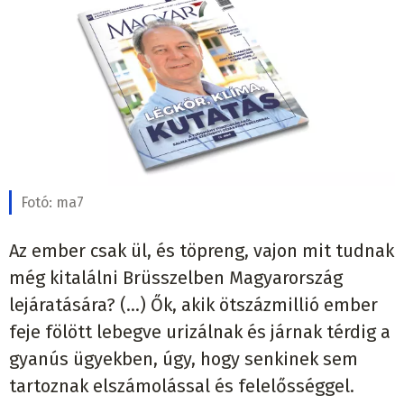
Fotó:
ma7
Az ember csak ül, és töpreng, vajon mit tudnak
még kitalálni Brüsszelben Magyarország
lejáratására? (…) Ők, akik ötszázmillió ember
feje fölött lebegve urizálnak és járnak térdig a
gyanús ügyekben, úgy, hogy senkinek sem
tartoznak elszámolással és felelősséggel.