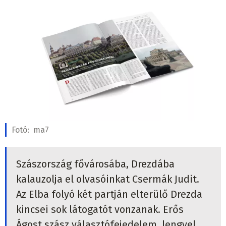
Fotó:
ma7
Szászország fővárosába, Drezdába
kalauzolja el olvasóinkat Csermák Judit.
Az Elba folyó két partján elterülő Drezda
kincsei sok látogatót vonzanak. Erős
Ágost szász választófejedelem, lengyel