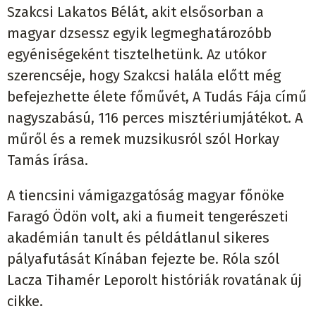
Szakcsi Lakatos Bélát, akit elsősorban a
magyar dzsessz egyik legmeghatározóbb
egyéniségeként tisztelhetünk. Az utókor
szerencséje, hogy Szakcsi halála előtt még
befejezhette élete főművét, A Tudás Fája című
nagyszabású, 116 perces misztériumjátékot. A
műről és a remek muzsikusról szól Horkay
Tamás írása.
A tiencsini vámigazgatóság magyar főnöke
Faragó Ödön volt, aki a fiumeit tengerészeti
akadémián tanult és példátlanul sikeres
pályafutását Kínában fejezte be. Róla szól
Lacza Tihamér Leporolt históriák rovatának új
cikke.