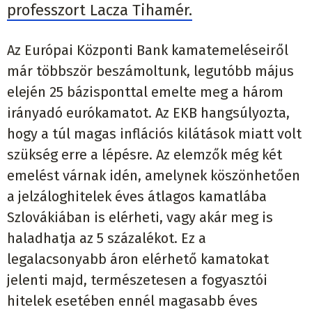
professzort Lacza Tihamér.
Az Európai Központi Bank kamatemeléseiről
már többször beszámoltunk, legutóbb május
elején 25 bázisponttal emelte meg a három
irányadó eurókamatot. Az EKB hangsúlyozta,
hogy a túl magas inflációs kilátások miatt volt
szükség erre a lépésre. Az elemzők még két
emelést várnak idén, amelynek köszönhetően
a jelzáloghitelek éves átlagos kamatlába
Szlovákiában is elérheti, vagy akár meg is
haladhatja az 5 százalékot. Ez a
legalacsonyabb áron elérhető kamatokat
jelenti majd, természetesen a fogyasztói
hitelek esetében ennél magasabb éves