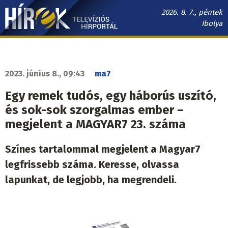
Ugrás
2026. 8. 7., péntek
a
Ibolya
tartalomra
Hírek.sk
fő
navigáció
2023. június 8., 09:43
ma7
Egy remek tudós, egy háborús uszító,
és sok-sok szorgalmas ember –
megjelent a MAGYAR7 23. száma
Színes tartalommal megjelent a Magyar7
legfrissebb száma. Keresse, olvassa
lapunkat, de legjobb, ha megrendeli.