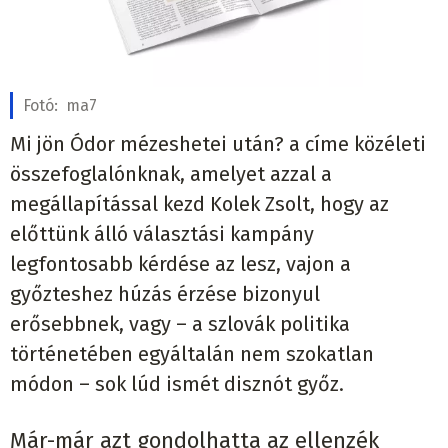
Fotó:
ma7
Mi jön Ódor mézeshetei után? a címe közéleti
összefoglalónknak, amelyet azzal a
megállapítással kezd Kolek Zsolt, hogy az
előttünk álló választási kampány
legfontosabb kérdése az lesz, vajon a
győzteshez húzás érzése bizonyul
erősebbnek, vagy – a szlovák politika
történetében egyáltalán nem szokatlan
módon – sok lúd ismét disznót győz.
Már-már azt gondolhatta az ellenzék