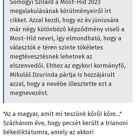
Somogyi Szilárd a Most–Híd 2023
megalakulásának körülményeiről írt
cikket. Azzal kezdi, hogy ez év júniusára
már négy különböző képződmény viseli a
Most–Híd nevet, így elmondható, hogy a
választók e téren szinte tökéletes
megtévesztésnek lehetnek az
elszenvedői. Ehhez az egykori kormányfő,
Mikuláš Dzurinda pártja is hozzájárult
azzal, hogy a nevébe illesztette ezt a
megnevezést.
"Az a magyar, amit mi teszünk kőről kőre..."
Százhárom éve, hogy pecsét került a trianoni
békediktátumra, amely az akkori