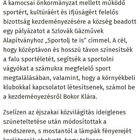
A kamocsai önkormányzat mellett működő
sportért, kultúráért és ifjúságért felelős
bizottság kezdeményezésére a község beadott
egy pályázatot a Szlovák Gázművek
Alapítványhoz „Sportolj te is” címmel. A cél,
hogy középtávon és hosszú távon színesítsék
a falu sportéletét, segítsék a sportolni
vágyókat a számukra megfelelő sport
megtalálásában, valamint, hogy a környékbeli
klubokkal kapcsolatot létesítsenek, számol be
a kezdeményezésről Bokor Klára.
Zselízen az éjszakai közvilágítás ideiglenes
szüneteltetése után módosítottak a
rendszeren, s mostantól a lámpák fényerejét