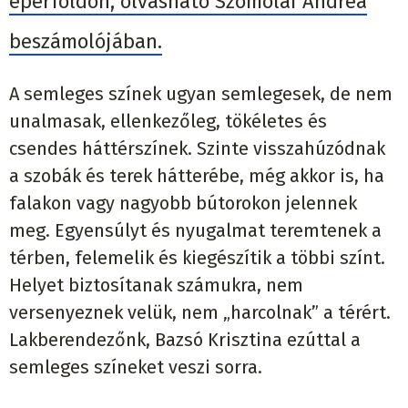
eperföldön, olvasható Szomolai Andrea
beszámolójában.
A semleges színek ugyan semlegesek, de nem
unalmasak, ellenkezőleg, tökéletes és
csendes háttérszínek. Szinte visszahúzódnak
a szobák és terek hátterébe, még akkor is, ha
falakon vagy nagyobb bútorokon jelennek
meg. Egyensúlyt és nyugalmat teremtenek a
térben, felemelik és kiegészítik a többi színt.
Helyet biztosítanak számukra, nem
versenyeznek velük, nem „harcolnak” a térért.
Lakberendezőnk, Bazsó Krisztina ezúttal a
semleges színeket veszi sorra.