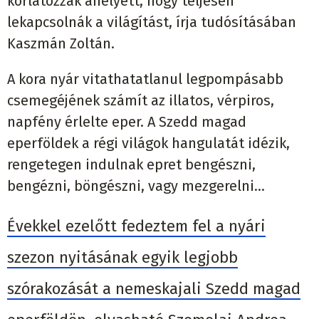
korlátozzák ahelyett, hogy teljesen
lekapcsolnák a világítást, írja tudósításában
Kaszmán Zoltán.
A kora nyár vitathatatlanul legpompásabb
csemegéjének számít az illatos, vérpiros,
napfény érlelte eper. A Szedd magad
eperföldek a régi világok hangulatát idézik,
rengetegen indulnak epret bengészni,
bengézni, böngészni, vagy mezgerelni…
Évekkel ezelőtt fedeztem fel a nyári
szezon nyitásának egyik legjobb
szórakozását a nemeskajali Szedd magad