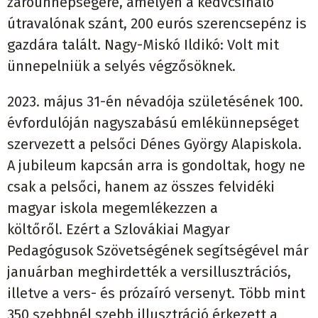
záróünnepségére, amelyen a kedvcsináló
útravalónak szánt, 200 eurós szerencsepénz is
gazdára talált. Nagy-Miskó Ildikó: Volt mit
ünnepelniük a selyés végzősöknek.
2023. május 31-én névadója születésének 100.
évfordulóján nagyszabású emlékünnepséget
szervezett a pelsőci Dénes György Alapiskola.
A jubileum kapcsán arra is gondoltak, hogy ne
csak a pelsőci, hanem az összes felvidéki
magyar iskola megemlékezzen a
költőről. Ezért a Szlovákiai Magyar
Pedagógusok Szövetségének segítségével már
januárban meghirdették a versillusztrációs,
illetve a vers- és prózaíró versenyt. Több mint
350 szebbnél szebb illusztráció érkezett a