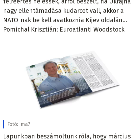
félreértés ne essék, arról beszélt, ha Ukrajna
nagy ellentámadása kudarcot vall, akkor a
NATO-nak be kell avatkoznia Kijev oldalán…
Pomichal Krisztián: Euroatlanti Woodstock
Fotó:
ma7
Lapunkban beszámoltunk róla, hogy március