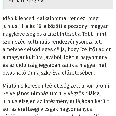
Fábián Gergely.
Idén kilencedik alkalommal rendezi meg
június 11-e és 18-a között a pozsonyi magyar
nagykövetség és a Liszt Intézet a Több mint
szomszéd kulturális rendezvénysorozatot,
amelynek elsődleges célja, hogy ízelítőt adjon
a magyar kultúra javából. Idén a hagyomány
és az újdonság jegyében zajlik a magyar hét,
olvasható Dunajszky Éva előzetesében.
Miután sikeresen leérettségizett a komáromi
Selye János Gimnázium 119 végzős diákja,
június elsején az intézmény aulájában került
sor az érettségi vizsgák hagyományos