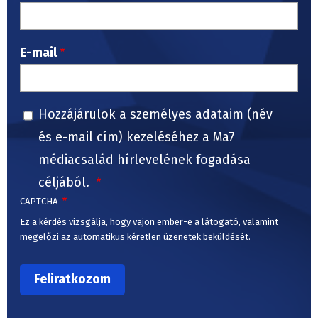
E-mail
Hozzájárulok a személyes adataim (név
és e-mail cím) kezeléséhez a Ma7
médiacsalád hírlevelének fogadása
céljából.
CAPTCHA
Ez a kérdés vizsgálja, hogy vajon ember-e a látogató, valamint
megelőzi az automatikus kéretlen üzenetek beküldését.