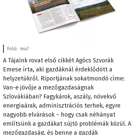
Fotó:
ma7
A Tájaink rovat első cikkét Agócs Szvorák
Emese írta, aki gazdáknál érdeklődött a
helyzetükről. Riportjának sokatmondó címe:
Van-e jövője a mezőgazdaságnak
Szlovákiában? Fagykárok, aszály, növekvő
energiaárak, adminisztrációs terhek, egyre
nagyobb elvárások – hogy csak néhányat
említsünk a gazdákat sújtó problémák közül. A
mezőgazdaság, és benne a gazdák