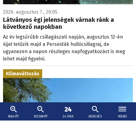
2026. augusztus 7., 20:05
Látványos égi jelenségek várnak ránk a
következő napokban
Az év legsűrűbb csillagászati napján, augusztus 12-én
éjjel tetőzik majd a Perseidák hullócsillagraj, de
ugyanezen a napon részleges napfogyatkozást is meg
lehet majd figyelni.
Klímaváltozás
NAGYÍT
KICSINYÍT
24 ÓRA
KERESÉS
MENÜ