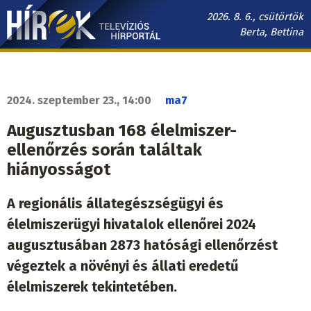
Ugrás
2026. 8. 6., csütörtök
a
Berta, Bettina
tartalomra
Hírek.sk
fő
navigáció
2024. szeptember 23., 14:00
ma7
Augusztusban 168 élelmiszer-
ellenőrzés során találtak
hiányosságot
A regionális állategészségügyi és
élelmiszerügyi hivatalok ellenőrei 2024
augusztusában 2873 hatósági ellenőrzést
végeztek a növényi és állati eredetű
élelmiszerek tekintetében.