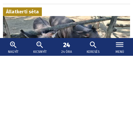
Állatkerti séta
NAGYÍT
KICSINYÍT
24 ÓRA
KERESÉS
MENÜ
2026. augusztus 6., 10:31
Hűsítő séta a győri Xantus János Állatkertben
- KÉPGALÉRIA
A látogatók árnyas fák alatt, gondozott, szép
környezetben szemlélhetik az állatkert