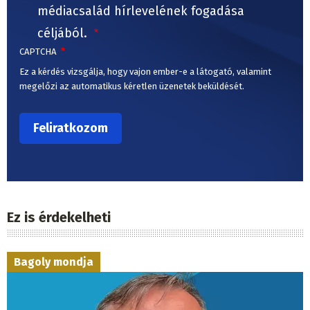
médiacsalád hírlevelének fogadása
céljából.
CAPTCHA
Ez a kérdés vizsgálja, hogy vajon ember-e a látogató, valamint
megelőzi az automatikus kéretlen üzenetek beküldését.
Ez is érdekelheti
Bagoly mondja