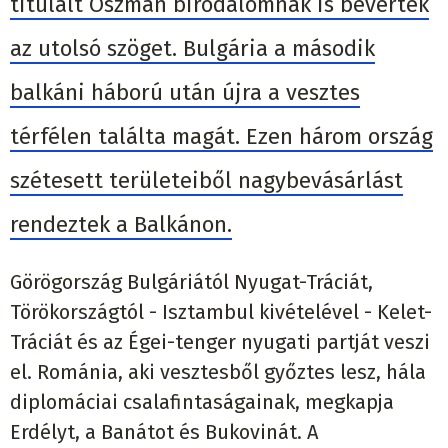
titulált Oszmán birodalomnak is beverték
az utolsó szöget. Bulgária a második
balkáni háború után újra a vesztes
térfélen találta magát. Ezen három ország
szétesett területeiből nagybevásárlást
rendeztek a Balkánon.
Görögország Bulgáriától Nyugat-Tráciát,
Törökországtól - Isztambul kivételével - Kelet-
Tráciát és az Égei-tenger nyugati partját veszi
el. Románia, aki vesztesből győztes lesz, hála
diplomáciai csalafintaságainak, megkapja
Erdélyt, a Banátot és Bukovinát. A