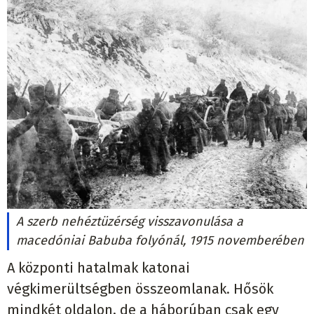
A szerb nehéztüzérség visszavonulása a
macedóniai Babuba folyónál, 1915 novemberében
A központi hatalmak katonai
végkimerültségben összeomlanak. Hősök
mindkét oldalon, de a háborúban csak egy