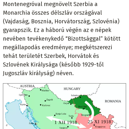
Montenegróval megnövelt Szerbia a
Monarchia összes délszláv országával
(Vajdaság, Bosznia, Horvátország, Szlovénia)
gyarapszik. Ez a háború végén az e népek
nevében tevékenykedő “Bizottsággal” kötött
megállapodás eredménye; megkétszerezi
tehát területét Szerbek, Horvátok és
Szlovének Királysága (később 1929-től
Jugoszláv királyság) néven.