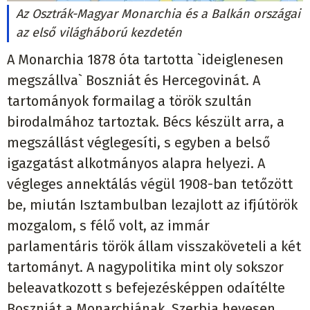
Az Osztrák-Magyar Monarchia és a Balkán országai
az első világháború kezdetén
A Monarchia 1878 óta tartotta `ideiglenesen
megszállva` Boszniát és Hercegovinát. A
tartományok formailag a török szultán
birodalmához tartoztak. Bécs készült arra, a
megszállást véglegesíti, s egyben a belső
igazgatást alkotmányos alapra helyezi. A
végleges annektálás végül 1908-ban tetőzött
be, miután Isztambulban lezajlott az ifjútörök
mozgalom, s félő volt, az immár
parlamentáris török állam visszaköveteli a két
tartományt. A nagypolitika mint oly sokszor
beleavatkozott s befejezésképpen odaítélte
Boszniát a Monarchiának. Szerbia hevesen