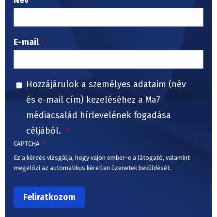
E-mail
Hozzájárulok a személyes adataim (név
és e-mail cím) kezeléséhez a Ma7
médiacsalád hírlevelének fogadása
céljából.
CAPTCHA
Ez a kérdés vizsgálja, hogy vajon ember-e a látogató, valamint
megelőzi az automatikus kéretlen üzenetek beküldését.