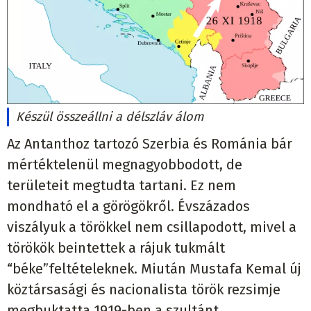
Készül összeállni a délszláv álom
Az Antanthoz tartozó Szerbia és Románia bár
mértéktelenül megnagyobbodott, de
területeit megtudta tartani. Ez nem
mondható el a görögökről. Évszázados
viszályuk a törökkel nem csillapodott, mivel a
törökök beintettek a rájuk tukmált
“béke”feltételeknek. Miután Mustafa Kemal új
köztársasági és nacionalista török rezsimje
megbuktatta 1919-ben a szultánt,