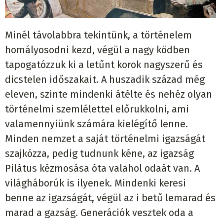
Minél távolabbra tekintünk, a történelem
homályosodni kezd, végül a nagy ködben
tapogatózzuk ki a letűnt korok nagyszerű és
dicstelen időszakait. A huszadik század még
eleven, szinte mindenki átélte és nehéz olyan
történelmi szemlélettel előrukkolni, ami
valamennyiünk számára kielégítő lenne.
Minden nemzet a saját történelmi igazságát
szajkózza, pedig tudnunk kéne, az igazság
Pilátus kézmosása óta valahol odaát van. A
világháborúk is ilyenek. Mindenki keresi
benne az igazságát, végül az i betű lemarad és
marad a gazság. Generációk vesztek oda a