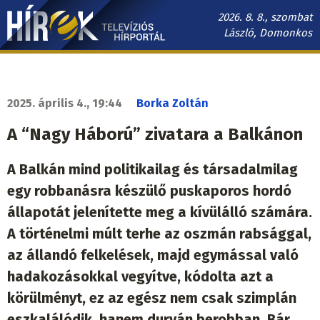
Ugrás
2026. 8. 8., szombat
a
László, Domonkos
tartalomra
Hírek.sk
fő
navigáció
2025. április 4., 19:44
Borka Zoltán
A “Nagy Háború” zivatara a Balkánon
A Balkán mind politikailag és társadalmilag
egy robbanásra készülő puskaporos hordó
állapotát jelenítette meg a kívülálló számára.
A történelmi múlt terhe az oszmán rabsággal,
az állandó felkelések, majd egymással való
hadakozásokkal vegyítve, kódolta azt a
körülményt, ez az egész nem csak szimplán
eszkalálódik, hanem durván berobban. Bár