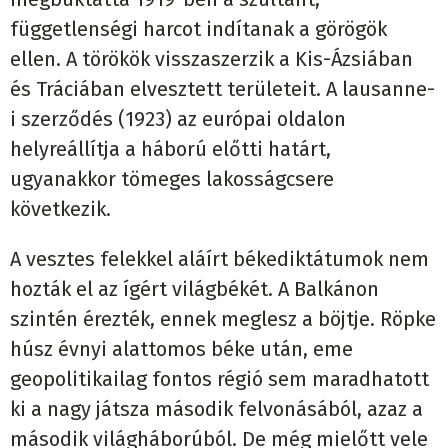
függetlenségi harcot indítanak a görögök
ellen. A törökök visszaszerzik a Kis-Ázsiában
és Tráciában elvesztett területeit. A lausanne-
i szerződés (1923) az európai oldalon
helyreállítja a háború előtti határt,
ugyanakkor tömeges lakosságcsere
következik.
A vesztes felekkel aláírt békediktátumok nem
hozták el az ígért világbékét. A Balkánon
szintén érezték, ennek meglesz a böjtje. Röpke
húsz évnyi alattomos béke után, eme
geopolitikailag fontos régió sem maradhatott
ki a nagy játsza második felvonásából, azaz a
második világháborúból. De még mielőtt vele