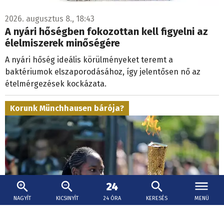
2026. augusztus 8., 18:43
A nyári hőségben fokozottan kell figyelni az
élelmiszerek minőségére
A nyári hőség ideális körülményeket teremt a
baktériumok elszaporodásához, így jelentősen nő az
ételmérgezések kockázata.
Korunk Münchhausen bárója?
NAGYÍT
KICSINYÍT
24 ÓRA
KERESÉS
MENÜ