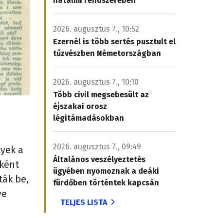
hatalmi rendszerében
2026. augusztus 7., 10:52
Ezernél is több sertés pusztult el
tűzvészben Németországban
2026. augusztus 7., 10:10
Több civil megsebesült az
éjszakai orosz
légitámadásokban
2026. augusztus 7., 09:49
yek a
Általános veszélyeztetés
ként
ügyében nyomoznak a deáki
ták be,
fürdőben történtek kapcsán
ve
TELJES LISTA