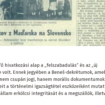
ő hivatkozási alap a „felszabadulás” és az „új
e volt. Ennek jegyében a Beneš-dekrétumok, amel
k, nem csupán jogi, hanem morális dokumentumok
eit a történelmi igazságtétel eszközeiként mutat
 állam erkölcsi integritását és a megszállók, illet