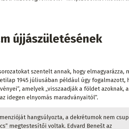
am újjászületésének
ksorozatokat szentelt annak, hogy elmagyarázza, m
tilap 1945 júliusában például úgy fogalmazott, 
ényei”, amelyek „visszaadják a földet azoknak, a
t az idegen elnyomás maradványaitól”.
 dimenzióját hangsúlyozta, a dekrétumok nem csu
cs” megtestesítői voltak. Edvard Benešt az