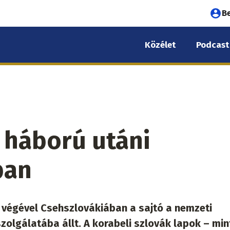
Fel
B
fió
Közélet
Podcast
me
 háború utáni
ban
 végével Csehszlovákiában a sajtó a nemzeti
 szolgálatába állt. A korabeli szlovák lapok – min