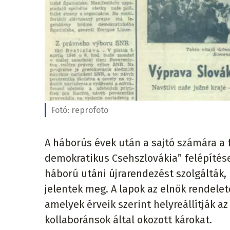
Fotó:
reprofoto
A háborús évek után a sajtó számára a f
demokratikus Csehszlovákia” felépítés
háború utáni újrarendezést szolgáltá
jelentek meg. A lapok az elnök rendelet
amelyek érveik szerint helyreállítják az
kollaboránsok által okozott károkat.