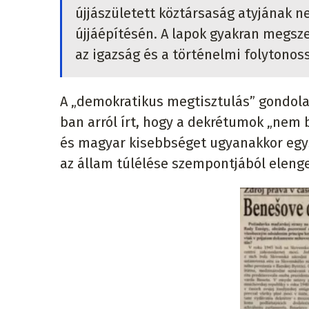
újjászületett köztársaság atyjának ne
újjáépítésén. A lapok gyakran megsze
az igazság és a történelmi folytono
A „demokratikus megtisztulás” gondolat
ban arról írt, hogy a dekrétumok „nem 
és magyar kisebbséget ugyanakkor egy
az állam túlélése szempontjából eleng