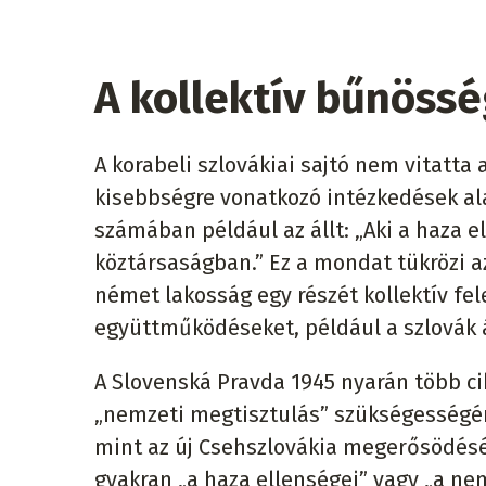
A kollektív bűnössé
A korabeli szlovákiai sajtó nem vitatta
kisebbségre vonatkozó intézkedések al
számában például az állt: „Aki a haza el
köztársaságban.” Ez a mondat tükrözi az
német lakosság egy részét kollektív fel
együttműködéseket, például a szlovák á
A Slovenská Pravda 1945 nyarán több cik
„nemzeti megtisztulás” szükségességér
mint az új Csehszlovákia megerősödéséne
gyakran „a haza ellenségei” vagy „a nem