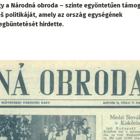
agy a Národná obroda – szinte egyöntetűen támo
š politikáját, amely az ország egységének
egbüntetését hirdette.