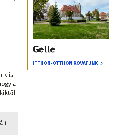
Gelle
ITTHON-OTTHON ROVATUNK
ik is
hogy a
kiktől
pán