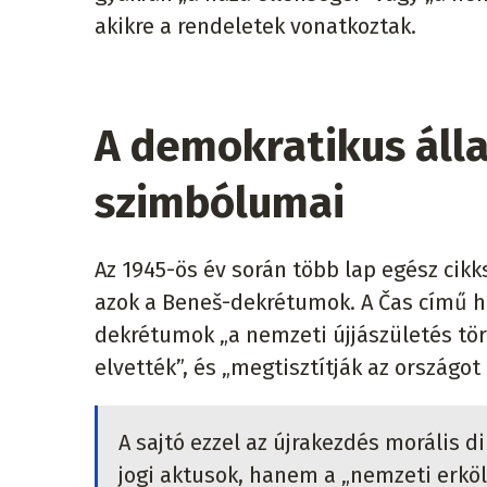
akikre a rendeletek vonatkoztak.
A demokratikus áll
szimbólumai
Az 1945-ös év során több lap egész cik
azok a Beneš-dekrétumok. A Čas című he
dekrétumok „a nemzeti újjászületés törv
elvették”, és „megtisztítják az országo
A sajtó ezzel az újrakezdés morális
jogi aktusok, hanem a „nemzeti erköl