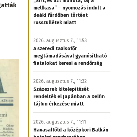
„Sírt, és azt mondta, fáj a
gatták
mellkasa” – nyomozás indult a
deáki fürdőben történt
rosszullétek miatt
2026. augusztus 7., 11:53
A szeredi taxisofőr
megtámadásával gyanúsítható
fiatalokat keresi a rendőrség
2026. augusztus 7., 11:32
Százezrek kitelepítését
rendelték el Japánban a Delfin
tájfun érkezése miatt
2026. augusztus 7., 11:11
Havasalföld a középkori Balkán