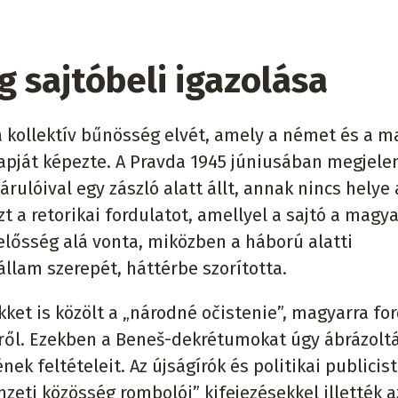
g sajtóbeli igazolása
 a kollektív bűnösség elvét, amely a német és a 
apját képezte. A Pravda 1945 júniusában megjele
árulóival egy zászló alatt állt, annak nincs helye 
t a retorikai fordulatot, amellyel a sajtó a magya
elősség alá vonta, miközben a háború alatti
llam szerepét, háttérbe szorította.
ket is közölt a „národné očistenie”, magyarra for
ől. Ezekben a Beneš-dekrétumokat úgy ábrázoltá
k feltételeit. Az újságírók és politikai publicis
zeti közösség rombolói” kifejezésekkel illették a