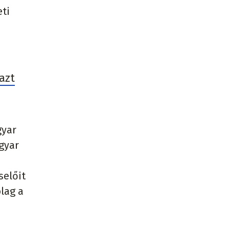
eti
azt
gyar
gyar
selőit
lag a