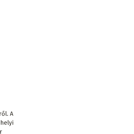
ől. A
helyi
r