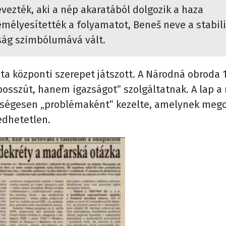
vezték, aki a nép akaratából dolgozik a haza
mélyesítették a folyamatot, Beneš neve a stabili
sság szimbólumává vált.
a központi szerepet játszott. A Národná obroda 
bosszút, hanem igazságot” szolgáltatnak. A lap 
ségesen „problémaként” kezelte, amelynek meg
edhetetlen.