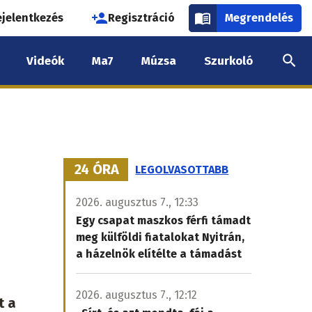
használói
ejelentkezés
Regisztráció
Megrendelés
k
Videók
Ma7
Múzsa
Szurkoló
nüje
24 ÓRA
LEGOLVASOTTABB
2026. augusztus 7., 12:33
Egy csapat maszkos férfi támadt
meg külföldi fiatalokat Nyitrán,
a házelnök elítélte a támadást
2026. augusztus 7., 12:12
t a