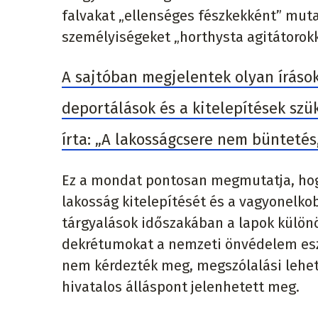
falvakat „ellenséges fészkekként” muta
személyiségeket „horthysta agitátorokk
A sajtóban megjelentek olyan írás
deportálások és a kitelepítések szü
írta: „A lakosságcsere nem büntetés
Ez a mondat pontosan megmutatja, hogy
lakosság kitelepítését és a vagyonelk
tárgyalások időszakában a lapok külön
dekrétumokat a nemzeti önvédelem eszk
nem kérdezték meg, megszólalási lehető
hivatalos álláspont jelenhetett meg.