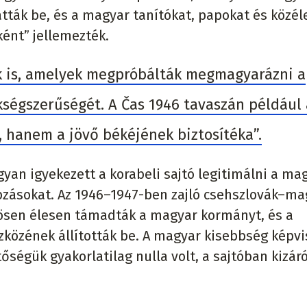
tták be, és a magyar tanítókat, papokat és közél
ént” jellemezték.
ok is, amelyek megpróbálták megmagyarázni a
kségszerűségét. A Čas 1946 tavaszán például 
, hanem a jövő békéjének biztosítéka”.
an igyekezett a korabeli sajtó legitimálni a ma
obzásokat. Az 1946–1947-ben zajló csehszlovák–ma
ösen élesen támadták a magyar kormányt, és a
özének állították be. A magyar kisebbség képvi
ségük gyakorlatilag nulla volt, a sajtóban kizáró