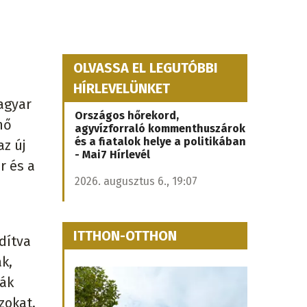
OLVASSA EL LEGUTÓBBI
HÍRLEVELÜNKET
magyar
Országos hőrekord,
nő
agyvízforraló kommenthuszárok
és a fiatalok helye a politikában
az új
- Mai7 Hírlevél
r és a
2026. augusztus 6., 19:07
ITTHON-OTTHON
dítva
k,
ták
zokat,