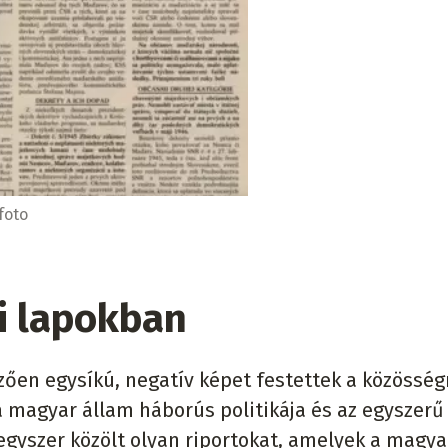
foto
i lapokban
zően egysíkú, negatív képet festettek a közösségr
 magyar állam háborús politikája és az egyszerű 
gyszer közölt olyan riportokat, amelyek a magya