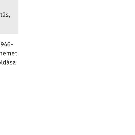
tás,
1946-
a német
oldása