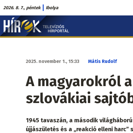
Ugrás
2026. 8. 7., péntek
Ibolya
a
Hírek.sk
tartalomra
fő
navigáció
2025. november 1., 15:33
Mátis Rudolf
A magyarokról a
szlovákiai sajtó
1945 tavaszán, a második világháború
újjászületés és a „reakció elleni harc”