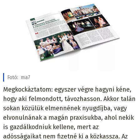
Fotó:
ma7
Megkockáztatom: egyszer végre hagyni kéne,
hogy aki felmondott, távozhasson. Akkor talán
sokan közülük elmennének nyugdíjba, vagy
elvonulnának a magán praxisukba, ahol nekik
is gazdálkodniuk kellene, mert az
adósságaikat nem fizetné ki a közkassza. Az