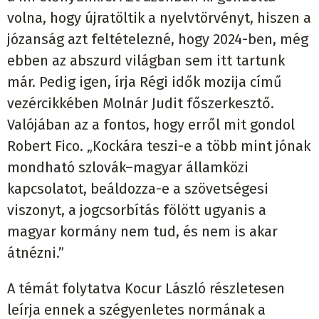
volna, hogy újratöltik a nyelvtörvényt, hiszen a
józanság azt feltételezné, hogy 2024-ben, még
ebben az abszurd világban sem itt tartunk
már. Pedig igen, írja Régi idők mozija című
vezércikkében Molnár Judit főszerkesztő.
Valójában az a fontos, hogy erről mit gondol
Robert Fico. „Kockára teszi-e a több mint jónak
mondható szlovák–magyar államközi
kapcsolatot, beáldozza-e a szövetségesi
viszonyt, a jogcsorbítás fölött ugyanis a
magyar kormány nem tud, és nem is akar
átnézni.”
A témát folytatva Kocur László részletesen
leírja ennek a szégyenletes normának a