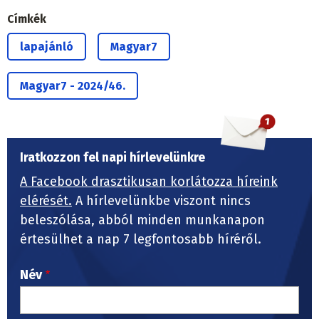
Címkék
lapajánló
Magyar7
Magyar7 - 2024/46.
Iratkozzon fel napi hírlevelünkre
A Facebook drasztikusan korlátozza híreink
elérését.
A hírlevelünkbe viszont nincs
beleszólása, abból minden munkanapon
értesülhet a nap 7 legfontosabb híréről.
Név