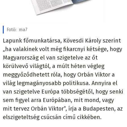
Fotó:
ma7
Lapunk főmunkatársa, Kövesdi Károly szerint
„ha valakinek volt még fikarcnyi kétsége, hogy
Magyarország el van szigetelve az őt
körülvevő világtól, a múlt héten végleg
meggyőződhetett róla, hogy Orbán Viktor a
világ legmagányosabb politikusa. Annyira el
van szigetelve Európa többségétől, hogy senki
sem figyel arra Európában, mit mond, vagy
mit tervez Orbán Viktor”, írja a Budapesten, az
elszigeteltség csúcsán című cikkében.