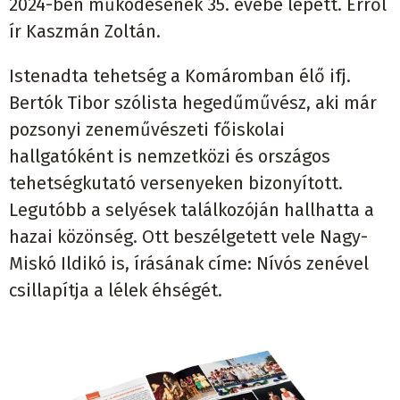
2024-ben működésének 35. évébe lépett. Erről
ír Kaszmán Zoltán.
Istenadta tehetség a Komáromban élő ifj.
Bertók Tibor szólista hegedűművész, aki már
pozsonyi zeneművészeti főiskolai
hallgatóként is nemzetközi és országos
tehetségkutató versenyeken bizonyított.
Legutóbb a selyések találkozóján hallhatta a
hazai közönség. Ott beszélgetett vele Nagy-
Miskó Ildikó is, írásának címe: Nívós zenével
csillapítja a lélek éhségét.