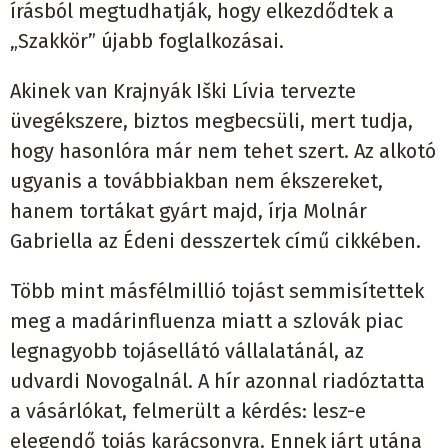
írásból megtudhatják, hogy elkezdődtek a
„Szakkör” újabb foglalkozásai.
Akinek van Krajnyák Iški Lívia tervezte
üvegékszere, biztos megbecsüli, mert tudja,
hogy hasonlóra már nem tehet szert. Az alkotó
ugyanis a továbbiakban nem ékszereket,
hanem tortákat gyárt majd, írja Molnár
Gabriella az Édeni desszertek című cikkében.
Több mint másfélmillió tojást semmisítettek
meg a madárinfluenza miatt a szlovák piac
legnagyobb tojásellátó vállalatánál, az
udvardi Novogalnál. A hír azonnal riadóztatta
a vásárlókat, felmerült a kérdés: lesz-e
elegendő tojás karácsonyra. Ennek járt utána