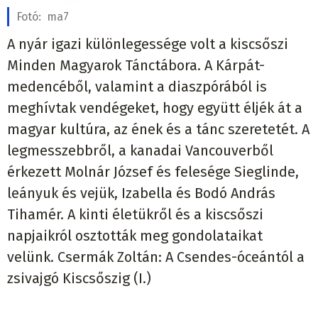
Fotó:
ma7
A nyár igazi különlegessége volt a kiscsőszi
Minden Magyarok Tánctábora. A Kárpát-
medencéből, valamint a diaszpórából is
meghívtak vendégeket, hogy együtt éljék át a
magyar kultúra, az ének és a tánc szeretetét. A
legmesszebbről, a kanadai Vancouverből
érkezett Molnár József és felesége Sieglinde,
leányuk és vejük, Izabella és Bodó András
Tihamér. A kinti életükről és a kiscsőszi
napjaikról osztották meg gondolataikat
velünk. Csermák Zoltán: A Csendes-óceántól a
zsivajgó Kiscsőszig (I.)