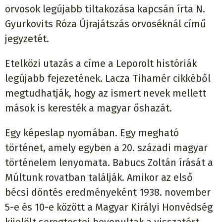
orvosok legújabb tiltakozása kapcsán írta N.
Gyurkovits Róza Újrajátszás orvoséknál című
jegyzetét.
Etelközi utazás a címe a Leporolt históriák
legújabb fejezetének. Lacza Tihamér cikkéből
megtudhatják, hogy az ismert nevek mellett
mások is keresték a magyar őshazát.
Egy képeslap nyomában. Egy megható
történet, amely egyben a 20. századi magyar
történelem lenyomata. Babucs Zoltán írását a
Múltunk rovatban találják. Amikor az első
bécsi döntés eredményeként 1938. november
5-e és 10-e között a Magyar Királyi Honvédség
kijelölt seregtestei bevonultak a visszatért