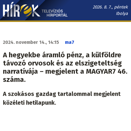
Ugrás
2026. 8. 7., péntek
a
Ibolya
tartalomra
Hírek.sk
fő
navigáció
2024. november 14., 14:15
ma7
A hegyekbe áramló pénz, a külföldre
távozó orvosok és az elszigeteltség
narratívája – megjelent a MAGYAR7 46.
száma.
A szokásos gazdag tartalommal megjelent
közéleti hetilapunk.