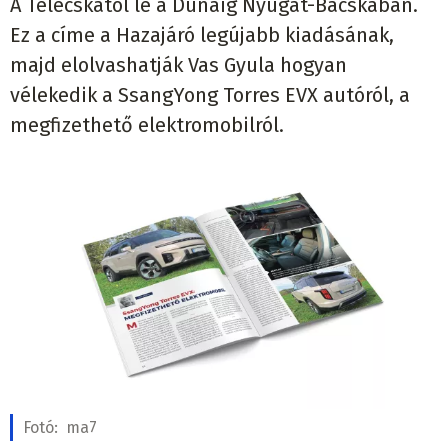
A Telecskától le a Dunáig Nyugat-Bácskában.
Ez a címe a Hazajáró legújabb kiadásának,
majd elolvashatják Vas Gyula hogyan
vélekedik a SsangYong Torres EVX autóról, a
megfizethető elektromobilról.
Fotó:
ma7