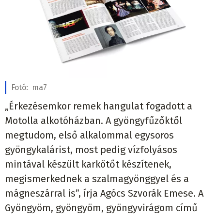
Fotó:
ma7
„Érkezésemkor remek hangulat fogadott a
Motolla alkotóházban. A gyöngyfűzőktől
megtudom, első alkalommal egysoros
gyöngykalárist, most pedig vízfolyásos
mintával készült karkötőt készítenek,
megismerkednek a szalmagyönggyel és a
mágneszárral is”, írja Agócs Szvorák Emese. A
Gyöngyöm, gyöngyöm, gyöngyvirágom című