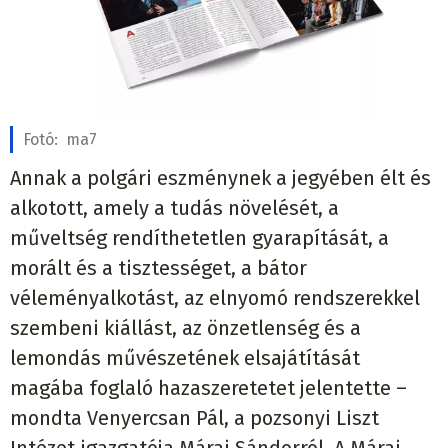
Fotó:
ma7
Annak a polgári eszménynek a jegyében élt és
alkotott, amely a tudás növelését, a
műveltség rendíthetetlen gyarapítását, a
morált és a tisztességet, a bátor
véleményalkotást, az elnyomó rendszerekkel
szembeni kiállást, az önzetlenség és a
lemondás művészetének elsajátítását
magába foglaló hazaszeretetet jelentette –
mondta Venyercsan Pál, a pozsonyi Liszt
Intézet igazgatója Márai Sándorról. A Márai