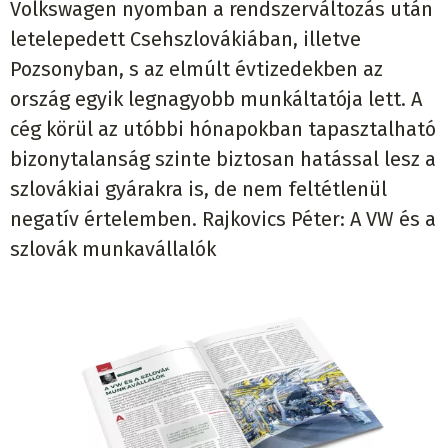
Volkswagen nyomban a rendszerváltozás után
letelepedett Csehszlovákiában, illetve
Pozsonyban, s az elmúlt évtizedekben az
ország egyik legnagyobb munkáltatója lett. A
cég körül az utóbbi hónapokban tapasztalható
bizonytalanság szinte biztosan hatással lesz a
szlovákiai gyárakra is, de nem feltétlenül
negatív értelemben. Rajkovics Péter: A VW és a
szlovák munkavállalók