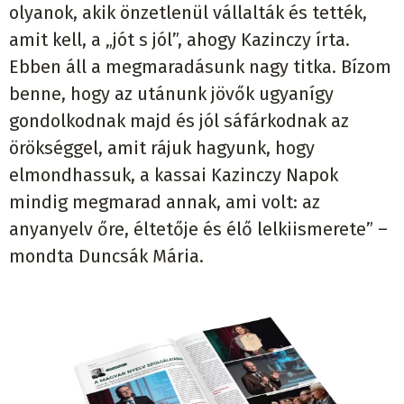
olyanok, akik önzetlenül vállalták és tették,
amit kell, a „jót s jól”, ahogy Kazinczy írta.
Ebben áll a megmaradásunk nagy titka. Bízom
benne, hogy az utánunk jövők ugyanígy
gondolkodnak majd és jól sáfárkodnak az
örökséggel, amit rájuk hagyunk, hogy
elmondhassuk, a kassai Kazinczy Napok
mindig megmarad annak, ami volt: az
anyanyelv őre, éltetője és élő lelkiismerete” –
mondta Duncsák Mária.