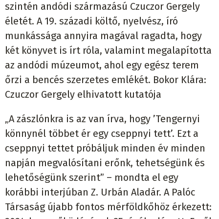
szintén andódi származású Czuczor Gergely
életét. A 19. századi költő, nyelvész, író
munkássága annyira magával ragadta, hogy
két könyvet is írt róla, valamint megalapította
az andódi múzeumot, ahol egy egész terem
őrzi a bencés szerzetes emlékét. Bokor Klára:
Czuczor Gergely elhivatott kutatója
„A zászlónkra is az van írva, hogy ’Tengernyi
könnynél többet ér egy cseppnyi tett’. Ezt a
cseppnyi tettet próbáljuk minden év minden
napján megvalósítani erőnk, tehetségünk és
lehetőségünk szerint” – mondta el egy
korábbi interjúban Z. Urbán Aladár. A Palóc
Társaság újabb fontos mérföldkőhöz érkezett: