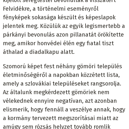
Felvidékre, a történelmi eseményről
fényképek sokasága készült és képeslapok
jelentek meg. Közülük az egyik legismertebb a
párkányi bevonulás azon pillanatát örökítette
meg, amikor honvédei élén egy fiatal tiszt
áthalad a diadalkapu alatt.
Szomorú képet fest néhány gömöri település
életminőségéről a napokban közzétett lista,
amely a szlovákiai településeket rangsorolja.
Az általunk megkérdezett gömöriek nem
vélekednek ennyire negatívan, azt azonban
elismerik, hogy fennáll a veszélye annak, hogy
a kormány tervezett megszorításai miatt az
amúgy sem rózsás helyzet tovább romlik