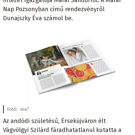
Nap Pozsonyban című rendezvényről
Dunajszky Éva számol be.
Fotó:
ma7
Az andódi születésű, Érsekújváron élt
Vágvölgyi Szilárd fáradhatatlanul kutatta a