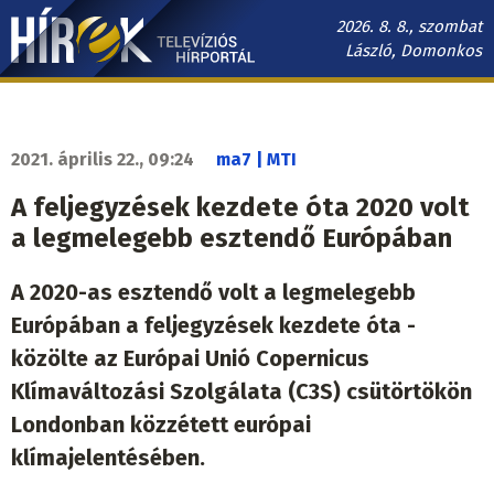
Ugrás
2026. 8. 8., szombat
a
László, Domonkos
tartalomra
Hírek.sk
fő
navigáció
2021. április 22., 09:24
ma7 | MTI
A feljegyzések kezdete óta 2020 volt
a legmelegebb esztendő Európában
A 2020-as esztendő volt a legmelegebb
Európában a feljegyzések kezdete óta -
közölte az Európai Unió Copernicus
Klímaváltozási Szolgálata (C3S) csütörtökön
Londonban közzétett európai
klímajelentésében.