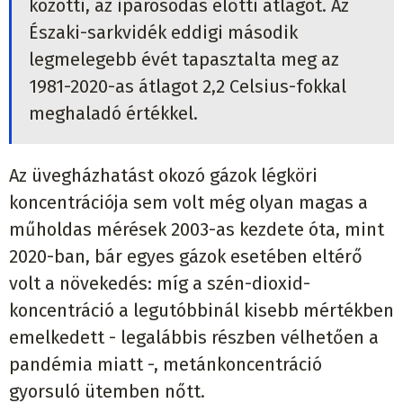
közötti, az iparosodás előtti átlagot. Az
Északi-sarkvidék eddigi második
legmelegebb évét tapasztalta meg az
1981-2020-as átlagot 2,2 Celsius-fokkal
meghaladó értékkel.
Az üvegházhatást okozó gázok légköri
koncentrációja sem volt még olyan magas a
műholdas mérések 2003-as kezdete óta, mint
2020-ban, bár egyes gázok esetében eltérő
volt a növekedés: míg a szén-dioxid-
koncentráció a legutóbbinál kisebb mértékben
emelkedett - legalábbis részben vélhetően a
pandémia miatt -, metánkoncentráció
gyorsuló ütemben nőtt.