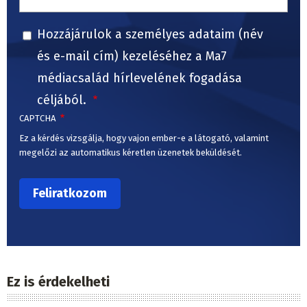
Hozzájárulok a személyes adataim (név
és e-mail cím) kezeléséhez a Ma7
médiacsalád hírlevelének fogadása
céljából.
CAPTCHA
Ez a kérdés vizsgálja, hogy vajon ember-e a látogató, valamint
megelőzi az automatikus kéretlen üzenetek beküldését.
Ez is érdekelheti