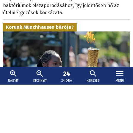
baktériumok elszaporodásához, így jelentősen nő az
ételmérgezések kockázata.
Korunk Münchhausen bárója?
NAGYÍT
KICSINYÍT
24 ÓRA
KERESÉS
MENÜ
2026. augusztus 8., 17:15
Fordulat Arday professzor ügyében: azonnali