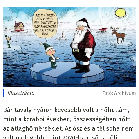
Illusztráció
Fotó:
Archívum
Bár tavaly nyáron kevesebb volt a hőhullám,
mint a korábbi években, összességében nőtt
az átlaghőmérséklet. Az ősz és a tél soha nem
volt melegebb, mint 2020-ban, sőt a téli