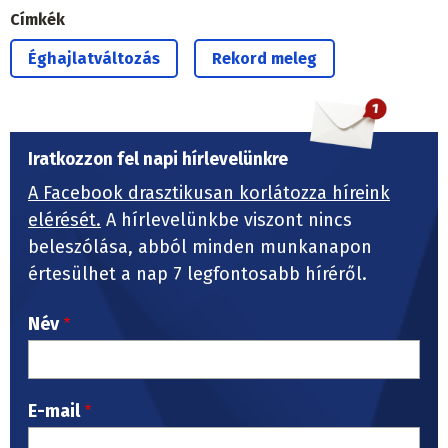
Címkék
Éghajlatváltozás
Rekord meleg
Iratkozzon fel napi hírlevelünkre
A Facebook drasztikusan korlátozza híreink
elérését.
A hírlevelünkbe viszont nincs
beleszólása, abból minden munkanapon
értesülhet a nap 7 legfontosabb híréről.
Név
E-mail