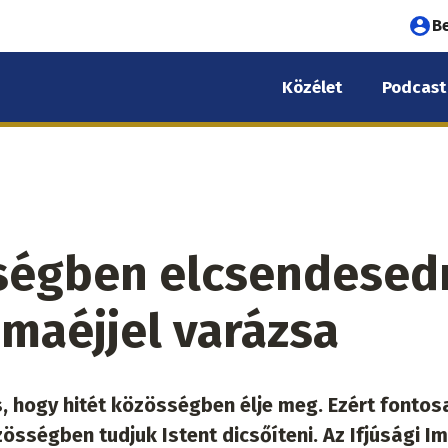
Fel
B
fió
Közélet
Podcast
me
ségben elcsendesedn
imaéjjel varázsa
 hogy hitét közösségben élje meg. Ezért fontos
össégben tudjuk Istent dicsőíteni. Az Ifjúsági Im