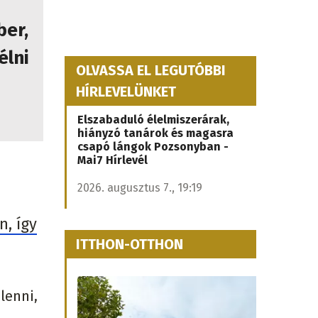
ber,
élni
OLVASSA EL LEGUTÓBBI
HÍRLEVELÜNKET
Elszabaduló élelmiszerárak,
hiányzó tanárok és magasra
csapó lángok Pozsonyban -
Mai7 Hírlevél
2026. augusztus 7., 19:19
n, így
ITTHON-OTTHON
lenni,