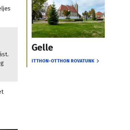
ljes
Gelle
ást.
ITTHON-OTTHON ROVATUNK
ig
et