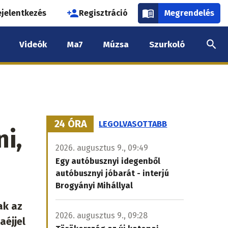
használói
ejelentkezés
Regisztráció
Megrendelés
k
Videók
Ma7
Múzsa
Szurkoló
nüje
24 ÓRA
LEGOLVASOTTABB
i,
2026. augusztus 9., 09:49
Egy autóbusznyi idegenből
autóbusznyi jóbarát - interjú
Brogyányi Mihállyal
ak az
2026. augusztus 9., 09:28
aéjjel