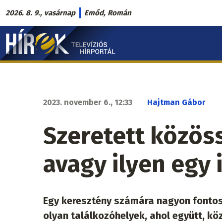
Ugrás
2026. 8. 9., vasárnap
Emőd, Román
a
Hírek.sk
tartalomra
fő
navigáció
2023. november 6., 12:33
Hajtman Gábor
Szeretett közös
avagy ilyen egy 
Egy keresztény számára nagyon fontos,
olyan találkozóhelyek, ahol együtt, köz