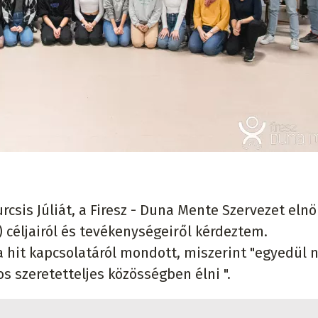
csis Júliát, a Firesz - Duna Mente Szervezet elnö
 céljairól és tevékenységeiről kérdeztem.
a hit kapcsolatáról mondott, miszerint "egyedül 
s szeretetteljes közösségben élni ".