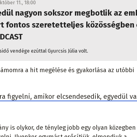
któber 11., 18:00
edül nagyon sokszor megbotlik az em
t fontos szeretetteljes közösségben 
ODCAST
idő vendége ezúttal Gyurcsis Júlia volt.
ámomra a hit megélése és gyakorlása az utóbbi
a figyelni, amikor elcsendesedik, egyedül va
ny is olykor, de tényleg jobb egy olyan közegben 
elni. Ilyenkor egymást erősítjük, elmondjuk a