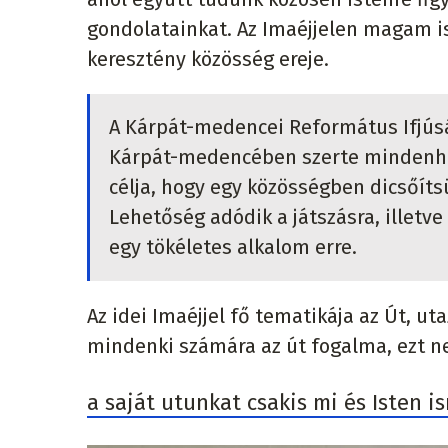
gondolatainkat. Az Imaéjjelen magam is
keresztény közösség ereje.
A Kárpát-medencei Református Ifjúsá
Kárpát-medencében szerte mindenhol
célja, hogy egy közösségben dicsőíts
Lehetőség adódik a játszásra, illetve 
egy tökéletes alkalom erre.
Az idei Imaéjjel fő tematikája az Út, ut
mindenki számára az út fogalma, ezt n
a saját utunkat csakis mi és Isten i