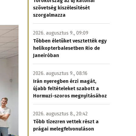
Törökország az új katonai
szövetség kiszélesítését
szorgalmazza
2026. augusztus 9., 09:09
Többen életüket vesztették egy
helikopterbalesetben Rio de
Janeiróban
2026. augusztus 9., 08:16
Irán nyeregben érzi magát,
újabb feltételeket szabott a
Hormuzi-szoros megnyitásához
2026. augusztus 8., 20:42
Több tízezren vettek részt a
prágai melegfelvonuláson