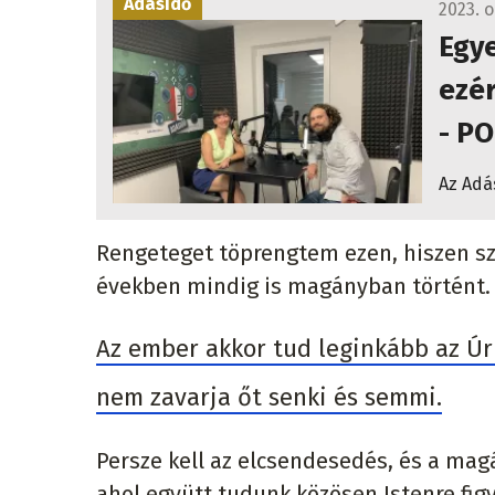
Adásidő
2023. o
Egy
ezér
- P
Az Adás
Rengeteget töprengtem ezen, hiszen sz
években mindig is magányban történt.
Az ember akkor tud leginkább az Úrr
nem zavarja őt senki és semmi.
Persze kell az elcsendesedés, és a magá
ahol együtt tudunk közösen Istenre figy