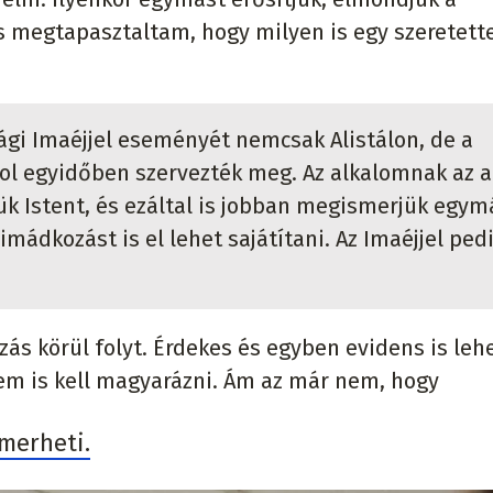
 megtapasztaltam, hogy milyen is egy szeretette
gi Imaéjjel eseményét nemcsak Alistálon, de a
 egyidőben szervezték meg. Az alkalomnak az a
ük Istent, és ezáltal is jobban megismerjük egym
imádkozást is el lehet sajátítani. Az Imaéjjel ped
azás körül folyt. Érdekes és egyben evidens is leh
em is kell magyarázni. Ám az már nem, hogy
smerheti.