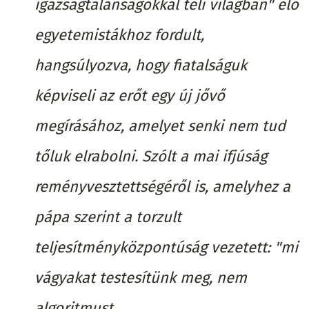
igazságtalanságokkal teli világban" élő
egyetemistákhoz fordult,
hangsúlyozva, hogy fiatalságuk
képviseli az erőt egy új jővő
megírásához, amelyet senki nem tud
tőluk elrabolni. Szólt a mai ifjúság
reményvesztettségéről is, amelyhez a
pápa szerint a torzult
teljesítményközpontúság vezetett: "mi
vágyakat testesítünk meg, nem
algoritmust