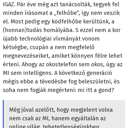
IGAZ. Pár éve még azt tanácsolták, tegyek fel
minden írásomat a „felhőbe”, így nem veszik
el. Most pedig egy ködfelhőbe kerültünk, a
(honnan)tudás homályába. S ezzel nem a kor
újabb technológiai vívmányát vonom
kétségbe, csupán a nem megfelelő
megnevezéseiket, amiket könnyen félre lehet
érteni. Ahogy az okostelefon sem okos, úgy az
MI sem intelligens. A következő generáció
mégis ebbe a tévedésbe fog beleszületni, és
soha nem fogják megérteni: mi itt a gond?
Még jóval azelőtt, hogy megjelent volna
nem csak az MI, hanem egyáltalán az
online világ, tehetetlenségünkben