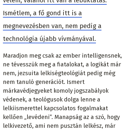
vélem, valahol itt van a lebuktatás.
Ismétlem, a fő gond itt is a
megnevezésben van, nem pedig a
technológia újabb vívmányával.
Maradjon meg csak az ember intelligensnek,
ne tévesszük meg a fiatalokat, a logikát már
nem, jezsuita lelkiségteológiát pedig még
nem tanuló generációt. Ismert
márkavédjegyeket komoly jogszabályok
védenek, a teológusok dolga lenne a
lelkiismerettel kapcsolatos fogalmakat
kellően „levédeni”. Manapság az a szó, hogy
lelkivezető, ami nem pusztán lelkész, már