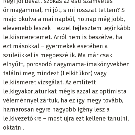
Régi jól bevált szokás az esti számvetés
önmagammal, mi jót, s mi rosszat tettem? S
majd okulva a mai napból, holnap még jobb,
elevenebb leszek – ezzel fejlesztem leginkább
lelkiismeretemet. Arról nem is beszélve, ha
ezt másokkal – gyermekek esetében a
szüleiikkel is megbeszélik. Ma már csak
elnyűtt, porosodó nagymama-imakönyvekben
találni meg mindezt (Lelkitükör) vagy
lelkiismeret vizsgálat. Az említett
lelkigyakorlatunkat mégis azzal az optimista
véleménnyel zártuk, ha ez így megy tovább,
hamarosan egyre nagyobb igény lesz a
lelkivezetőkre – most újra ezt kellene tanulni,
oktatni.