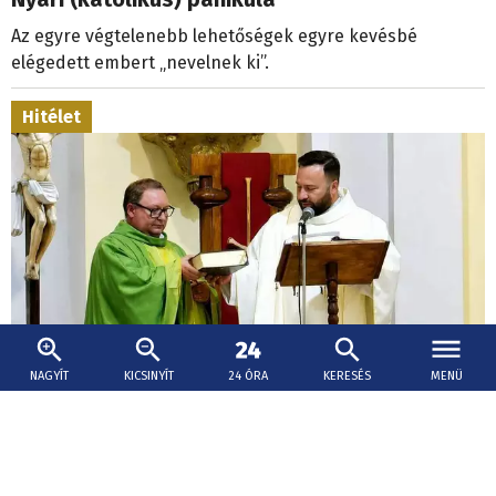
Az egyre végtelenebb lehetőségek egyre kevésbé
elégedett embert „nevelnek ki”.
Hitélet
NAGYÍT
KICSINYÍT
24 ÓRA
KERESÉS
MENÜ
2026. augusztus 5., 09:36
Tizenöt év után újra van plébánosa
Ipolyvisknek