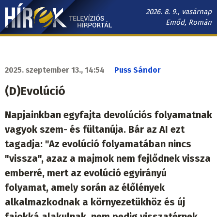
Ugrás
2026. 8. 9., vasárnap
a
Emőd, Román
tartalomra
Hírek.sk
fő
navigáció
2025. szeptember 13., 14:54
Puss Sándor
(D)Evolúció
Napjainkban egyfajta devolúciós folyamatnak
vagyok szem- és fültanúja. Bár az AI ezt
tagadja: "Az evolúció folyamatában nincs
"vissza", azaz a majmok nem fejlődnek vissza
emberré, mert az evolúció egyirányú
folyamat, amely során az élőlények
alkalmazkodnak a környezetükhöz és új
fajokká alakulnak, nem pedig visszatérnek