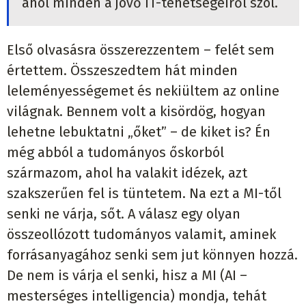
ahol minden a jövő IT-tehetségeiről szól.
Első olvasásra összerezzentem – felét sem
értettem. Összeszedtem hát minden
leleményességemet és nekiültem az online
világnak. Bennem volt a kisördög, hogyan
lehetne lebuktatni „őket” – de kiket is? Én
még abból a tudományos őskorból
származom, ahol ha valakit idézek, azt
szakszerűen fel is tüntetem. Na ezt a MI-től
senki ne várja, sőt. A válasz egy olyan
összeollózott tudományos valamit, aminek
forrásanyagához senki sem jut könnyen hozzá.
De nem is várja el senki, hisz a MI (AI –
mesterséges intelligencia) mondja, tehát