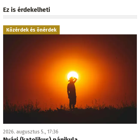
Ez is érdekelheti
Közérdek és önérdek
2026. augusztus 5., 17:36
Nyári (katolikus) pánikula