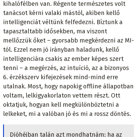
kihalófélben van. Régente természetes volt
tanácsot kérni valaki mástól, akiben kellő
intelligenciát véltünk felfedezni. Bíztunk a
tapasztaltabb idősekben, ma viszont
mellőzzük őket – gyorsabb megkérdezni az MI-
tól. Ezzel nem jó irányban haladunk, kellő
intelligenciára csakis az ember képes szert
tenni – a megérzés, az intuíció, az a bizonyos
6. érzékszerv kifejezések mind-mind erre
utalnak. Most, hogy napokig offline állapotban
voltam, lelkigyakorlaton vettem részt. Ott
oktatjuk, hogyan kell megkülönböztetni a
lelkeket, mi a valóban jó és mi a rossz döntés.
Dióhéjban talán azt mondhatnám: ha az