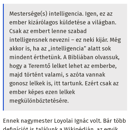
Mestersége(s) intelligencia. Igen, ez az
ember kizárólagos küldetése a világban.
Csak az embert lenne szabad
intelligensnek nevezni – ez neki kijár. Még
akkor is, ha az „intelligencia” alatt sok
mindent érthetünk. A Bibliában olvassuk,
hogy a Teremtő lelket lehet az emberbe,
majd történt valami, s azóta vannak
gonosz lelkek is, itt tartunk. Ezért csak az
ember képes ezen lelkek
megkülönböztetésére.
Ennek nagymester Loyolai Ignác volt. Bár több
definíciót is találunk a Wikipédián, az egyik