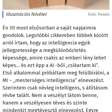
Illusztrációs felvétel
Fotó:
Pexels
Én itt most elsősorban a saját napjaimra
gondolok. Legutóbbi cikkemben többek között
arról írtam, hogy az intelligencia egyik
jellegzetessége a megkülönböztetés
képessége, amire csakis az emberi lény lehet
képes… és ezt épp a AI -ből „csikartam ki”.
Első alkalommal próbáltam meg felülbírálni, a
MI – „mesterséges intelligencia” elnevezést.
Szerintem csak névleg intelligens, s állításom
révbe talált. Nem a veszélyt látom benne,
hanem a veszélyesen téves és szinte
mindenkit megtévesztő elnevezést. Egyre