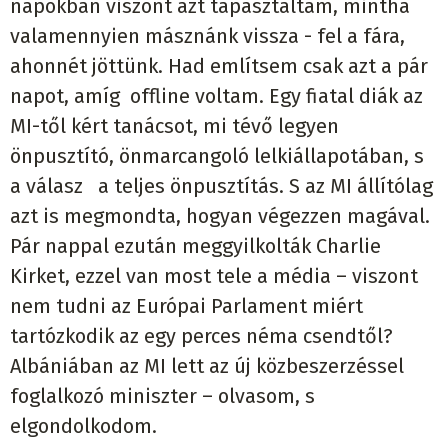
napokban viszont azt tapasztaltam, mintha
valamennyien másznánk vissza - fel a fára,
ahonnét jöttünk. Had említsem csak azt a pár
napot, amíg offline voltam. Egy fiatal diák az
MI-től kért tanácsot, mi tévő legyen
önpusztító, önmarcangoló lelkiállapotában, s
a válasz a teljes önpusztítás. S az MI állítólag
azt is megmondta, hogyan végezzen magával.
Pár nappal ezután meggyilkolták Charlie
Kirket, ezzel van most tele a média – viszont
nem tudni az Európai Parlament miért
tartózkodik az egy perces néma csendtől?
Albániában az MI lett az új közbeszerzéssel
foglalkozó miniszter – olvasom, s
elgondolkodom.