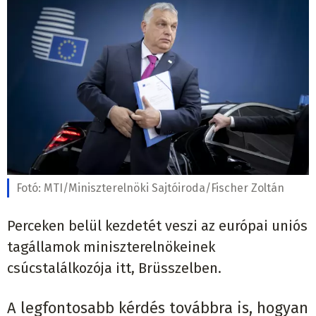
Fotó:
MTI/Miniszterelnöki Sajtóiroda/Fischer Zoltán
Perceken belül kezdetét veszi az európai uniós
tagállamok miniszterelnökeinek
csúcstalálkozója itt, Brüsszelben.
A legfontosabb kérdés továbbra is, hogyan