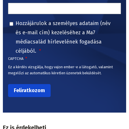
Hozzájárulok a személyes adataim (név
és e-mail cím) kezeléséhez a Ma7
médiacsalád hírlevelének fogadása
céljából.
CAPTCHA
Ez a kérdés vizsgálja, hogy vajon ember-e a látogató, valamint
megelőzi az automatikus kéretlen üzenetek beküldését.
Ez is érdekelheti