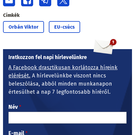
Címkék
Orbán Viktor
EU-csúcs
Iratkozzon fel napi hírlevelünkre
A Facebook drasztikusan korlátozza híreink
elérését.
A hírlevelünkbe viszont nincs
beleszólása, abból minden munkanapon
értesülhet a nap 7 legfontosabb híréről.
Név
E-mail