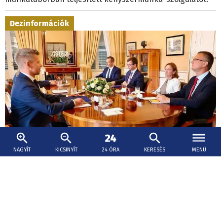
Dezinformációk
NAGYÍT
KICSINYÍT
24 ÓRA
KERESÉS
MENÜ
2026. augusztus 3., 16:37
Magyar Péter arra a kérte a frakcióvezetőket,
hogy akadályozzák meg a dezinformációk
terjesztését