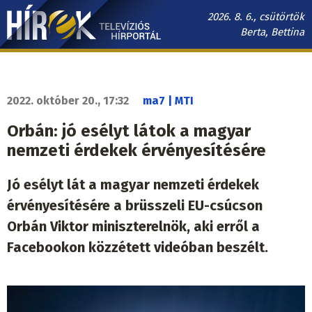
Ugrás
2026. 8. 6., csütörtök
a
Berta, Bettina
tartalomra
Hírek.sk
fő
navigáció
2022. október 20., 17:32
ma7 | MTI
Orbán: jó esélyt látok a magyar
nemzeti érdekek érvényesítésére
Jó esélyt lát a magyar nemzeti érdekek
érvényesítésére a brüsszeli EU-csúcson
Orbán Viktor miniszterelnök, aki erről a
Facebookon közzétett videóban beszélt.