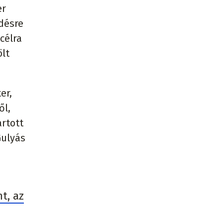
er
rdésre
célra
ölt
er,
ől,
artott
Gulyás
t, az