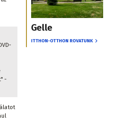
Gelle
ITTHON-OTTHON ROVATUNK
 DVD-
e
" -
álatot
ául