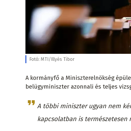
Fotó:
MTI/Illyés Tibor
A kormányfő a Miniszterelnökség épület
belügyminiszter azonnali és teljes vizs
A többi miniszter ugyan nem kért
kapcsolatban is természetesen m