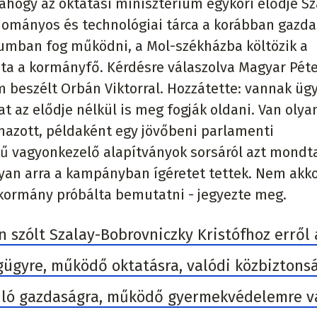
 ahogy az oktatási minisztérium egykori elődje Sz
udományos és technológiai tárca a korábban gazd
iumban fog működni, a Mol-székházba költözik a
dta a kormányfő. Kérdésre válaszolva Magyar Pét
m beszélt Orbán Viktorral. Hozzátette: vannak üg
t az elődje nélkül is meg fogják oldani. Van olya
lmazott, példaként egy jövőbeni parlamenti
kű vagyonkezelő alapítványok sorsáról azt mondt
gyan arra a kampányban ígéretet tettek. Nem akk
-kormány próbálta bemutatni - jegyezte meg.
 szólt Szalay-Bobrovniczky Kristófhoz erről 
ügyre, működő oktatásra, valódi közbiztonsá
duló gazdaságra, működő gyermekvédelemre v