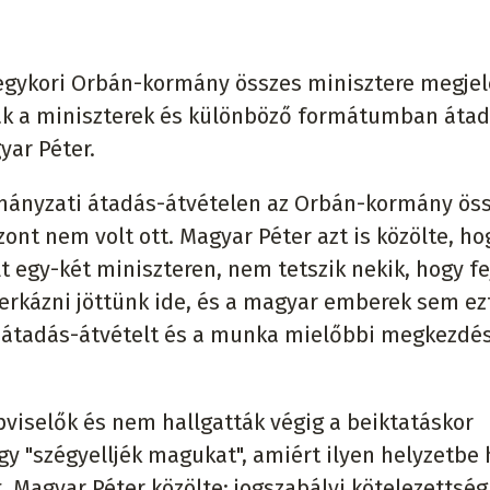
z egykori Orbán-kormány összes minisztere megjel
oltak a miniszterek és különböző formátumban átad
yar Péter.
rmányzati átadás-átvételen az Orbán-kormány ös
zont nem volt ott. Magyar Péter azt is közölte, ho
lt egy-két miniszteren, nem tetszik nekik, hogy f
terkázni jöttünk ide, és a magyar emberek sem ez
 átadás-átvételt és a munka mielőbbi megkezdés
viselők és nem hallgatták végig a beiktatáskor
y "szégyelljék magukat", amiért ilyen helyzetbe 
t. Magyar Péter közölte: jogszabályi kötelezettség