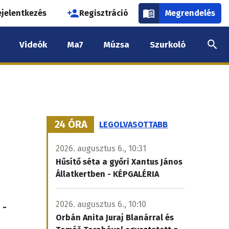
használói
ejelentkezés
Regisztráció
Megrendelés
k
Videók
Ma7
Múzsa
Szurkoló
nüje
24 ÓRA
LEGOLVASOTTABB
2026. augusztus 6., 10:31
Hűsítő séta a győri Xantus János
Állatkertben - KÉPGALÉRIA
2026. augusztus 6., 10:10
 -
Orbán Anita Juraj Blanárral és