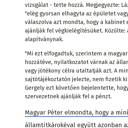
vizsgálat - tette hozzá. Megjegyezte: Lá
"elég gyorsan elhagyta az épületet vagy
válaszolva azt mondta, hogy a kabinet 
ajánlják fel végkielégítésüket. Közölte:
alapítványnak.
"Mi ezt elfogadtuk, szerintem a magyar 
hozzátéve, nyilatkozatot várnak az álla
vagy jótékony célra utaltatják azt. A m
sajtótájékoztatón jelezte, nem fizetik k
Gergely ezt követően bejelentette, hogy
szervezetnek ajánlják fel a pénzt.
Magyar Péter elmondta, hogy a minis
államtitkárokéval együtt azonban az 