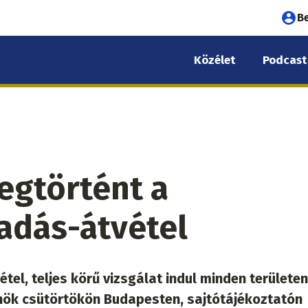
Fel
B
fió
Közélet
Podcast
me
egtörtént a
tadás-átvétel
el, teljes körű vizsgálat indul minden területen
lnök csütörtökön Budapesten, sajtótájékoztatón