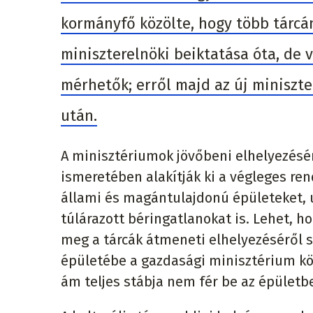
kormányfő közölte, hogy több tárcá
miniszterelnöki beiktatása óta, de v
mérhetők; erről majd az új miniszt
után.
A minisztériumok jövőbeni elhelyezésér
ismeretében alakítják ki a végleges ren
állami és magántulajdonú épületeket, ut
túlárazott béringatlanokat is. Lehet, h
meg a tárcák átmeneti elhelyezéséről s
épületébe a gazdasági minisztérium költ
ám teljes stábja nem fér be az épületb