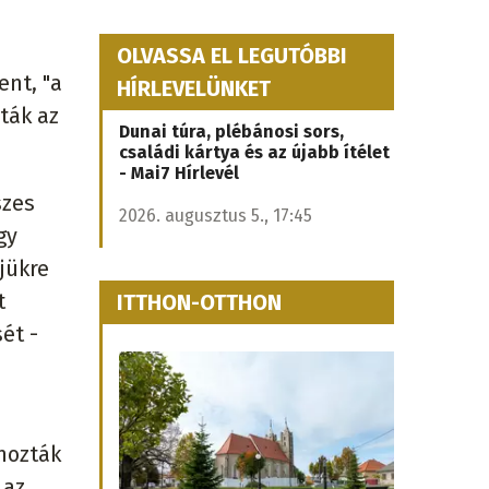
OLVASSA EL LEGUTÓBBI
ent, "a
HÍRLEVELÜNKET
ták az
Dunai túra, plébánosi sors,
családi kártya és az újabb ítélet
- Mai7 Hírlevél
szes
2026. augusztus 5., 17:45
gy
ejükre
t
ITTHON-OTTHON
ét -
hozták
 az