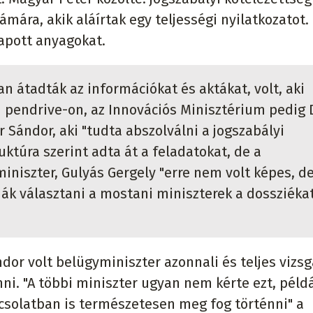
ára, akik aláírtak egy teljességi nyilatkozatot.
kapott anyagokat.
 átadták az információkat és aktákat, volt, aki
i pendrive-on, az Innovációs Minisztérium pedig
r Sándor, aki "tudta abszolválni a jogszabályi
uktúra szerint adta át a feladatokat, de a
iniszter, Gulyás Gergely "erre nem volt képes, d
ják választani a mostani miniszterek a dossziékat
or volt belügyminiszter azonnali és teljes vizsg
ni. "A többi miniszter ugyan nem kérte ezt, péld
pcsolatban is természetesen meg fog történni" a