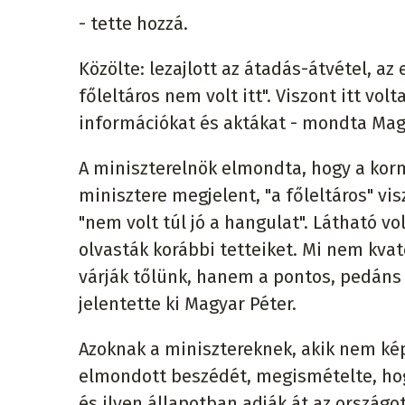
- tette hozzá.
Közölte: lezajlott az átadás-átvétel, a
főleltáros nem volt itt". Viszont itt v
információkat és aktákat - mondta Mag
A miniszterelnök elmondta, hogy a ko
minisztere megjelent, "a főleltáros" vis
"nem volt túl jó a hangulat". Látható vo
olvasták korábbi tetteiket. Mi nem kva
várják tőlünk, hanem a pontos, pedáns
jelentette ki Magyar Péter.
Azoknak a minisztereknek, akik nem kép
elmondott beszédét, megismételte, hog
és ilyen állapotban adják át az országo