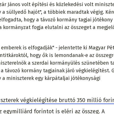
zár János volt építési és közlekedési volt miniszt
 a süllyedő hajót", a többiek maradtak végig. Ké
elfogadta, hogy a távozó kormány tagjai jótékony 
 a kormányzat fogja elutalni az összeget a megjel
emberek is elfogadják" - jelentette ki Magyar Pét
mtitkároktól, hogy ők is lemondanak-e az összegr
iniszterelnök a szerdai kormányülés szünetében t
i a távozó kormány tagjainak járó végkielégítést. 
 a miniszterek egy kárpátaljai jótékonysági
zterek végkielégítése bruttó 350 millió forin
egymilliárd forintot is eléri az összeg. A