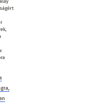
alay
aságért
er
yek,
n
a:
ora
a
gra,
an