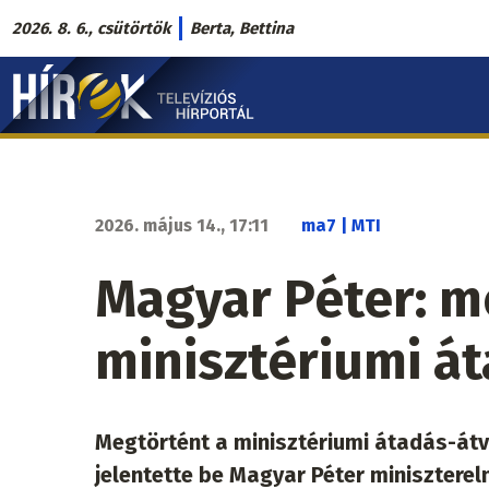
Ugrás
2026. 8. 6., csütörtök
Berta, Bettina
a
Hírek.sk
tartalomra
fő
navigáció
2026. május 14., 17:11
ma7 | MTI
Magyar Péter: m
minisztériumi á
Megtörtént a minisztériumi átadás-átvét
jelentette be Magyar Péter minisztere