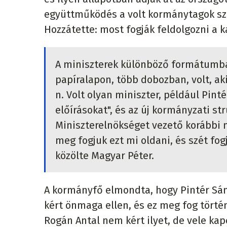
együttműködés a volt kormánytagok szám
Hozzátette: most fogják feldolgozni a 
A miniszterek különböző formátumban
papíralapon, több dobozban, volt, ak
n. Volt olyan miniszter, például Pinté
előírásokat", és az új kormányzati str
Miniszterelnökséget vezető korábbi m
meg fogjuk ezt mi oldani, és szét fog
közölte Magyar Péter.
A kormányfő elmondta, hogy Pintér Sánd
kért önmaga ellen, és ez meg fog történ
Rogán Antal nem kért ilyet, de vele ka