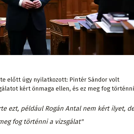
e előtt úgy nyilatkozott: Pintér Sándor volt
gálatot kért önmaga ellen, és ez meg fog történni
e ezt, például Rogán Antal nem kért ilyet, de
eg fog történni a vizsgálat"