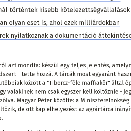
nál történtek kisebb kötelezettségvállalások
an olyan eset is, ahol ezek milliárdokban
erek nyilatkoznak a dokumentáció áttekintés
ől azt mondta: készül egy teljes jelentés, amely
dszert - tette hozzá. A tárcák most egyaránt has
óbbiak között a "Tiborcz-féle maffiakör" által ép
ogy valakinek nem csak egyszer kell költöznie - je
zólva. Magyar Péter közölte: a Miniszterelnökség
özik, de ott kap elhelyezést az agrártárca irányít
e.