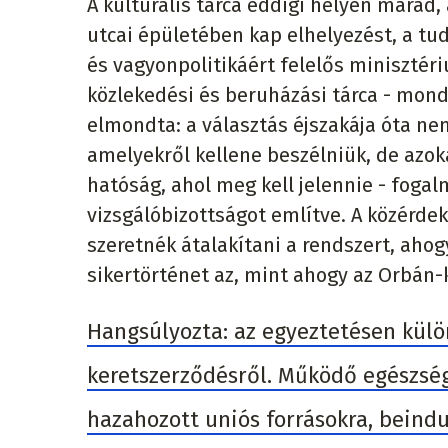
A kulturális tárca eddigi helyén marad,
utcai épületében kap elhelyezést, a t
és vagyonpolitikáért felelős minisztér
közlekedési és beruházási tárca - mon
elmondta: a választás éjszakája óta ne
amelyekről kellene beszélniük, de azoka
hatóság, ahol meg kell jelennie - foga
vizsgálóbizottságot említve. A közérde
szeretnék átalakítani a rendszert, aho
sikertörténet az, mint ahogy az Orbán
Hangsúlyozta: az egyeztetésen külön
keretszerződésről. Működő egészség
hazahozott uniós forrásokra, bein