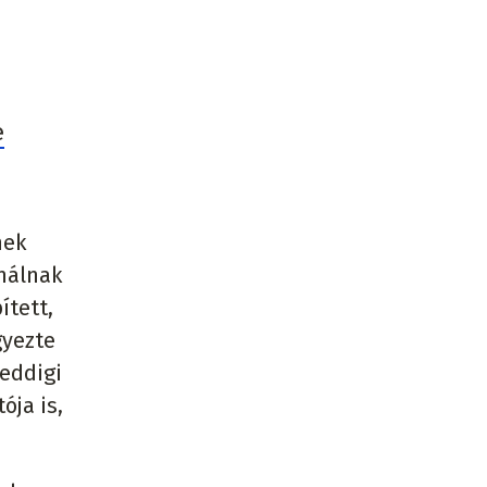
e
nek
ználnak
ített,
gyezte
 eddigi
ója is,