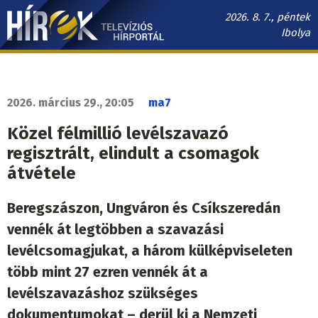
Ugrás
2026. 8. 7., péntek
a
Ibolya
tartalomra
Hírek.sk
fő
navigáció
2026. március 29., 20:05
ma7
Közel félmillió levélszavazó
regisztrált, elindult a csomagok
átvétele
Beregszászon, Ungváron és Csíkszeredán
vennék át legtöbben a szavazási
levélcsomagjukat, a három külképviseleten
több mint 27 ezren vennék át a
levélszavazáshoz szükséges
dokumentumokat – derül ki a Nemzeti