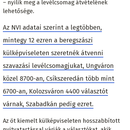
– nyílik meg a levélcsomag átvételének
lehetősége.
Az NVI adatai szerint a legtöbben,
mintegy 12 ezren a beregszászi
külképviseleten szeretnék átvenni
szavazási levélcsomagjukat, Ungváron
közel 8700-an, Csíkszeredán több mint
6700-an, Kolozsváron 4400 választót
várnak, Szabadkán pedig ezret.
Az öt kiemelt külképviseleten hosszabbított
nyitvatartással várják a választókat, akik