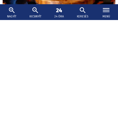
NAGYÍT
KICSINYÍT
24 ÓRA
KERESÉS
MENÜ
2026. augusztus 3., 16:37
Magyar Péter arra a kérte a frakcióvezetőket,
hogy akadályozzák meg a dezinformációk
terjesztését
Magyar Péter jelezte, hogy, Ausztriában,
Németországban és Szlovákiában is hónapok óta rekord
alacsony szinten van a folyók vízszintje.
Paks