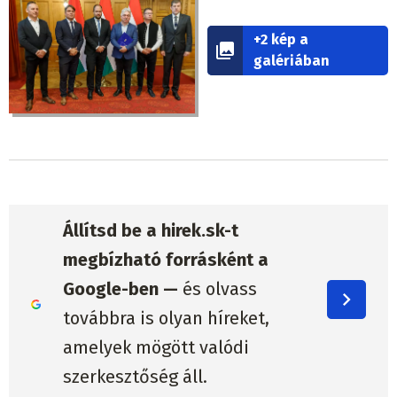
+2 kép a
galériában
Állítsd be a hirek.sk-t
megbízható forrásként a
Google-ben —
és olvass
továbbra is olyan híreket,
amelyek mögött valódi
szerkesztőség áll.