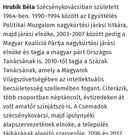
Hrubik Béla
Szécsénykovácsiban született
1964-ben. 1990–1994 között az Együttélés
Politikai Mozgalom nagykürtösi járási titkára,
majd járási elnöke, 2003–2007 között pedig a
Magyar Koalíció Pártja nagykürtösi járási
elnöke és tagja a magyar párt Országos
Tanácsának is. 2010-től tagja a Százak
Tanácsának, amely a Magyarok
Világszövetségében az intellektuális
becsületesség szellemében fogant. Citerázik,
több csoportban néptáncolt, évtizedeken át
volt amatőr színjátszó is. A Csemadok
szécsénykovácsi, majd ipolynyéki
alapszervezetének elnöke, a település
tájházának alapító szervezője. 2006 és 2012