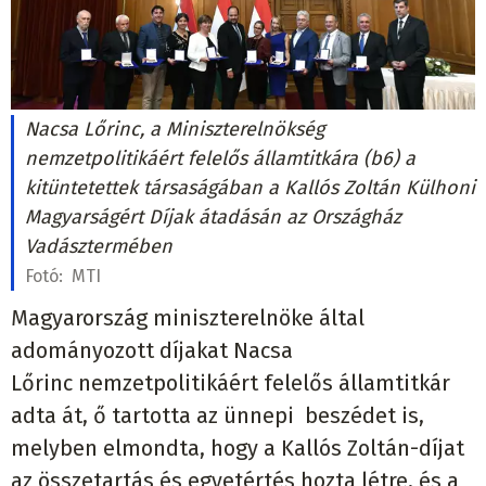
Nacsa Lőrinc, a Miniszterelnökség
nemzetpolitikáért felelős államtitkára (b6) a
kitüntetettek társaságában a Kallós Zoltán Külhoni
Magyarságért Díjak átadásán az Országház
Vadásztermében
Fotó:
MTI
Magyarország miniszterelnöke által
adományozott díjakat Nacsa
Lőrinc nemzetpolitikáért felelős államtitkár
adta át, ő tartotta az ünnepi beszédet is,
melyben elmondta, hogy a Kallós Zoltán-díjat
az összetartás és egyetértés hozta létre, és a