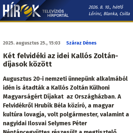
Ugrás
2026. 8. 10., hétfő
a
Lőrinc, Blanka, Csilla
tartalomra
Hírek.sk
fő
navigáció
2025. augusztus 25., 15:03
Száraz Dénes
Két felvidéki az idei Kallós Zoltán-
díjasok között
Augusztus 20-i nemzeti ünnepünk alkalmából
idén is átadták a Kallós Zoltán Külhoni
Magyarságért Díjakat az Országházban. A
Felvidékről Hrubík Béla közíró, a magyar
kultúra lovagja, volt polgármester, valamint a
nagyidai Ilosvai Selymes Péter
Néptáncegyüttes részesült a megtisztelő