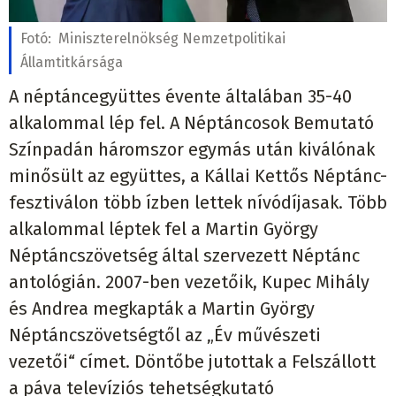
Fotó:
Miniszterelnökség Nemzetpolitikai
Államtitkársága
A néptáncegyüttes évente általában 35-40
alkalommal lép fel. A Néptáncosok Bemutató
Színpadán háromszor egymás után kiválónak
minősült az együttes, a Kállai Kettős Néptánc-
fesztiválon több ízben lettek nívódíjasak. Több
alkalommal léptek fel a Martin György
Néptáncszövetség által szervezett Néptánc
antológián. 2007-ben vezetőik, Kupec Mihály
és Andrea megkapták a Martin György
Néptáncszövetségtől az „Év művészeti
vezetői“ címet. Döntőbe jutottak a Felszállott
a páva televíziós tehetségkutató