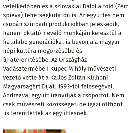
vetélkedőben és a szlovákiai Dalol a föld (Zem
spieva) tehetségkutatón is. Az együttes nem
csupán színpadi produkciókban jeleskedik,
hanem oktató-nevelő munkáján keresztül a
fiatalabb generációkat is bevonja a magyar
népi kultúra megőrzésébe és
újrateremtésébe. Az Országház
Vadásztermében Kupec Mihály művészeti
vezető vette át a Kallós Zoltán Külhoni
Magyarságért Díjat. 1993-tól feleségével,
Andreával együtt irányítják a csoportot. Nem
csak művészeti közösséget, de igazi otthont
is teremtettek az együttesnek.