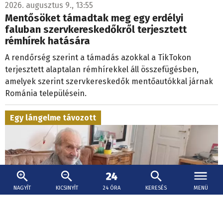
2026. augusztus 9., 13:55
Mentősöket támadtak meg egy erdélyi
faluban szervkereskedőkről terjesztett
rémhírek hatására
A rendőrség szerint a támadás azokkal a TikTokon
terjesztett alaptalan rémhírekkel áll összefügésben,
amelyek szerint szervkereskedők mentőautókkal járnak
Románia településein.
Egy lángelme távozott
NAGYÍT
KICSINYÍT
24 ÓRA
KERESÉS
MENÜ