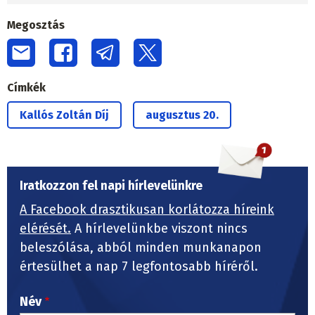
Megosztás
Címkék
Kallós Zoltán Díj
augusztus 20.
Iratkozzon fel napi hírlevelünkre
A Facebook drasztikusan korlátozza híreink
elérését.
A hírlevelünkbe viszont nincs
beleszólása, abból minden munkanapon
értesülhet a nap 7 legfontosabb híréről.
Név